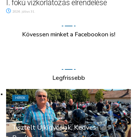
I. fokú vízkorlátozás elrendelése
2026. július 31.
Kövessen minket a Facebookon is!
Legfrissebb
HÍREK
Tisztelt Újkígyósiak, Kedves