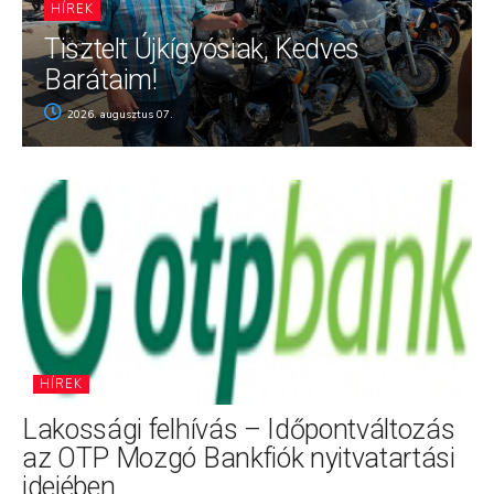
HÍREK
Tisztelt Újkígyósiak, Kedves
Barátaim!
2026. augusztus 07.
HÍREK
Lakossági felhívás – Időpontváltozás
az OTP Mozgó Bankfiók nyitvatartási
idejében