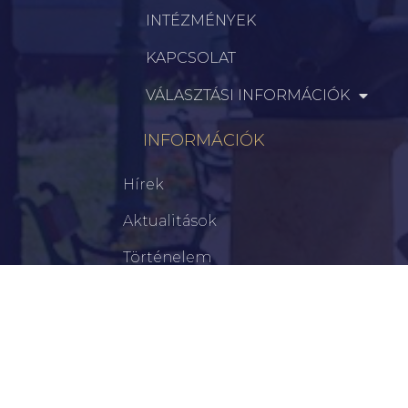
INTÉZMÉNYEK
KAPCSOLAT
VÁLASZTÁSI INFORMÁCIÓK
INFORMÁCIÓK
Hírek
Aktualitások
Történelem
Infrastruktúra
Szervezetek
Civil Szervezetek
Hasznos Linkek