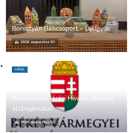
Borostyán Bábcsoport – Újkígyós
2026. augusztus 07.
HÍREK
Békéscsabai Járási Hivatal aktuális
állásajánlatai
2026. augusztus 03.