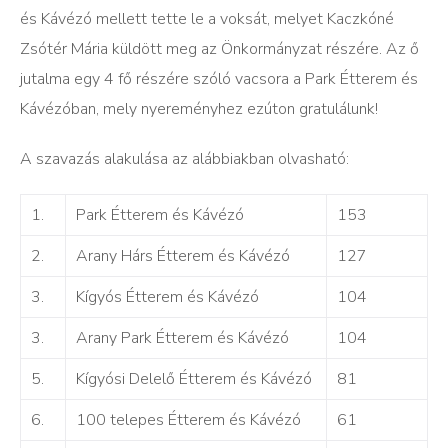
és Kávézó mellett tette le a voksát, melyet Kaczkóné
Zsótér Mária küldött meg az Önkormányzat részére. Az ő
jutalma egy 4 fő részére szóló vacsora a Park Étterem és
Kávézóban, mely nyereményhez ezúton gratulálunk!
A szavazás alakulása az alábbiakban olvasható:
1.
Park Étterem és Kávézó
153
2.
Arany Hárs Étterem és Kávézó
127
3.
Kígyós Étterem és Kávézó
104
3.
Arany Park Étterem és Kávézó
104
5.
Kígyósi Delelő Étterem és Kávézó
81
6.
100 telepes Étterem és Kávézó
61