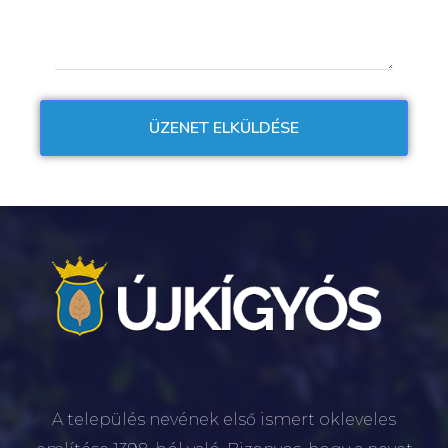
A település nevének első ismert okleveles