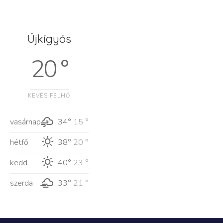
Újkígyós
20 °
KEVÉS FELHŐ
vasárnap
34°
15 °
hétfő
38°
20 °
kedd
40°
23 °
szerda
33°
21 °