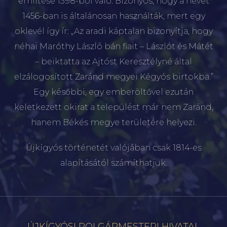
említése 1398-ból való. Bizonyos, hogy a nevet
1456-ban is általánosan használták, mert egy
oklevél így ír: „Az aradi káptalan bizonyítja, hogy
néhai Maróthy László bán fiait – Lászlót és Mátét
– beiktatta az Ajtóst Keresztélyné által
elzálogosított Zaránd megyei Kégyós birtokba.”
Egy későbbi, egy emberöltővel ezután
keletkezett okirat a települést már nem Zaránd,
hanem Békés megye területére helyezi.
Újkígyós történetét valójában csak 1814-es
alapításától számíthatjuk.
ÚJKÍGYÓSI POLGÁRMESTERI HIVATAL