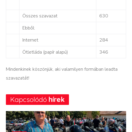
Összes szavazat
630
Ebből:
Internet
284
Ötletláda (papír alapú)
346
Mindenkinek köszönjük, aki valamilyen formában leadta
szavazatát!
Kapcsolódó
hírek