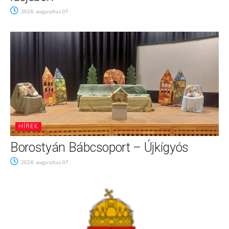
2026. augusztus 07.
HÍREK
Borostyán Bábcsoport – Újkígyós
2026. augusztus 07.