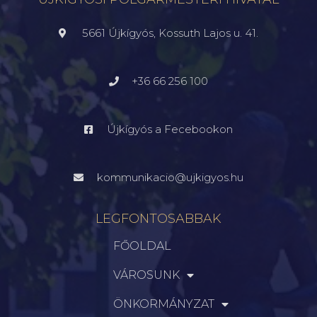
5661 Újkígyós, Kossuth Lajos u. 41.
+36 66 256 100
Újkígyós a Fecebookon
kommunikacio@ujkigyos.hu
LEGFONTOSABBAK
FŐOLDAL
VÁROSUNK
ÖNKORMÁNYZAT