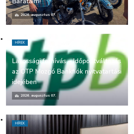
Barátaim!
2026. augusztus 07.
HÍREK
Lakossági felhívás – Időpontváltozás
az OTP Mozgó Bankfiók nyitvatartási
idejében
2026. augusztus 07.
HÍREK