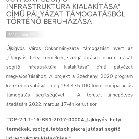
INFRASTRUKTÚRA KIALAKÍTÁSA”
CÍMŰ PÁLYÁZAT TÁMOGATÁSBÓL
TÖRTÉNŐ BERUHÁZÁSA
2022. június 07.
Újkígyós Város Önkormányzata támogatást nyert az
„Újkígyósi helyi termékek, szolgáltatások piacra jutását
segítő infrastruktúra kialakítása” című pályázat
megvalósításához. A projekt a Széchenyi 2020 program
keretében valósult meg 154.475.180 forint európai uniós
támogatás segítségével.
A terület ünnepélyes
átadására 2022. március 17-én került sor.
TOP-2.1.1-16-BS1-2017-00004
„
Újkígyósi helyi
termékek, szolgáltatások piacra jutását segítő
infrastruktúra kialakítása
“