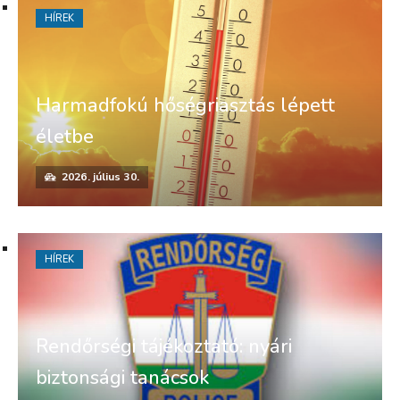
HÍREK
Harmadfokú hőségriasztás lépett
életbe
2026. július 30.
HÍREK
Rendőrségi tájékoztató: nyári
biztonsági tanácsok