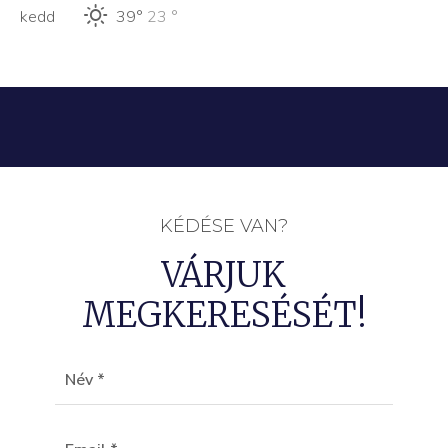
kedd
39°
23 °
KÉDÉSE VAN?
VÁRJUK
MEGKERESÉSÉT!