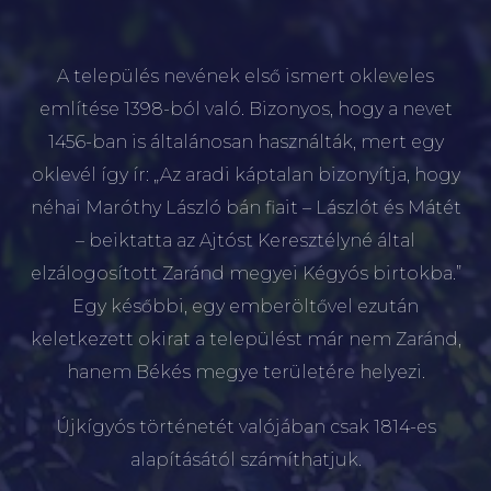
A település nevének első ismert okleveles
említése 1398-ból való. Bizonyos, hogy a nevet
1456-ban is általánosan használták, mert egy
oklevél így ír: „Az aradi káptalan bizonyítja, hogy
néhai Maróthy László bán fiait – Lászlót és Mátét
– beiktatta az Ajtóst Keresztélyné által
elzálogosított Zaránd megyei Kégyós birtokba.”
Egy későbbi, egy emberöltővel ezután
keletkezett okirat a települést már nem Zaránd,
hanem Békés megye területére helyezi.
Újkígyós történetét valójában csak 1814-es
alapításától számíthatjuk.