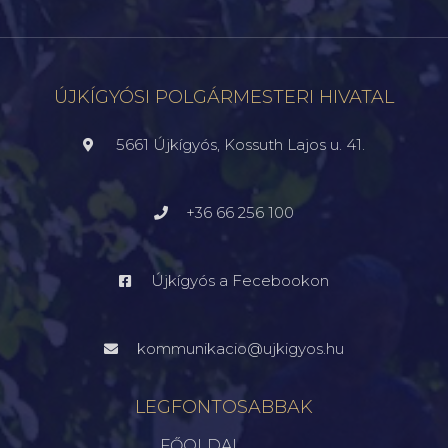
ÚJKÍGYÓSI POLGÁRMESTERI HIVATAL
5661 Újkígyós, Kossuth Lajos u. 41.
+36 66 256 100
Újkígyós a Fecebookon
kommunikacio@ujkigyos.hu
LEGFONTOSABBAK
FŐOLDAL