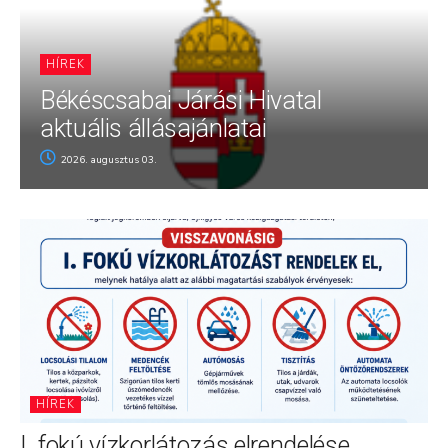
HÍREK
Békéscsabai Járási Hivatal
aktuális állásajánlatai
2026. augusztus 03.
HÍREK
I. fokú vízkorlátozás elrendelése