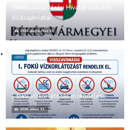
Békéscsabai Járási Hivatal aktuális
állásajánlatai
2026. augusztus 03.
HÍREK
I. fokú vízkorlátozás elrendelése
2026. július 31.