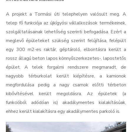
A projekt a Tormási úti telephelyen valósult meg. A
telep fő funkciója az újkígyósi vállalkozások termékeinek,
szolgáltatásainak lehetőség szerinti befogadása. Ezért a
meglevő épületeket szükség szerint felújítása, felépült
egy 300 m2-es raktár, géptároló, elbontásra került a
rossz állagú beton lapos könnyűszerkezetes-, lapostetős
épület. A telek forgalmi rendszere megmaradt, de
nagyobb térburkolat került kiépítésre, a kamionok
megfordulása pedig a nagy csarnok előtti térbeton
kibővítésével került megoldásra. Az épületek (a
funkcióból adódóan is) akadálymentes kialakításúak,
ehhez került kialakításra egy akadálymentes parkoló is.