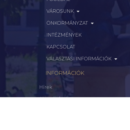
VÁROSUNK
ÖNKORMÁNYZAT
INTÉZMÉNYEK
KAPCSOLAT
VÁLASZTÁSI INFORMÁCIÓK
INFORMÁCIÓK
Hírek
Aktualitások
Történelem
Infrastruktúra