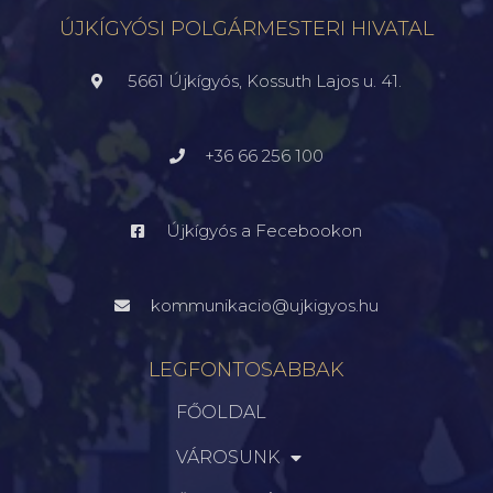
ÚJKÍGYÓSI POLGÁRMESTERI HIVATAL
5661 Újkígyós, Kossuth Lajos u. 41.
+36 66 256 100
Újkígyós a Fecebookon
kommunikacio@ujkigyos.hu
LEGFONTOSABBAK
FŐOLDAL
VÁROSUNK