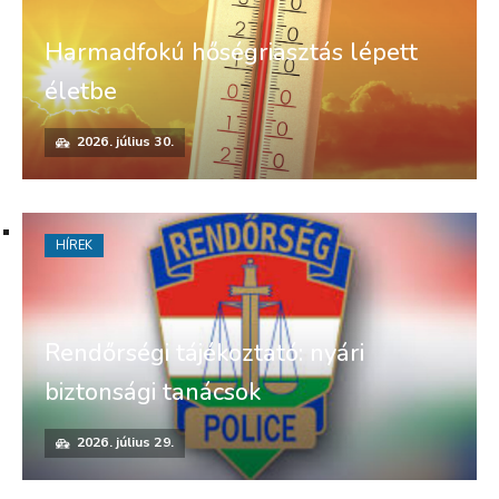
Harmadfokú hőségriasztás lépett
életbe
2026. július 30.
HÍREK
Rendőrségi tájékoztató: nyári
biztonsági tanácsok
2026. július 29.