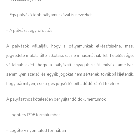
– Egy pályázó több pályamunkával is nevezhet
– A pályázat egyfordulós
A pályázók vállalják, hogy a pályamunkák elkészítésénél más,
jogvédelem alatt álló alkotásokat nem használnak fel. Felelősséget
vállalnak azért, hogy a pályázati anyaguk saját művük, amellyel
semmilyen szerzői és egyéb jogokat nem sértenek, továbbá kijelentik,
hogy bármilyen, esetleges jogsértésből adódó kárért felelnek.
A pályázathoz kötelezően benyújtandó dokumentumok
– Logóterv PDF formátumban
– Logóterv nyomtatott formában