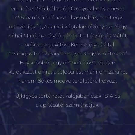
említése 1398-ból való. Bizonyos, hogy a nevet
1456-ban is általánosan használták, mert egy
oklevél így ír: „Az aradi káptalan bizonyítja, hogy
néhai Maróthy László bán fiait – Lászlót és Mátét
– beiktatta az Ajtóst Keresztélyné által
elzálogosított Zaránd megyei Kégyós birtokba.”
Egy későbbi, egy emberöltővel ezután
keletkezett okirat a települést már nem Zaránd,
hanem Békés megye területére helyezi.
Újkígyós történetét valójában csak 1814-es
alapításától számíthatjuk.