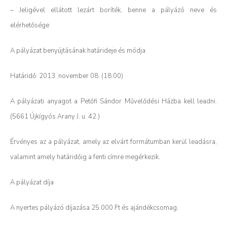
– Jeligével ellátott lezárt boríték, benne a pályázó neve és
elérhetősége
A pályázat benyújtásának határideje és módja
Határidő: 2013. november 08. (18:00)
A pályázati anyagot a Petőfi Sándor Művelődési Házba kell leadni.
(5661 Újkígyós Arany J. u. 42.)
Érvényes az a pályázat, amely az elvárt formátumban kerül leadásra,
valamint amely határidőig a fenti címre megérkezik.
A pályázat díja
A nyertes pályázó díjazása 25.000 Ft és ajándékcsomag.