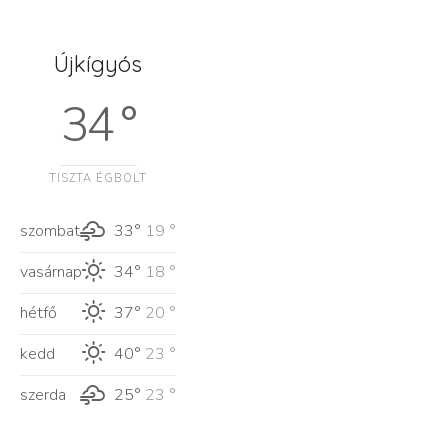
Újkígyós
34 °
TISZTA ÉGBOLT
szombat
33°
19 °
vasárnap
34°
18 °
hétfő
37°
20 °
kedd
40°
23 °
szerda
25°
23 °