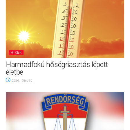
HÍREK
Harmadfokú hőségriasztás lépett
életbe
2026. július 30.