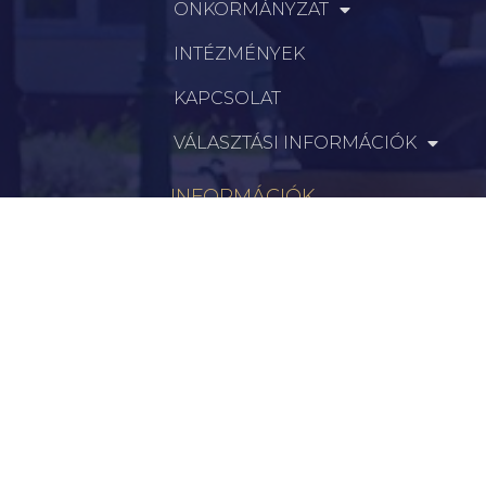
ÖNKORMÁNYZAT
INTÉZMÉNYEK
KAPCSOLAT
VÁLASZTÁSI INFORMÁCIÓK
INFORMÁCIÓK
Hírek
Aktualitások
Történelem
Infrastruktúra
Szervezetek
Civil Szervezetek