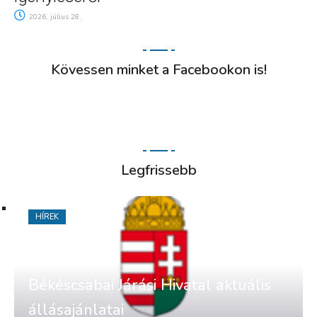
2026. július 28.
Kövessen minket a Facebookon is!
Legfrissebb
HÍREK
Békéscsabai Járási Hivatal aktuális
állásajánlatai