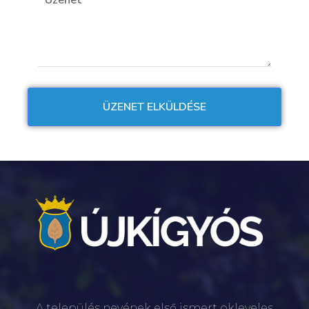
A település nevének első ismert okleveles