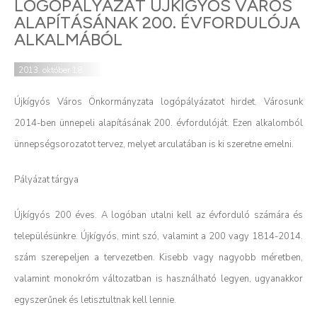
LOGÓPÁLYÁZAT ÚJKÍGYÓS VÁROS
ALAPÍTÁSÁNAK 200. ÉVFORDULÓJA
ALKALMÁBÓL
2013. október 18.
Újkígyós Város Önkormányzata logópályázatot hirdet. Városunk
2014-ben ünnepeli alapításának 200. évfordulóját. Ezen alkalomból
ünnepségsorozatot tervez, melyet arculatában is ki szeretne emelni.
Pályázat tárgya
Újkígyós 200 éves. A logóban utalni kell az évforduló számára és
településünkre. Újkígyós, mint szó, valamint a 200 vagy 1814-2014.
szám szerepeljen a tervezetben. Kisebb vagy nagyobb méretben,
valamint monokróm változatban is használható legyen, ugyanakkor
egyszerűnek és letisztultnak kell lennie.