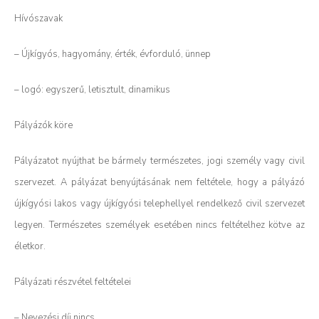
Hívószavak
– Újkígyós, hagyomány, érték, évforduló, ünnep
– logó: egyszerű, letisztult, dinamikus
Pályázók köre
Pályázatot nyújthat be bármely természetes, jogi személy vagy civil
szervezet. A pályázat benyújtásának nem feltétele, hogy a pályázó
újkígyósi lakos vagy újkígyósi telephellyel rendelkező civil szervezet
legyen. Természetes személyek esetében nincs feltételhez kötve az
életkor.
Pályázati részvétel feltételei
– Nevezési díj nincs