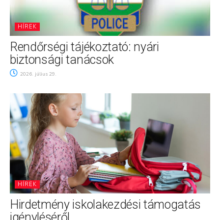
HÍREK
Rendőrségi tájékoztató: nyári
biztonsági tanácsok
2026. július 29.
HÍREK
Hirdetmény iskolakezdési támogatás
igényléséről