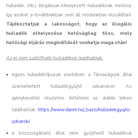
hulladék, stb.) illegálisan kihelyezett hulladéknak minősül,
így azokat a továbbiakban sem áll módunkban elszállítani.
Tájékoztatjuk a lakosságot, hogy az illegális
hulladék elhelyezése hatóságilag tilos, mely
hatósági eljárás megindítását vonhatja maga után!
Az el nem szállítható hulladékok leadhatóak:
egyes hulladéktípusok esetében, a Társaságunk által
üzemeltetett hulladékgyűjtő udvarokon. Az
igénybevétel részletes feltételei az alábbi linken
találhatóak:
https://www.dareh.hu/_bazis/hulladekgyujto-
udvarok/
a közszolgáltató által nem gyűjthető hulladékok