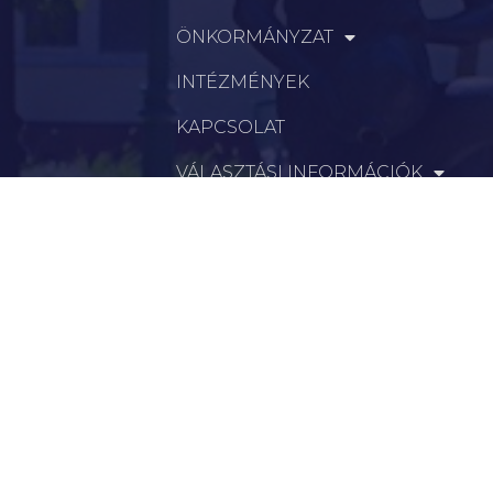
INTÉZMÉNYEK
KAPCSOLAT
VÁLASZTÁSI INFORMÁCIÓK
INFORMÁCIÓK
Hírek
Aktualitások
Történelem
Infrastruktúra
Szervezetek
Civil Szervezetek
Hasznos Linkek