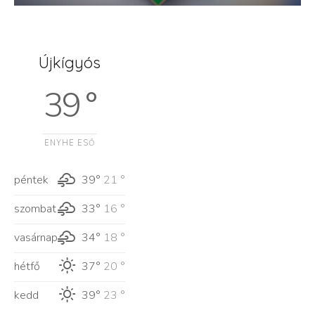
Újkígyós
39 °
ENYHE ESŐ
péntek
39°
21 °
szombat
33°
16 °
vasárnap
34°
18 °
hétfő
37°
20 °
kedd
39°
23 °