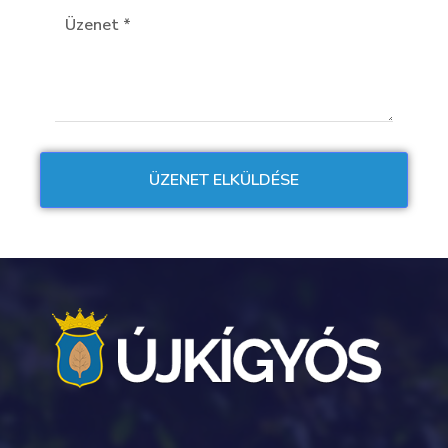
A település nevének első ismert okleveles
említése 1398-ból való. Bizonyos, hogy a nevet