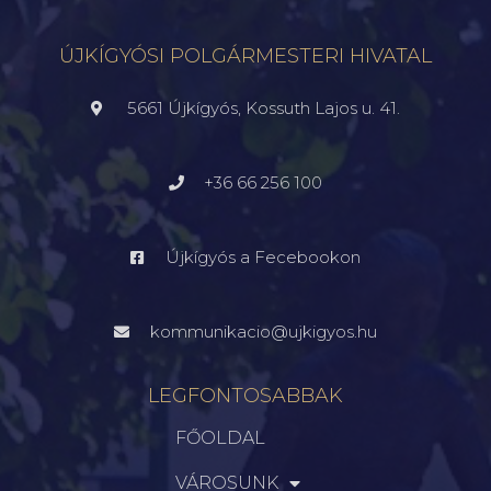
5661 Újkígyós, Kossuth Lajos u. 41.
+36 66 256 100
Újkígyós a Fecebookon
kommunikacio@ujkigyos.hu
LEGFONTOSABBAK
FŐOLDAL
VÁROSUNK
ÖNKORMÁNYZAT