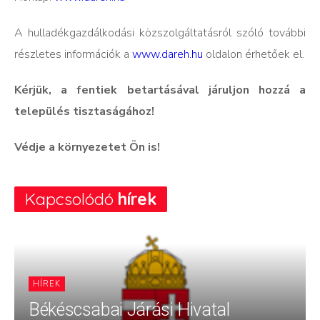
A hulladékgazdálkodási közszolgáltatásról szóló további
részletes információk a
www.dareh.hu
oldalon érhetőek el.
Kérjük, a fentiek betartásával járuljon hozzá a
település tisztaságához!
Védje a környezetet Ön is!
Kapcsolódó
hírek
HÍREK
Békéscsabai Járási Hivatal