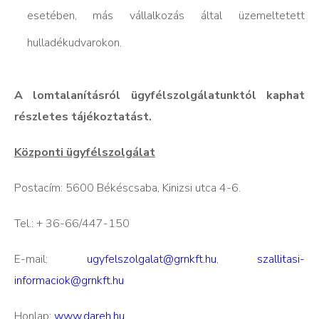
esetében, más vállalkozás által üzemeltetett
hulladékudvarokon.
A lomtalanításról ügyfélszolgálatunktól kaphat
részletes tájékoztatást.
Központi ügyfélszolgálat
Postacím: 5600 Békéscsaba, Kinizsi utca 4-6.
Tel.: + 36-66/447-150
E-mail:
ugyfelszolgalat@grnkft.hu
,
szallitasi-
informaciok@grnkft.hu
Honlap:
www.dareh.hu