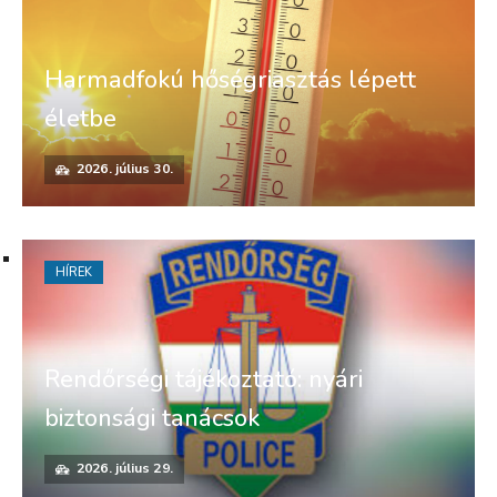
Harmadfokú hőségriasztás lépett
életbe
2026. július 30.
HÍREK
Rendőrségi tájékoztató: nyári
biztonsági tanácsok
2026. július 29.