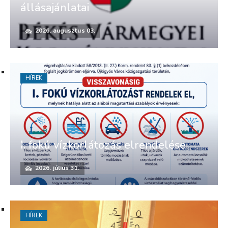
HÍREK
I. fokú vízkorlátozás elrendelése
2026. július 31.
HÍREK