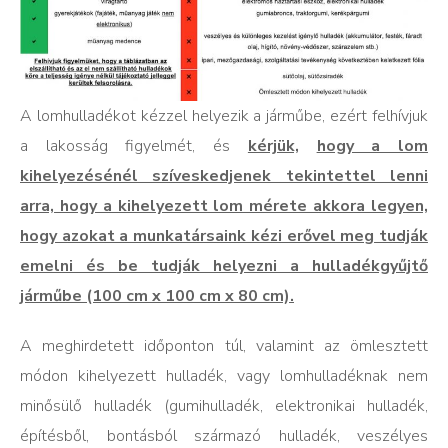
A lomhulladékot kézzel helyezik a járműbe, ezért felhívjuk
a lakosság figyelmét, és
kérjük,
hogy a lom
kihelyezésénél szíveskedjenek tekintettel lenni
arra, hogy a kihelyezett lom mérete akkora legyen,
hogy azokat a munkatársaink kézi erővel meg tudják
emelni és be tudják helyezni a hulladékgyűjtő
járműbe (100 cm x 100 cm x 80 cm).
A meghirdetett időponton túl, valamint az ömlesztett
módon kihelyezett hulladék, vagy lomhulladéknak nem
minősülő hulladék (gumihulladék, elektronikai hulladék,
építésből, bontásból származó hulladék, veszélyes