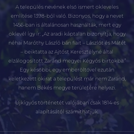
1456-ban is általánosan használták, mert egy
oklevél így ír: „Az aradi káptalan bizonyítja, hogy
néhai Maróthy László bán fiait – Lászlót és Mátét
– beiktatta az Ajtóst Keresztélyné által
elzálogosított Zaránd megyei Kégyós birtokba.”
Egy későbbi, egy emberöltővel ezután
keletkezett okirat a települést már nem Zaránd,
hanem Békés megye területére helyezi.
Újkígyós történetét valójában csak 1814-es
alapításától számíthatjuk.
ÚJKÍGYÓSI POLGÁRMESTERI HIVATAL