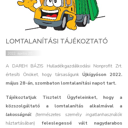
LOMTALANÍTÁSI TÁJÉKOZTATÓ
2022. április 20.
A DAREH BÁZIS Hulladékgazdálkodási Nonprofit Zrt.
értesíti Önöket, hogy társaságunk
Újkígyóson 2022.
május 28-án, szombaton lomtalanítási napot tart.
Tájékoztatjuk Tisztelt Ügyfeleinket, hogy
a
közszolgáltató a lomtalanítás alkalmával a
lakosságnál
(természetes személy ingatlanhasználók
háztartásában)
feleslegessé vált nagydarabos