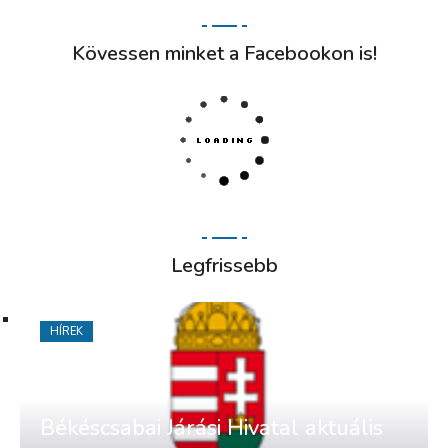
Kövessen minket a Facebookon is!
Legfrissebb
HÍREK
Békéscsabai Járási Hivatal aktuális
állásajánlatai
2026. augusztus 03.