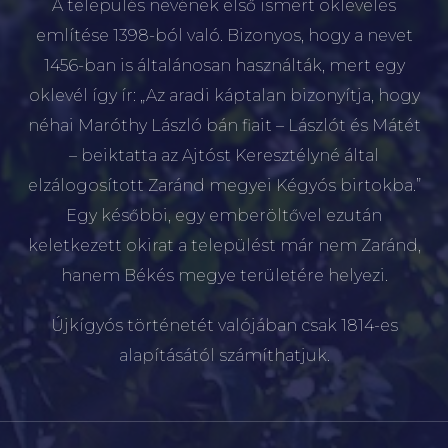
A település nevének első ismert okleveles
említése 1398-ból való. Bizonyos, hogy a nevet
1456-ban is általánosan használták, mert egy
oklevél így ír: „Az aradi káptalan bizonyítja, hogy
néhai Maróthy László bán fiait – Lászlót és Mátét
– beiktatta az Ajtóst Keresztélyné által
elzálogosított Zaránd megyei Kégyós birtokba.”
Egy későbbi, egy emberöltővel ezután
keletkezett okirat a települést már nem Zaránd,
hanem Békés megye területére helyezi.
Újkígyós történetét valójában csak 1814-es
alapításától számíthatjuk.