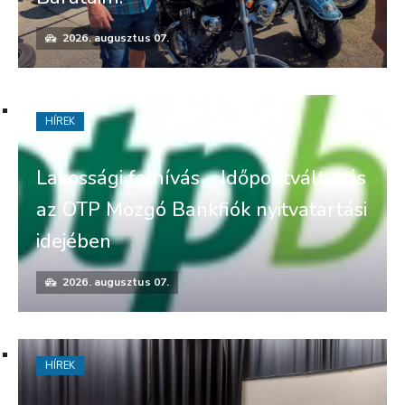
2026. augusztus 07.
HÍREK
Lakossági felhívás – Időpontváltozás
az OTP Mozgó Bankfiók nyitvatartási
idejében
2026. augusztus 07.
HÍREK