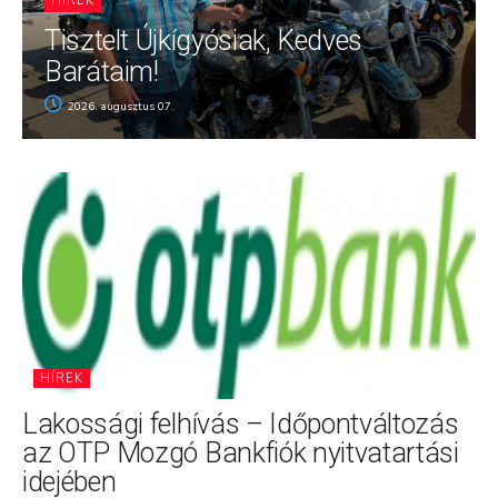
HÍREK
Tisztelt Újkígyósiak, Kedves
Barátaim!
2026. augusztus 07.
HÍREK
Lakossági felhívás – Időpontváltozás
az OTP Mozgó Bankfiók nyitvatartási
idejében