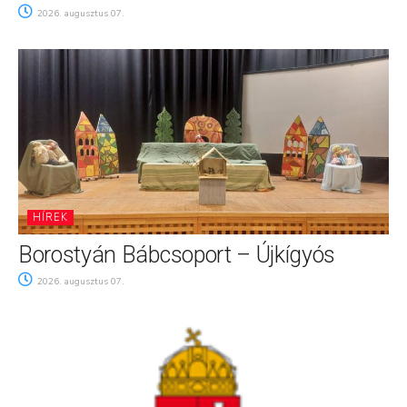
2026. augusztus 07.
HÍREK
Borostyán Bábcsoport – Újkígyós
2026. augusztus 07.