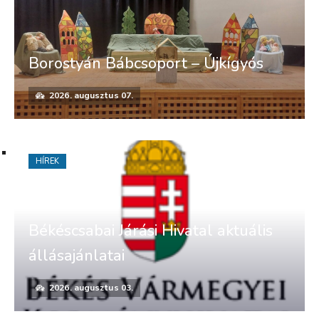
Borostyán Bábcsoport – Újkígyós
2026. augusztus 07.
HÍREK
Békéscsabai Járási Hivatal aktuális
állásajánlatai
2026. augusztus 03.