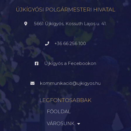
ÚJKÍGYÓSI POLGÁRMESTERI HIVATAL
5661 Újkígyós, Kossuth Lajos u. 41.
+36 66 256 100
Újkígyós a Fecebookon
kommunikacio@ujkigyos.hu
LEGFONTOSABBAK
FŐOLDAL
VÁROSUNK