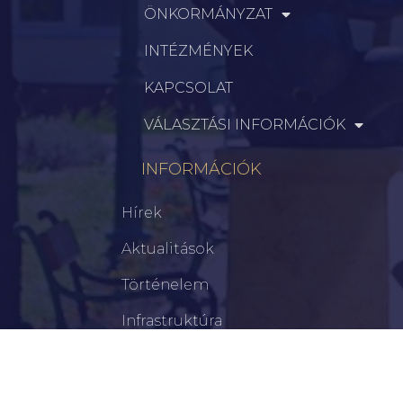
ÖNKORMÁNYZAT
INTÉZMÉNYEK
KAPCSOLAT
VÁLASZTÁSI INFORMÁCIÓK
INFORMÁCIÓK
Hírek
Aktualitások
Történelem
Infrastruktúra
Szervezetek
Civil Szervezetek