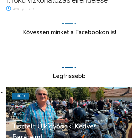
I. fokú vízkorlátozás elrendelése
2026. július 31.
Kövessen minket a Facebookon is!
Legfrissebb
HÍREK
Tisztelt Újkígyósiak, Kedves
Barátaim!