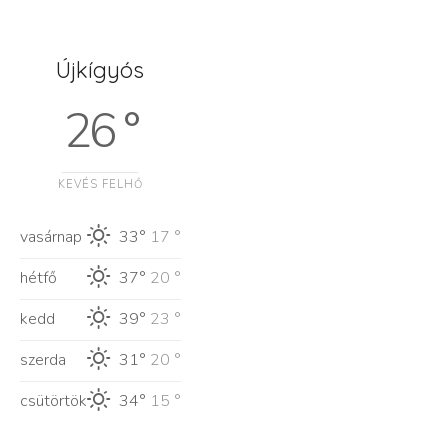
Újkígyós
26 °
KEVÉS FELHŐ
vasárnap
33°
17 °
hétfő
37°
20 °
kedd
39°
23 °
szerda
31°
20 °
csütörtök
34°
15 °