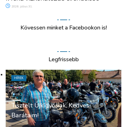
2026. július 31.
Kövessen minket a Facebookon is!
Legfrissebb
HÍREK
Tisztelt Újkígyósiak, Kedves
Barátaim!