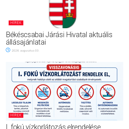
HÍREK
Békéscsabai Járási Hivatal aktuális
állásajánlatai
2026. augusztus 03.
HÍREK
I. fokú vízkorlátozás elrendelése