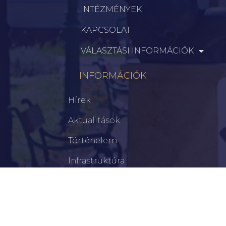
INTÉZMÉNYEK
KAPCSOLAT
VÁLASZTÁSI INFORMÁCIÓK
INFORMÁCIÓK
Hírek
Aktualitások
Történelem
Infrastruktúra
Szervezetek
Civil Szervezetek
Hasznos Linkek