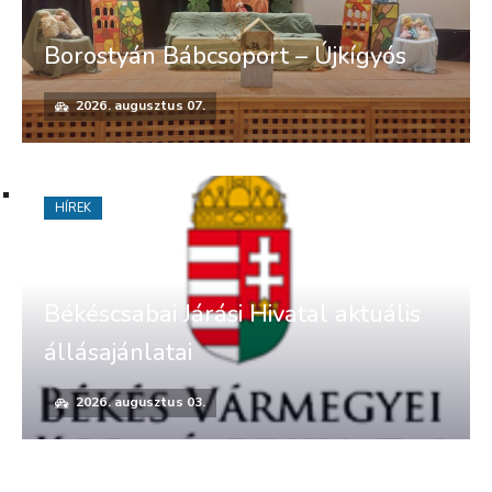
Borostyán Bábcsoport – Újkígyós
2026. augusztus 07.
HÍREK
Békéscsabai Járási Hivatal aktuális
állásajánlatai
2026. augusztus 03.