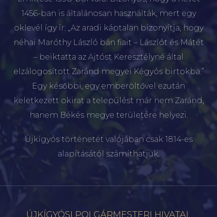
1456-ban is általánosan használták, mert egy
oklevél így ír: „Az aradi káptalan bizonyítja, hogy
néhai Maróthy László bán fiait – Lászlót és Mátét
– beiktatta az Ajtóst Keresztélyné által
elzálogosított Zaránd megyei Kégyós birtokba.”
Egy későbbi, egy emberöltővel ezután
keletkezett okirat a települést már nem Zaránd,
hanem Békés megye területére helyezi.
Újkígyós történetét valójában csak 1814-es
alapításától számíthatjuk.
ÚJKÍGYÓSI POLGÁRMESTERI HIVATAL