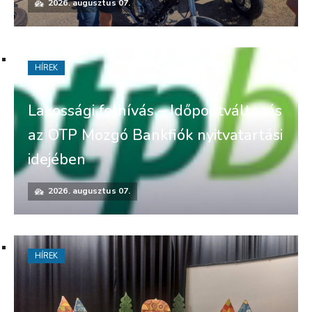
2026. augusztus 07.
HÍREK
Lakossági felhívás – Időpontváltozás
az OTP Mozgó Bankfiók nyitvatartási
idejében
2026. augusztus 07.
HÍREK