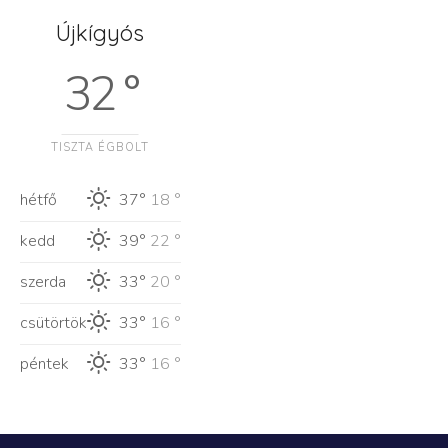
Újkígyós
32 °
TISZTA ÉGBOLT
hétfő
37°
18 °
kedd
39°
22 °
szerda
33°
20 °
csütörtök
33°
16 °
péntek
33°
16 °