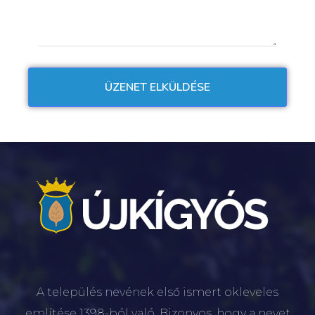
A település nevének első ismert okleveles
említése 1398-ból való. Bizonyos, hogy a nevet