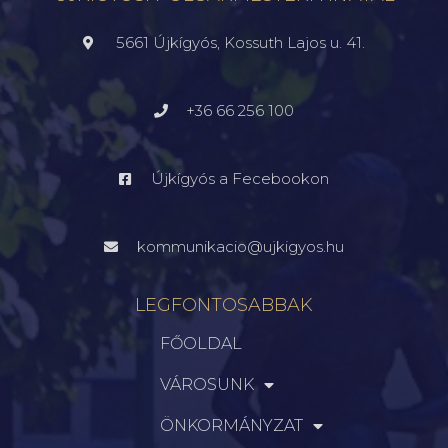
5661 Újkígyós, Kossuth Lajos u. 41.
+36 66 256 100
Újkígyós a Fecebookon
kommunikacio@ujkigyos.hu
LEGFONTOSABBAK
FŐOLDAL
VÁROSUNK
ÖNKORMÁNYZAT