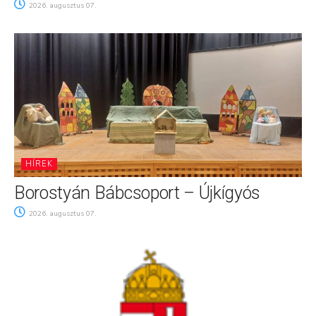
2026. augusztus 07.
HÍREK
Borostyán Bábcsoport – Újkígyós
2026. augusztus 07.