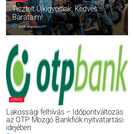
Tisztelt Újkígyósiak, Kedves
Barátaim!
2026. augusztus 07.
HÍREK
Lakossági felhívás – Időpontváltozás
az OTP Mozgó Bankfiók nyitvatartási
idejében