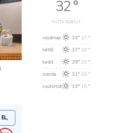
32 °
TISZTA ÉGBOLT
vasárnap
33°
17 °
hétfő
37°
20 °
kedd
39°
23 °
s
szerda
31°
20 °
csütörtök
33°
15 °