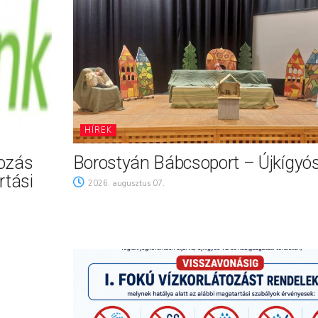
HÍREK
tozás
Borostyán Bábcsoport – Újkígyó
rtási
2026. augusztus 07.