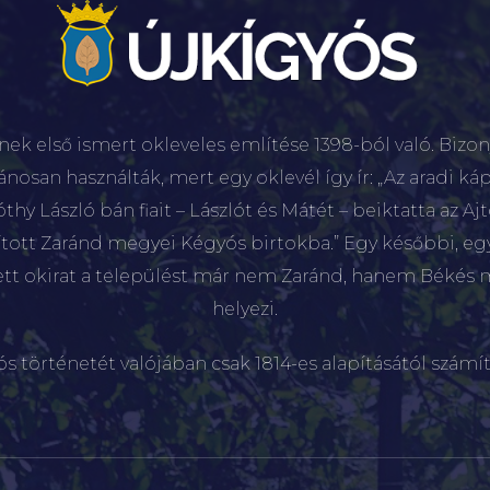
nek első ismert okleveles említése 1398-ból való. Bizon
lánosan használták, mert egy oklevél így ír: „Az aradi káp
hy László bán fiait – Lászlót és Mátét – beiktatta az Aj
sított Zaránd megyei Kégyós birtokba.” Egy későbbi, e
ett okirat a települést már nem Zaránd, hanem Békés 
helyezi.
ós történetét valójában csak 1814-es alapításától számít