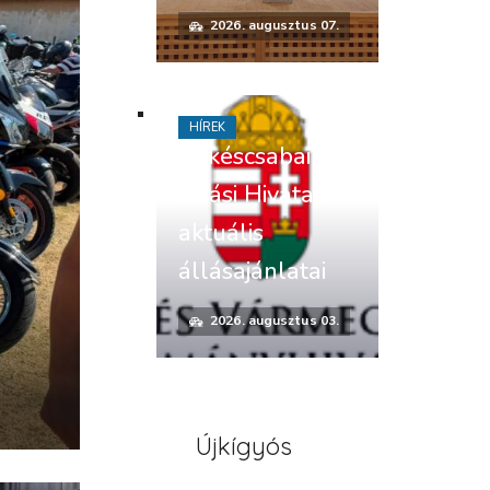
2026. augusztus 07.
HÍREK
Békéscsabai
Járási Hivatal
aktuális
állásajánlatai
2026. augusztus 03.
Újkígyós