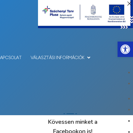
Eszkö
KAPCSOLAT
VÁLASZTÁSI INFORMÁCIÓK
Kövessen minket a
Facebookon is!