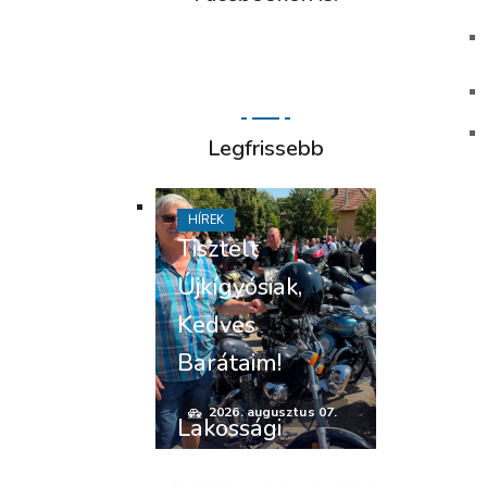
Legfrissebb
HÍREK
Tisztelt
Újkígyósiak,
Kedves
Barátaim!
2026. augusztus 07.
Lakossági
felhívás –