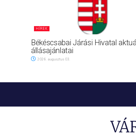
HÍREK
Békéscsabai Járási Hivatal aktuá
állásajánlatai
2026. augusztus 03.
VÁ