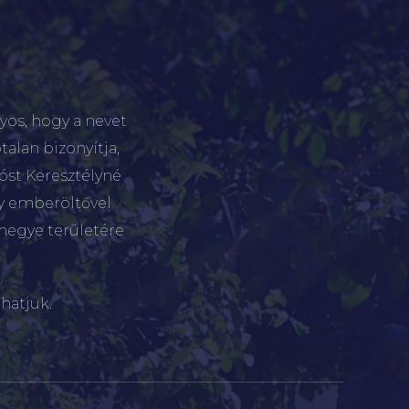
yos, hogy a nevet
talan bizonyítja,
tóst Keresztélyné
gy emberöltővel
megye területére
hatjuk.