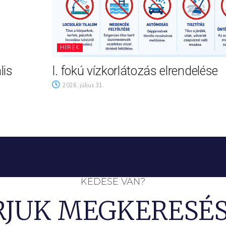
HÍREK
lis
I. fokú vízkorlátozás elrendelése
2026. július 31.
KÉDÉSE VAN?
RJUK MEGKERESÉS