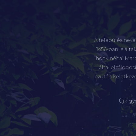
A település nevé
1456-ban is álta
hogy néhai Marót
által elzálogo
ezután keletkez
Újkígy