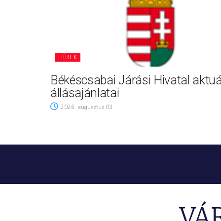
HÍREK
Békéscsabai Járási Hivatal aktuá
állásajánlatai
2026. augusztus 03.
VÁ