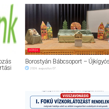
HÍREK
tozás
Borostyán Bábcsoport – Újkígyó
rtási
2026. augusztus 07.