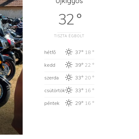
Újkígyós
32 °
TISZTA ÉGBOLT
hétfő
37°
18 °
kedd
39°
22 °
szerda
33°
20 °
csütörtök
33°
16 °
péntek
29°
16 °