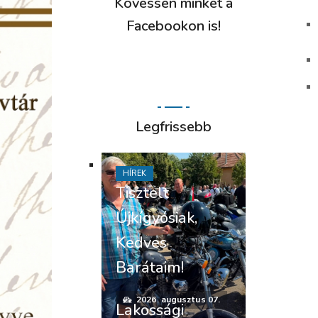
Kövessen minket a
Facebookon is!
Legfrissebb
HÍREK
Tisztelt
Újkígyósiak,
Kedves
Barátaim!
2026. augusztus 07.
Lakossági