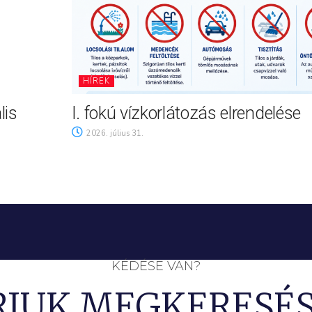
HÍREK
lis
I. fokú vízkorlátozás elrendelése
2026. július 31.
KÉDÉSE VAN?
RJUK MEGKERESÉS