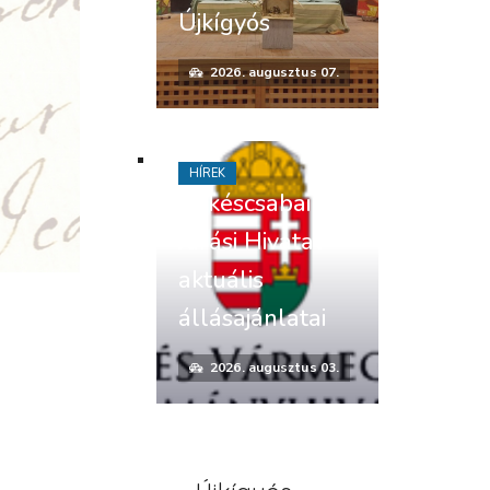
Újkígyós
2026. augusztus 07.
HÍREK
Békéscsabai
Járási Hivatal
aktuális
állásajánlatai
2026. augusztus 03.