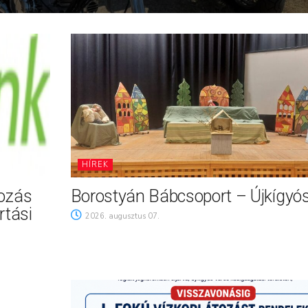
HÍREK
tozás
Borostyán Bábcsoport – Újkígyó
rtási
2026. augusztus 07.