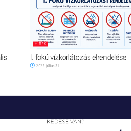
HÍREK
lis
I. fokú vízkorlátozás elrendelése
2026. július 31.
KÉDÉSE VAN?