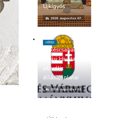
Újkígyós
2026. augusztus 07.
HÍREK
Békéscsabai
Járási Hivatal
aktuális
állásajánlatai
2026. augusztus 03.