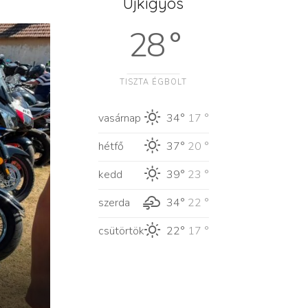
Újkígyós
28 °
TISZTA ÉGBOLT
vasárnap
34°
17 °
hétfő
37°
20 °
kedd
39°
23 °
szerda
34°
22 °
csütörtök
22°
17 °