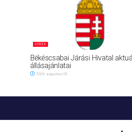
HÍREK
Békéscsabai Járási Hivatal aktuá
állásajánlatai
2026. augusztus 03.