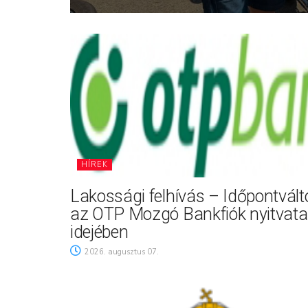
HÍREK
Lakossági felhívás – Időpontvál
az OTP Mozgó Bankfiók nyitvata
idejében
2026. augusztus 07.