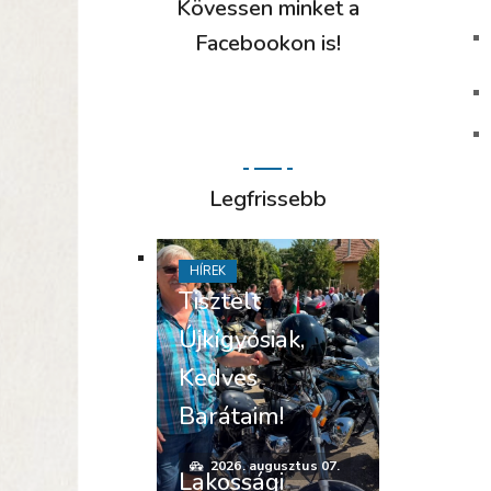
Kövessen minket a
Facebookon is!
Legfrissebb
HÍREK
Tisztelt
Újkígyósiak,
Kedves
Barátaim!
2026. augusztus 07.
Lakossági