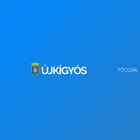
FŐOLDAL