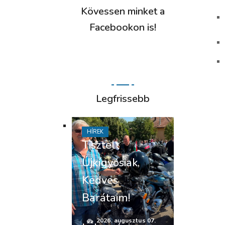
Kövessen minket a
Facebookon is!
Legfrissebb
HÍREK
Tisztelt
Újkígyósiak,
Kedves
Barátaim!
2026. augusztus 07.