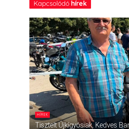
Kapcsolódó
hírek
HÍREK
Tisztelt Újkígyósiak, Kedves Ba