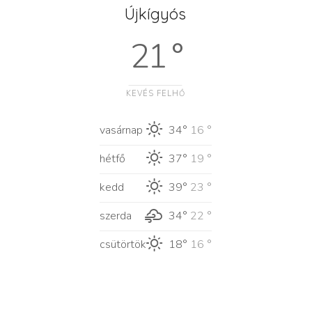
Újkígyós
21 °
KEVÉS FELHŐ
vasárnap
34°
16 °
hétfő
37°
19 °
kedd
39°
23 °
szerda
34°
22 °
csütörtök
18°
16 °