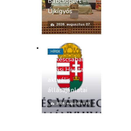
Bábcsoport –
Újkígyós
2026. augusztus 07.
HÍREK
Békéscsabai
Járási Hivatal
aktuális
állásajánlatai
2026. augusztus 03.