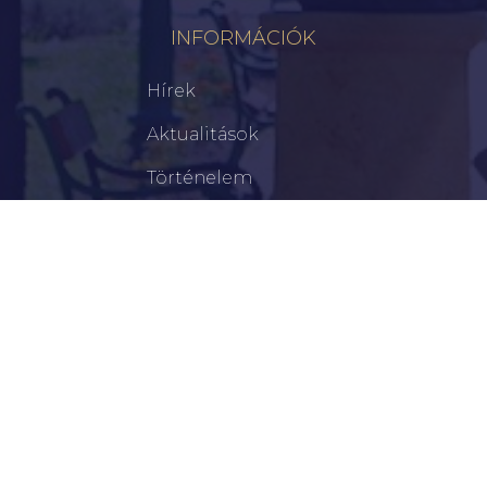
INFORMÁCIÓK
Hírek
Aktualitások
Történelem
Infrastruktúra
Szervezetek
Civil Szervezetek
Hasznos Linkek
LEGFRISSEBB