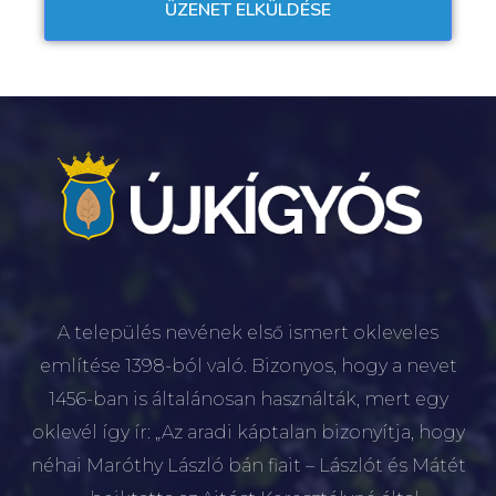
A település nevének első ismert okleveles
említése 1398-ból való. Bizonyos, hogy a nevet
1456-ban is általánosan használták, mert egy
oklevél így ír: „Az aradi káptalan bizonyítja, hogy
néhai Maróthy László bán fiait – Lászlót és Mátét