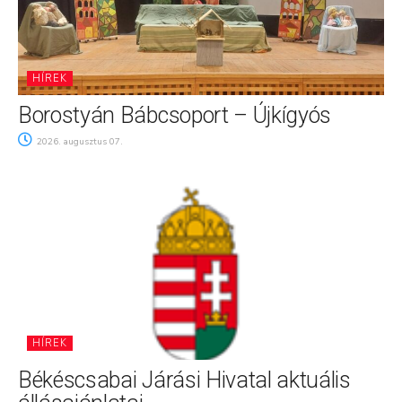
HÍREK
Borostyán Bábcsoport – Újkígyós
2026. augusztus 07.
HÍREK
Békéscsabai Járási Hivatal aktuális