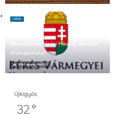
HÍREK
Békéscsabai Járási Hivatal aktuális
állásajánlatai
2026. augusztus 03.
Újkígyós
32 °