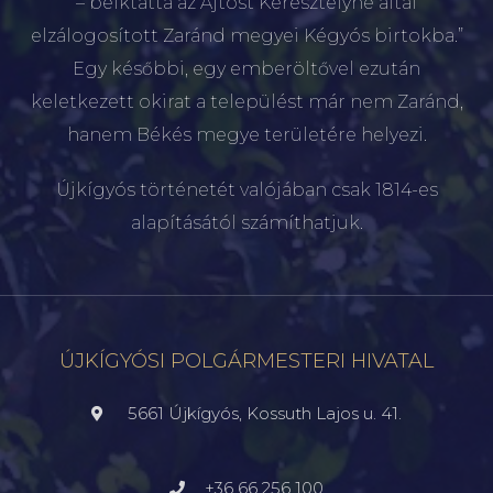
– beiktatta az Ajtóst Keresztélyné által
elzálogosított Zaránd megyei Kégyós birtokba.”
Egy későbbi, egy emberöltővel ezután
keletkezett okirat a települést már nem Zaránd,
hanem Békés megye területére helyezi.
Újkígyós történetét valójában csak 1814-es
alapításától számíthatjuk.
ÚJKÍGYÓSI POLGÁRMESTERI HIVATAL
5661 Újkígyós, Kossuth Lajos u. 41.
+36 66 256 100