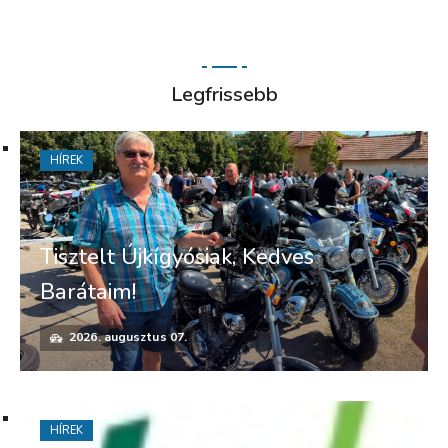
Legfrissebb
HÍREK
Tisztelt Újkígyósiak, Kedves
Barátaim!
2026. augusztus 07.
HÍREK