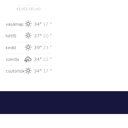
KEVÉS FELHŐ
vasárnap
34°
17 °
hétfő
37°
20 °
kedd
39°
23 °
szerda
34°
22 °
csütörtök
34°
17 °