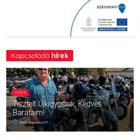
Kapcsolódó
hírek
HÍREK
Tisztelt Újkígyósiak, Kedves
Barátaim!
2026. augusztus 07.