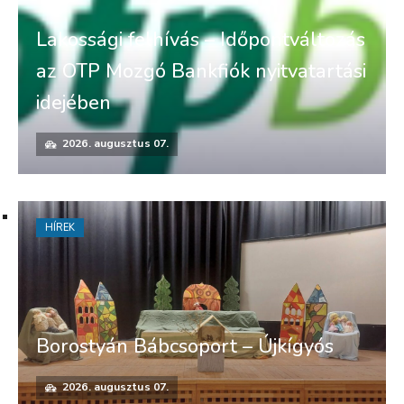
Lakossági felhívás – Időpontváltozás
az OTP Mozgó Bankfiók nyitvatartási
idejében
2026. augusztus 07.
HÍREK
Borostyán Bábcsoport – Újkígyós
2026. augusztus 07.