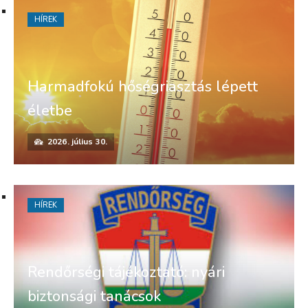
HÍREK
Harmadfokú hőségriasztás lépett
életbe
2026. július 30.
HÍREK
Rendőrségi tájékoztató: nyári
biztonsági tanácsok