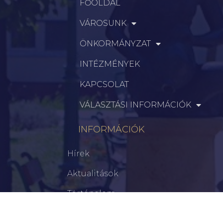
FŐOLDAL
VÁROSUNK
ÖNKORMÁNYZAT
INTÉZMÉNYEK
KAPCSOLAT
VÁLASZTÁSI INFORMÁCIÓK
INFORMÁCIÓK
Hírek
Aktualitások
Történelem
Infrastruktúra