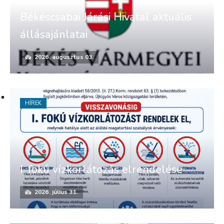
Békéscsabai Járási Hivatal aktuális
állásajánlatai
2026. augusztus 03.
HÍREK
I. fokú vízkorlátozás elrendelése
2026. július 31.