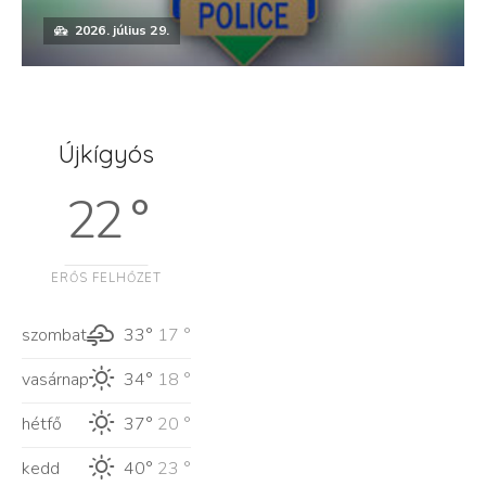
2026. július 29.
Újkígyós
22 °
ERŐS FELHŐZET
szombat
33°
17 °
vasárnap
34°
18 °
hétfő
37°
20 °
kedd
40°
23 °