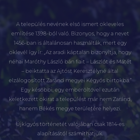
A település nevének első ismert okleveles
említése 1398-ból való. Bizonyos, hogy a nevet
1456-ban is általánosan használták, mert egy
oklevél így ír: „Az aradi káptalan bizonyítja, hogy
néhai Maróthy László bán fiait – Lászlót és Mátét
– beiktatta az Ajtóst Keresztélyné által
elzálogosított Zaránd megyei Kégyós birtokba.”
Egy későbbi, egy emberöltővel ezután
keletkezett okirat a települést már nem Zaránd,
hanem Békés megye területére helyezi.
Újkígyós történetét valójában csak 1814-es
alapításától számíthatjuk.