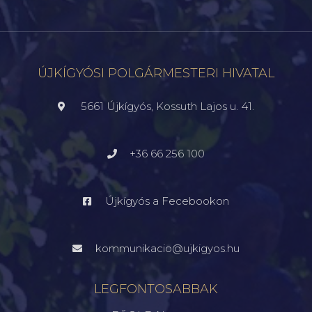
ÚJKÍGYÓSI POLGÁRMESTERI HIVATAL
5661 Újkígyós, Kossuth Lajos u. 41.
+36 66 256 100
Újkígyós a Fecebookon
kommunikacio@ujkigyos.hu
LEGFONTOSABBAK