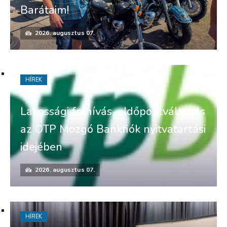
Barátaim!
2026. augusztus 07.
HÍREK
Lakossági felhívás – Időpontváltozás
az OTP Mozgó Bankfiók nyitvatartási
idejében
2026. augusztus 07.
HÍREK