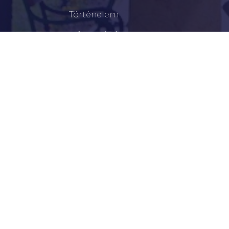
Történelem
Infrastruktúra
Szervezetek
Civil Szervezetek
Hasznos Linkek
LEGFRISSEBB
Tisztelt Újkígyósiak, Kedves Barátaim!
Lakossági Felhívás – Időpontváltozás Az OTP
Mozgó Bankfiók Nyitvatartási Idejében
Borostyán Bábcsoport – Újkígyós