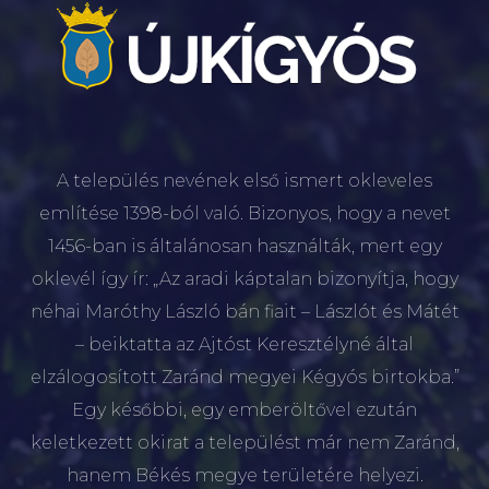
A település nevének első ismert okleveles
említése 1398-ból való. Bizonyos, hogy a nevet
1456-ban is általánosan használták, mert egy
oklevél így ír: „Az aradi káptalan bizonyítja, hogy
néhai Maróthy László bán fiait – Lászlót és Mátét
– beiktatta az Ajtóst Keresztélyné által
elzálogosított Zaránd megyei Kégyós birtokba.”
Egy későbbi, egy emberöltővel ezután
keletkezett okirat a települést már nem Zaránd,
hanem Békés megye területére helyezi.