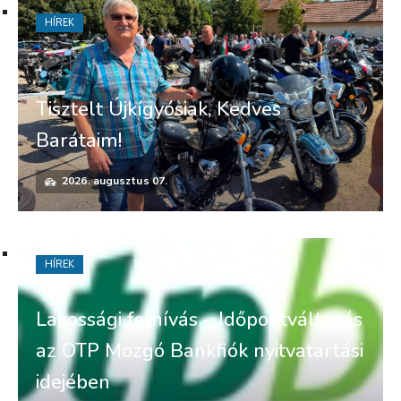
HÍREK
Tisztelt Újkígyósiak, Kedves
Barátaim!
2026. augusztus 07.
HÍREK
Lakossági felhívás – Időpontváltozás
az OTP Mozgó Bankfiók nyitvatartási
idejében