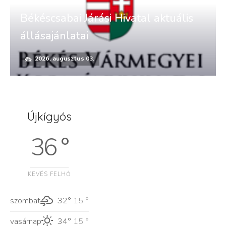
Békéscsabai Járási Hivatal aktuális
állásajánlatai
2026. augusztus 03.
Újkígyós
36 °
KEVÉS FELHŐ
szombat
32°
15 °
vasárnap
34°
15 °