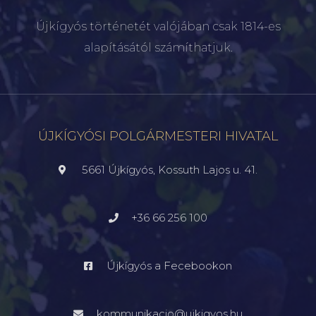
Újkígyós történetét valójában csak 1814-es
alapításától számíthatjuk.
ÚJKÍGYÓSI POLGÁRMESTERI HIVATAL
5661 Újkígyós, Kossuth Lajos u. 41.
+36 66 256 100
Újkígyós a Fecebookon
kommunikacio@ujkigyos.hu