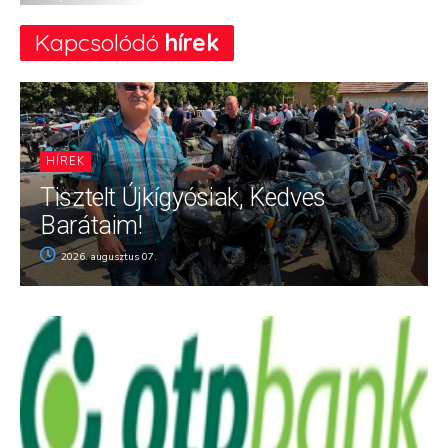
Kapcsolódó
hírek
HÍREK
Tisztelt Újkígyósiak, Kedves
Barátaim!
2026. augusztus 07.