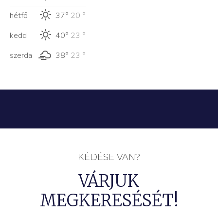
hétfő
37°
20 °
kedd
40°
23 °
szerda
38°
23 °
KÉDÉSE VAN?
VÁRJUK
MEGKERESÉSÉT!