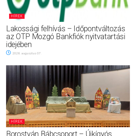
HÍREK
Lakossági felhívás – Időpontváltozás
az OTP Mozgó Bankfiók nyitvatartási
idejében
2026. augusztus 07.
HÍREK
Borostyán Bábcsoport – Újkígyós