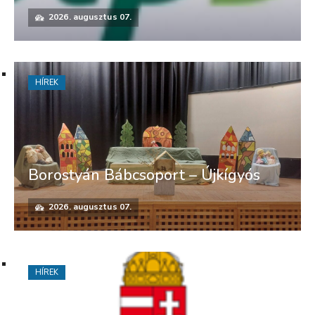
2026. augusztus 07.
HÍREK
Borostyán Bábcsoport – Újkígyós
2026. augusztus 07.
HÍREK