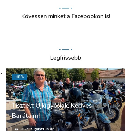
Kövessen minket a Facebookon is!
Legfrissebb
HÍREK
Tisztelt Újkígyósiak, Kedves
Barátaim!
2026. augusztus 07.