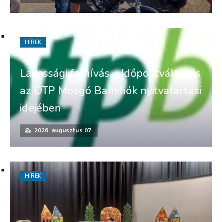
HÍREK
Lakossági felhívás – Időpontváltozás
az OTP Mozgó Bankfiók nyitvatartási
idejében
2026. augusztus 07.
HÍREK