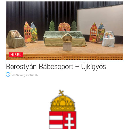
HÍREK
Borostyán Bábcsoport – Újkígyós
2026. augusztus 07.