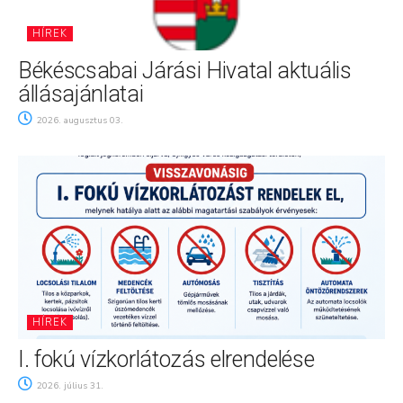
HÍREK
Békéscsabai Járási Hivatal aktuális
állásajánlatai
2026. augusztus 03.
HÍREK
I. fokú vízkorlátozás elrendelése
2026. július 31.