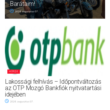
Barátaim!
2026. augusztus 07.
HÍREK
Lakossági felhívás – Időpontváltozás
az OTP Mozgó Bankfiók nyitvatartási
idejében
2026. augusztus 07.