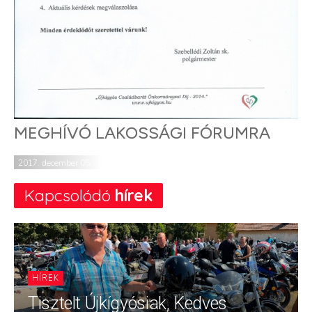
MEGHÍVÓ LAKOSSÁGI FÓRUMRA
2017. december 05.
Kapcsolódó
hírek
HÍREK
Tisztelt Újkígyósiak, Kedves