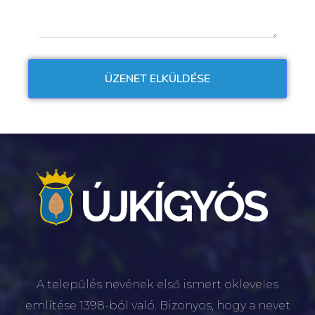
A település nevének első ismert okleveles
említése 1398-ból való. Bizonyos, hogy a nevet