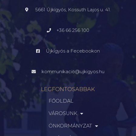
5661 Újkígyós, Kossuth Lajos u. 41.
+36 66 256 100
Újkígyós a Fecebookon
kommunikacio@ujkigyos.hu
LEGFONTOSABBAK
FŐOLDAL
VÁROSUNK
ÖNKORMÁNYZAT