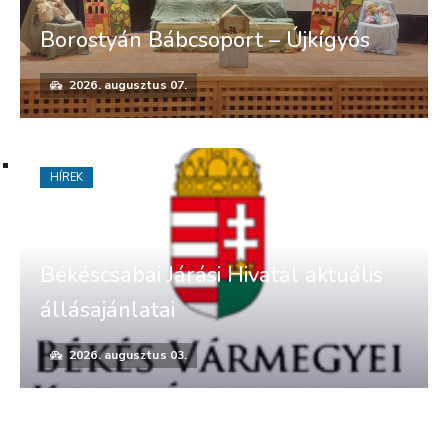
Borostyán Bábcsoport – Újkígyós
2026. augusztus 07.
HÍREK
Békéscsabai Járási Hivatal aktuális
állásajánlatai
2026. augusztus 03.