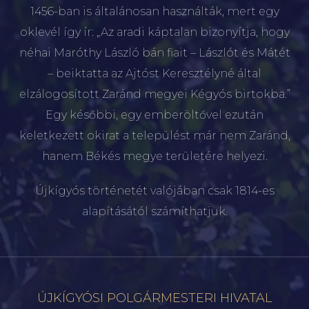
1456-ban is általánosan használták, mert egy
oklevél így ír: „Az aradi káptalan bizonyítja, hogy
néhai Maróthy László bán fiait – Lászlót és Mátét
– beiktatta az Ajtóst Keresztélyné által
elzálogosított Zaránd megyei Kégyós birtokba.”
Egy későbbi, egy emberöltővel ezután
keletkezett okirat a települést már nem Zaránd,
hanem Békés megye területére helyezi.
Újkígyós történetét valójában csak 1814-es
alapításától számíthatjuk.
ÚJKÍGYÓSI POLGÁRMESTERI HIVATAL