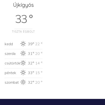
Újkígyós
33 °
TISZTA ÉGBOLT
kedd
39°
22 °
szerda
31°
20 °
csütörtök
32°
14 °
péntek
33°
15 °
szombat
32°
20 °