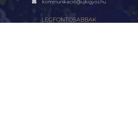
kommunikacio@ujkigyos.hu
LEGFONTOSABBAK
FŐOLDAL
VÁROSUNK
ÖNKORMÁNYZAT
INTÉZMÉNYEK
KAPCSOLAT
VÁLASZTÁSI INFORMÁCIÓK
INFORMÁCIÓK
Hírek
Aktualitások