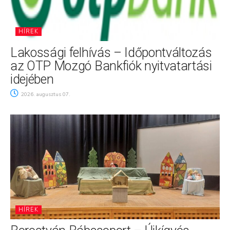
HÍREK
Lakossági felhívás – Időpontváltozás
az OTP Mozgó Bankfiók nyitvatartási
idejében
2026. augusztus 07.
HÍREK