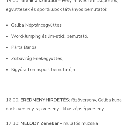
14:00:
Miénk a színpad!
– Helyi művészeti csoportok,
együttesek és sportklubok látványos bemutatói:
Galiba Néptáncegyüttes
Word-Jumping és Jim-stick bemutató,
Párta Banda,
Zsibavirág Énekegyüttes,
Kígyósi Tornasport bemutatója
16:00:
EREDMÉNYHIRDETÉS
: főzőverseny, Galiba kupa,
darts verseny, rajzverseny, libaszépségverseny
17:30:
MELODY Zenekar
– mulatós muzsika