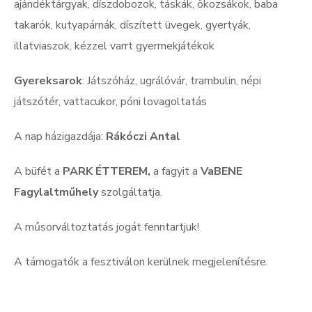
ajándéktárgyak, díszdobozok, táskák, ökozsákok, baba
takarók, kutyapárnák, díszített üvegek, gyertyák,
illatviaszok, kézzel varrt gyermekjátékok
Gyereksarok
: Játszóház, ugrálóvár, trambulin, népi
játszótér, vattacukor, póni lovagoltatás
A nap házigazdája:
Rákóczi Antal
A büfét a
PARK ÉTTEREM,
a fagyit a
VaBENE
Fagylaltműhely
szolgáltatja.
A műsorváltoztatás jogát fenntartjuk!
A támogatók a fesztiválon kerülnek megjelenítésre.