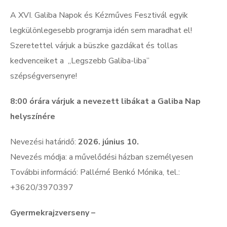
A XVI. Galiba Napok és Kézműves Fesztivál egyik
legkülönlegesebb programja idén sem maradhat el!
Szeretettel várjuk a büszke gazdákat és tollas
kedvenceiket a „Legszebb Galiba-liba”
szépségversenyre!
8:00 órára várjuk a nevezett libákat a Galiba Nap
helyszínére
Nevezési határidő:
2026. június 10.
Nevezés módja: a művelődési házban személyesen
További információ: Pallérné Benkó Mónika, tel.:
+3620/3970397
Gyermekrajzverseny –