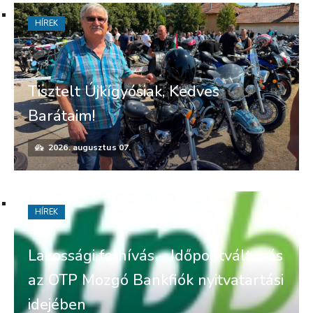
HÍREK
Tisztelt Újkígyósiak, Kedves
Barátaim!
2026. augusztus 07.
HÍREK
Lakossági felhívás – Időpontváltozás
az OTP Mozgó Bankfiók nyitvatartási
idejében