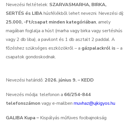
Nevezési feltételek:
SZARVASMARHA, BIRKA,
SERTÉS és LIBA
húsfélékből
lehet nevezni. Nevezési díj:
25.000, -Ft/csapat minden kategóriában
, amely
magában foglalja a húst (marha vagy birka vagy sertéshús
vagy 2 db liba), a pavilont és 1 db asztalt 2 paddal. A
főzéshez szükséges eszközökről – a
gázpalackról is
– a
csapatok gondoskodnak.
Nevezési határidő:
2026. június 9. – KEDD
Nevezés módja:
telefonon a
66/254-844
telefonszámon
vagy e-mailben
muvhaz@ujkigyos.hu
GALIBA Kupa –
Kispályás műfüves focibajnokság