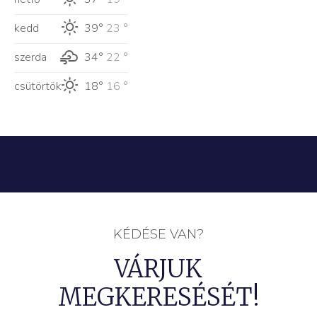
kedd
39°
23 °
szerda
34°
22 °
csütörtök
18°
16 °
KÉDÉSE VAN?
VÁRJUK
MEGKERESÉSÉT!