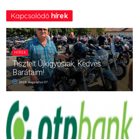
Kapcsolódó
hírek
HÍREK
Tisztelt Újkígyósiak, Kedves
Barátaim!
2026. augusztus 07.