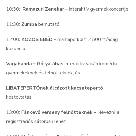
10:30:
Ramazuri Zenekar
– interaktív gyermekkoncertje
11:30:
Zumba
bemutató
12:00
: KÖZÖS
EBÉD
– marhapörkölt: 2.500 ft/adag,
közben a
Vagabanda – Gólyalábas
interaktív vásári komédia
gyermekeknek és felnőtteknek, és
LIBATEPERTŐnek álcázott kacsatepertő
kóstoltatás
13:00:
Fánkevő verseny felnőtteknek
– Nevezni: a
regisztrációs sátorban lehet