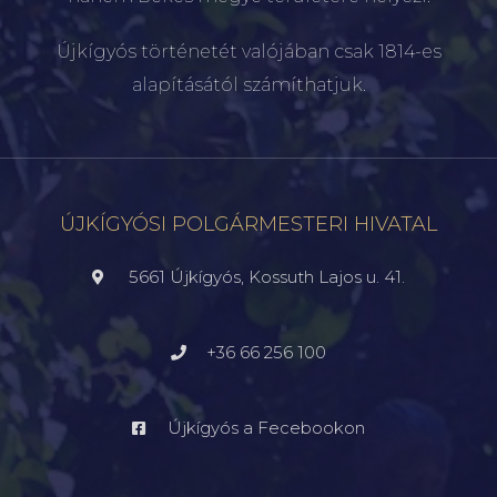
Újkígyós történetét valójában csak 1814-es
alapításától számíthatjuk.
ÚJKÍGYÓSI POLGÁRMESTERI HIVATAL
5661 Újkígyós, Kossuth Lajos u. 41.
+36 66 256 100
Újkígyós a Fecebookon