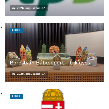
2026. augusztus 07.
HÍREK
Borostyán Bábcsoport – Újkígyós
2026. augusztus 07.
HÍREK