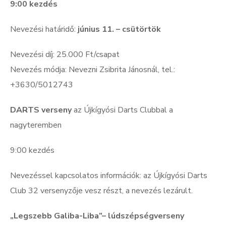
9:00 kezdés
Nevezési határidő:
június 11. – csütörtök
Nevezési díj: 25.000 Ft/csapat
Nevezés módja:
Nevezni Zsibrita Jánosnál, tel.:
+3630/5012743
DARTS verseny
az Újkígyósi Darts Clubbal a
nagyteremben
9:00 kezdés
Nevezéssel kapcsolatos információk: az Újkígyósi Darts
Club 32 versenyzője vesz részt, a nevezés lezárult.
„Legszebb Galiba-Liba”– lúdszépségverseny