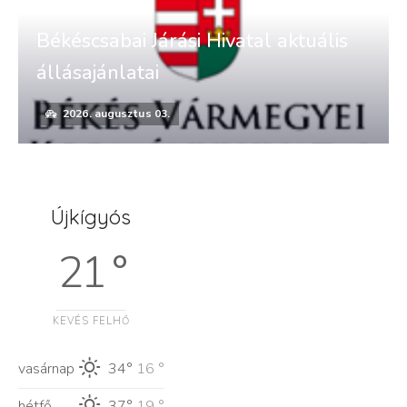
Békéscsabai Járási Hivatal aktuális
állásajánlatai
2026. augusztus 03.
Újkígyós
21 °
KEVÉS FELHŐ
vasárnap
34°
16 °
hétfő
37°
19 °