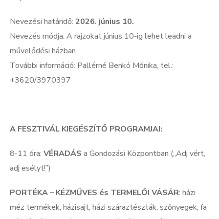
Nevezési határidő:
2026. június 10.
Nevezés módja: A rajzokat június 10-ig lehet leadni a
művelődési házban
További információ: Pallérné Benkó Mónika, tel.:
+3620/3970397
A FESZTIVÁL KIEGÉSZÍTŐ PROGRAMJAI:
8-11 óra:
VÉRADÁS
a Gondozási Központban („Adj vért,
adj esélyt!”)
PORTÉKA – KÉZMŰVES és TERMELŐI VÁSÁR
: házi
méz termékek, házisajt, házi száraztészták, szőnyegek, fa