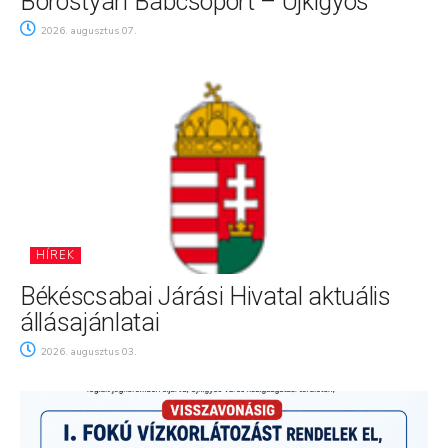
Borostyán Bábcsoport – Újkígyós
2026. augusztus 07.
HÍREK
Békéscsabai Járási Hivatal aktuális
állásajánlatai
2026. augusztus 03.