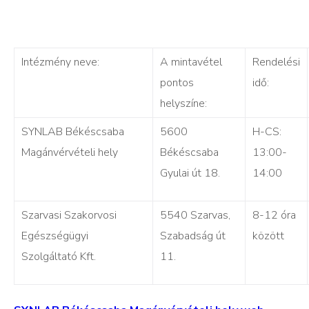
Intézmény neve:
A mintavétel
Rendelési
pontos
idő:
helyszíne:
SYNLAB Békéscsaba
5600
H-CS:
Magánvérvételi hely
Békéscsaba
13:00-
Gyulai út 18.
14:00
Szarvasi Szakorvosi
5540 Szarvas,
8-12 óra
Egészségügyi
Szabadság út
között
Szolgáltató Kft.
11.