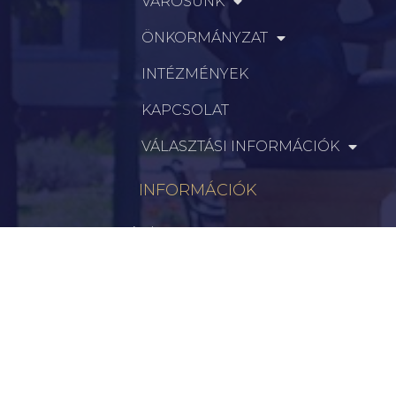
VÁROSUNK
ÖNKORMÁNYZAT
INTÉZMÉNYEK
KAPCSOLAT
VÁLASZTÁSI INFORMÁCIÓK
INFORMÁCIÓK
Hírek
Aktualitások
Történelem
Infrastruktúra
Szervezetek