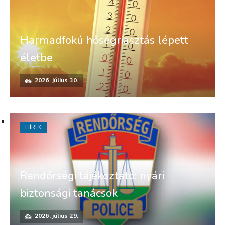
Harmadfokú hőségriasztás lépett
életbe
2026. július 30.
HÍREK
Rendőrségi tájékoztató: nyári
biztonsági tanácsok
2026. július 29.