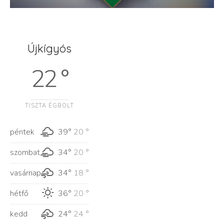
Újkígyós
22 °
TISZTA ÉGBOLT
péntek
39°
20 °
szombat
34°
20 °
vasárnap
34°
18 °
hétfő
36°
20 °
kedd
24°
24 °