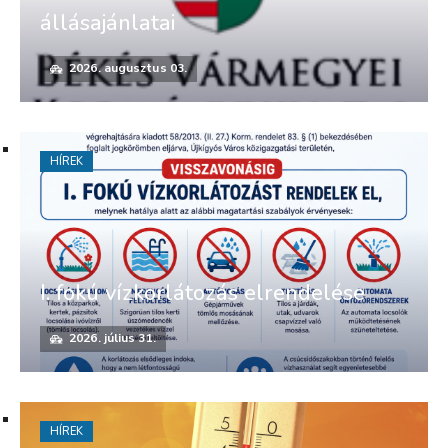
állásajánlatai
2026. augusztus 03.
HÍREK
I. fokú vízkorlátozás elrendelése
2026. július 31.
HÍREK