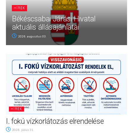
HÍREK
Békéscsabai Járási Hivatal
aktuális állásajánlatai
2026. augusztus 03.
HÍREK
I. fokú vízkorlátozás elrendelése
2026. július 31.