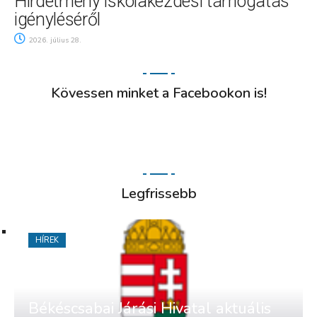
Hirdetmény iskolakezdési támogatás
igényléséről
2026. július 28.
Kövessen minket a Facebookon is!
Legfrissebb
HÍREK
Békéscsabai Járási Hivatal aktuális