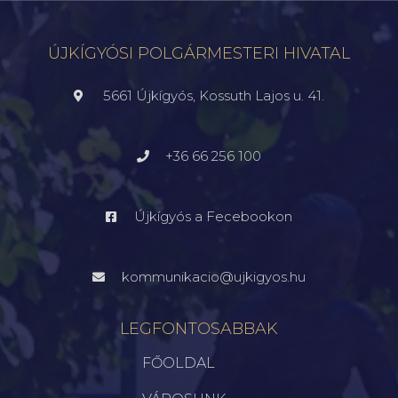
ÚJKÍGYÓSI POLGÁRMESTERI HIVATAL
5661 Újkígyós, Kossuth Lajos u. 41.
+36 66 256 100
Újkígyós a Fecebookon
kommunikacio@ujkigyos.hu
LEGFONTOSABBAK
FŐOLDAL