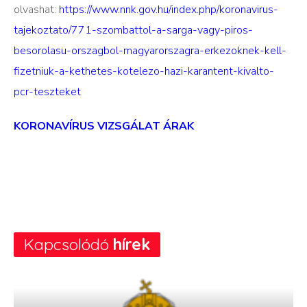
olvashat:
https://www.nnk.gov.hu/index.php/koronavirus-
tajekoztato/771-szombattol-a-sarga-vagy-piros-
besorolasu-orszagbol-magyarorszagra-erkezoknek-kell-
fizetniuk-a-kethetes-kotelezo-hazi-karantent-kivalto-
pcr-teszteket
KORONAVÍRUS VIZSGÁLAT ÁRAK
Kapcsolódó
hírek