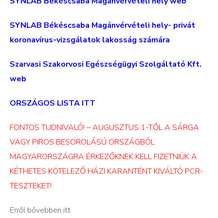
SYNLAB Békéscsaba Magánvérvételi hely web
SYNLAB Békéscsaba Magánvérvételi hely- privát
koronavírus-vizsgálatok lakosság számára
Szarvasi Szakorvosi Egészségügyi Szolgáltató Kft.
web
ORSZÁGOS LISTA ITT
FONTOS TUDNIVALÓ! – AUGUSZTUS 1-TŐL A SÁRGA
VAGY PIROS BESOROLÁSÚ ORSZÁGBÓL
MAGYARORSZÁGRA ÉRKEZŐKNEK KELL FIZETNIÜK A
KÉTHETES KÖTELEZŐ HÁZI KARANTÉNT KIVÁLTÓ PCR-
TESZTEKET!
Erről bővebben itt