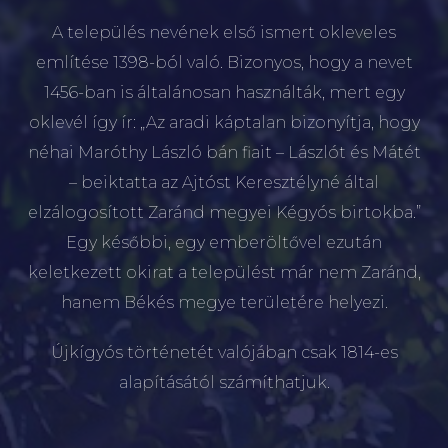
A település nevének első ismert okleveles
említése 1398-ból való. Bizonyos, hogy a nevet
1456-ban is általánosan használták, mert egy
oklevél így ír: „Az aradi káptalan bizonyítja, hogy
néhai Maróthy László bán fiait – Lászlót és Mátét
– beiktatta az Ajtóst Keresztélyné által
elzálogosított Zaránd megyei Kégyós birtokba.”
Egy későbbi, egy emberöltővel ezután
keletkezett okirat a települést már nem Zaránd,
hanem Békés megye területére helyezi.
Újkígyós történetét valójában csak 1814-es
alapításától számíthatjuk.