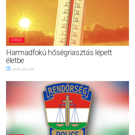
HÍREK
Harmadfokú hőségriasztás lépett
életbe
2026. július 30.