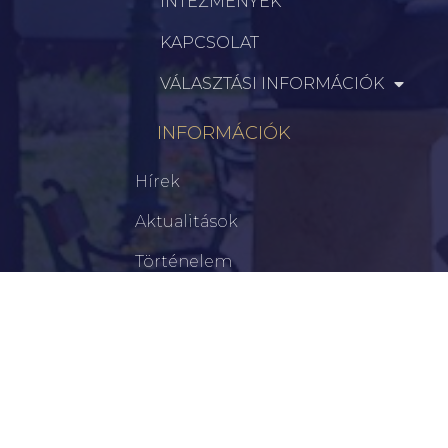
INTÉZMÉNYEK
KAPCSOLAT
VÁLASZTÁSI INFORMÁCIÓK
INFORMÁCIÓK
Hírek
Aktualitások
Történelem
Infrastruktúra
Szervezetek
Civil Szervezetek
Hasznos Linkek