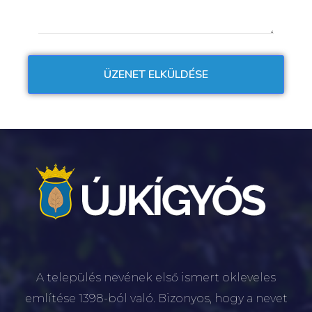
A település nevének első ismert okleveles
említése 1398-ból való. Bizonyos, hogy a nevet