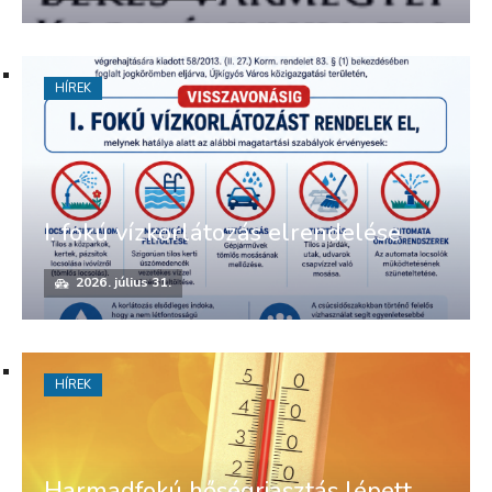
HÍREK
I. fokú vízkorlátozás elrendelése
2026. július 31.
HÍREK
Harmadfokú hőségriasztás lépett