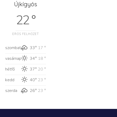
Újkígyós
22 °
ERŐS FELHŐZET
szombat
33°
17 °
vasárnap
34°
18 °
hétfő
37°
20 °
kedd
40°
23 °
szerda
26°
23 °