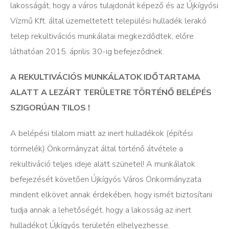
lakosságát, hogy a város tulajdonát képező és az Újkígyósi
Vízmű Kft. által üzemeltetett települési hulladék lerakó
telep rekultivációs munkálatai megkezdődtek, előre
láthatóan 2015. április 30-ig befejeződnek.
A REKULTIVÁCIÓS MUNKÁLATOK IDŐTARTAMA
ALATT A LEZÁRT TERÜLETRE TÖRTÉNŐ BELÉPÉS
SZIGORÚAN TILOS !
A belépési tilalom miatt az inert hulladékok (építési
törmelék) Önkormányzat által történő átvétele a
rekultiváció teljes ideje alatt szünetel! A munkálatok
befejezését követően Újkígyós Város Önkormányzata
mindent elkövet annak érdekében, hogy ismét biztosítani
tudja annak a lehetőségét, hogy a lakosság az inert
hulladékot Újkígyós területén elhelyezhesse.