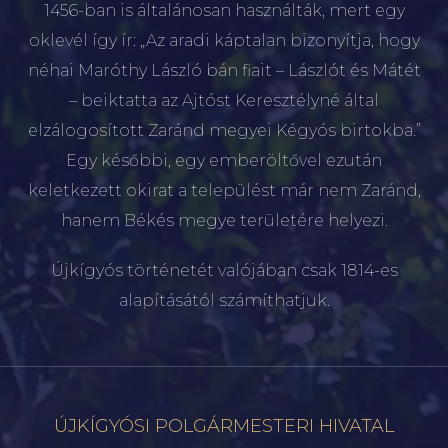
1456-ban is általánosan használták, mert egy
oklevél így ír: „Az aradi káptalan bizonyítja, hogy
néhai Maróthy László bán fiait – Lászlót és Mátét
– beiktatta az Ajtóst Keresztélyné által
elzálogosított Zaránd megyei Kégyós birtokba.”
Egy későbbi, egy emberöltővel ezután
keletkezett okirat a települést már nem Zaránd,
hanem Békés megye területére helyezi.
Újkígyós történetét valójában csak 1814-es
alapításától számíthatjuk.
ÚJKÍGYÓSI POLGÁRMESTERI HIVATAL