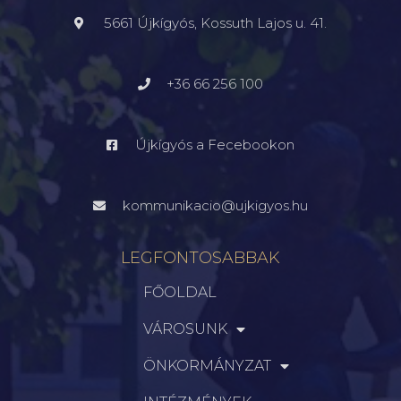
5661 Újkígyós, Kossuth Lajos u. 41.
+36 66 256 100
Újkígyós a Fecebookon
kommunikacio@ujkigyos.hu
LEGFONTOSABBAK
FŐOLDAL
VÁROSUNK
ÖNKORMÁNYZAT