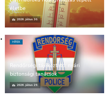
életbe
2026. július 30.
HÍREK
Rendőrségi tájékoztató: nyári
biztonsági tanácsok
2026. július 29.