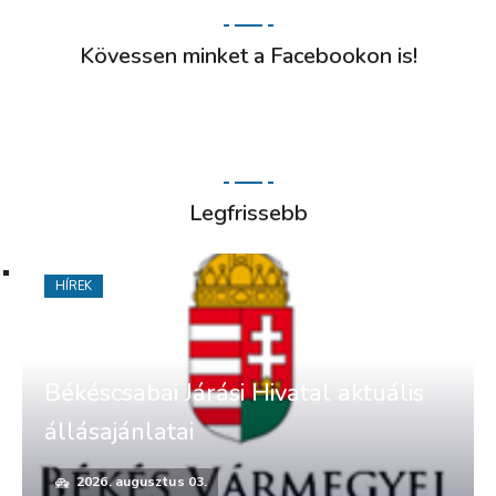
Kövessen minket a Facebookon is!
Legfrissebb
HÍREK
Békéscsabai Járási Hivatal aktuális
állásajánlatai
2026. augusztus 03.