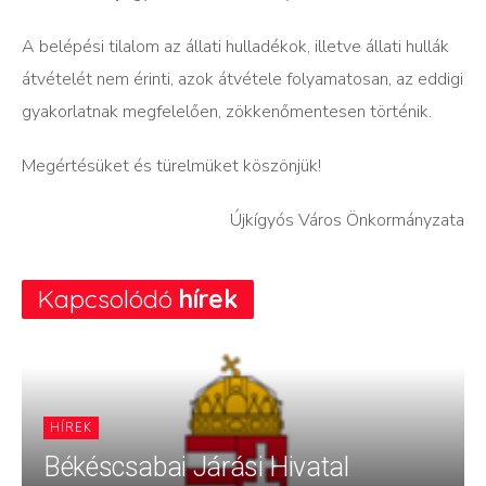
A belépési tilalom az állati hulladékok, illetve állati hullák
átvételét nem érinti, azok átvétele folyamatosan, az eddigi
gyakorlatnak megfelelően, zökkenőmentesen történik.
Megértésüket és türelmüket köszönjük!
Újkígyós Város Önkormányzata
Kapcsolódó
hírek
HÍREK
Békéscsabai Járási Hivatal