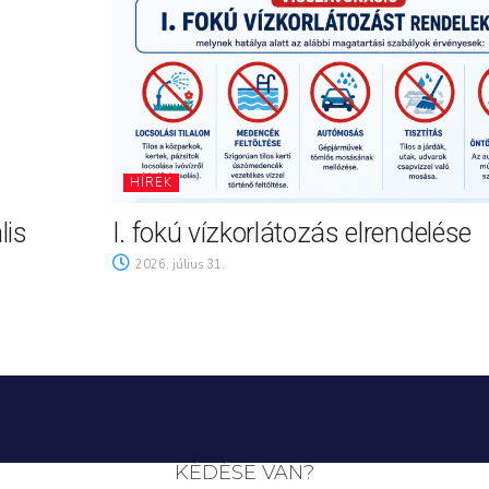
HÍREK
lis
I. fokú vízkorlátozás elrendelése
2026. július 31.
KÉDÉSE VAN?