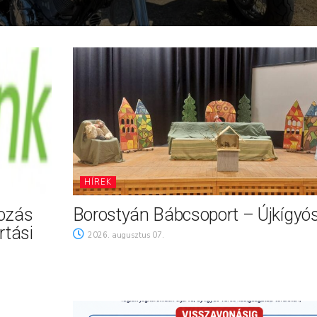
HÍREK
tozás
Borostyán Bábcsoport – Újkígyó
rtási
2026. augusztus 07.