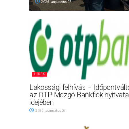
2026. augusztus 07.
HÍREK
Lakossági felhívás – Időpontvál
az OTP Mozgó Bankfiók nyitvata
idejében
2026. augusztus 07.