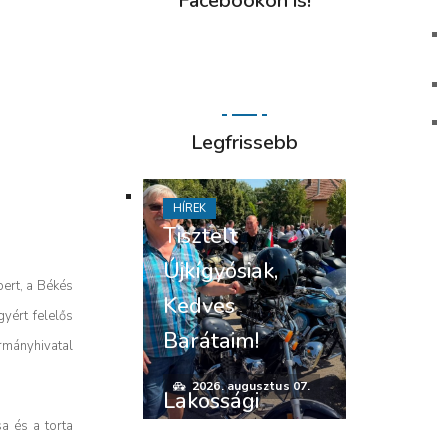
Facebookon is!
Legfrissebb
HÍREK
Tisztelt
Újkígyósiak,
ert, a Békés
Kedves
yért felelős
Barátaim!
rmányhivatal
2026. augusztus 07.
Lakossági
a és a torta
felhívás –