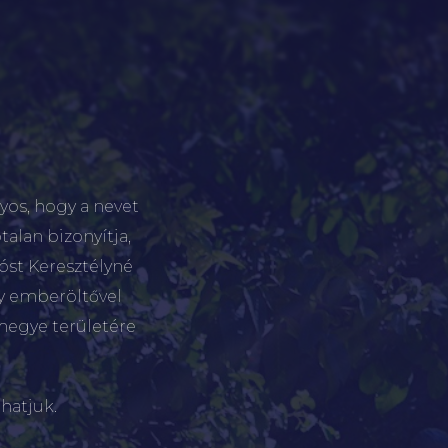
yos, hogy a nevet
talan bizonyítja,
tóst Keresztélyné
gy emberöltővel
megye területére
hatjuk.