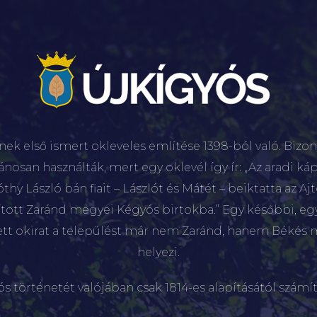
nek első ismert okleveles említése 1398-ból való. Bizon
lánosan használták, mert egy oklevél így ír: „Az aradi káp
hy László bán fiait – Lászlót és Mátét – beiktatta az Aj
sított Zaránd megyei Kégyós birtokba.” Egy későbbi, e
ett okirat a települést már nem Zaránd, hanem Békés 
helyezi.
ós történetét valójában csak 1814-es alapításától számít