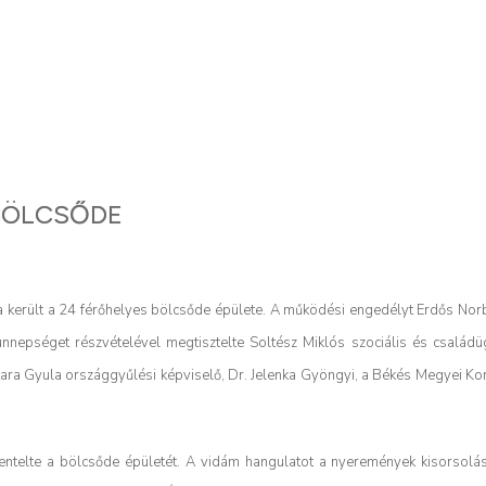
 BÖLCSŐDE
 került a 24 férőhelyes bölcsőde épülete. A működési engedélyt Erdős Norb
nepséget részvételével megtisztelte Soltész Miklós szociális és családüg
tara Gyula országgyűlési képviselő, Dr. Jelenka Gyöngyi, a Békés Megyei Ko
ntelte a bölcsőde épületét. A vidám hangulatot a nyeremények kisorsolás