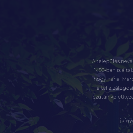
A település nevé
1456-ban is álta
hogy néhai Marót
által elzálogo
ezután keletkez
Újkígy