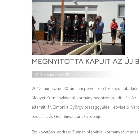
MEGNYITOTTA KAPUIT AZ ÚJ
2013. szeptember 05.
2013. augusztus 30-án ünnepélyes keretek között átadásra
Megyei Kormányhivatal kormánymegbízottja adta át. Az ün
államtitkár, Simonka György országgyűlési képviselő, Van
Szociális és Gyámhivatalának vezetője.
Ezt követően Andrási Elemér plébániai kormányzó megsze