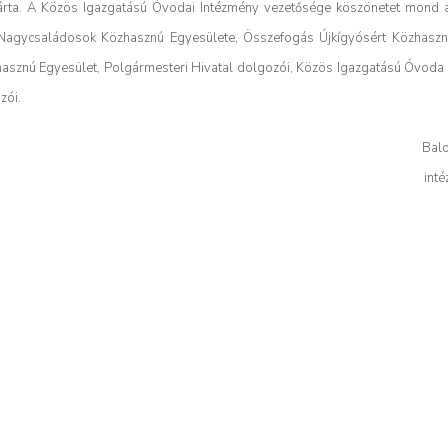
zárta. A Közös Igazgatású Óvodai Intézmény vezetősége köszönetet mond a
: Nagycsaládosok Közhasznú Egyesülete, Összefogás Újkígyósért Közhaszn
zhasznú Egyesület, Polgármesteri Hivatal dolgozói, Közös Igazgatású Óvoda
zói.
Bal
int