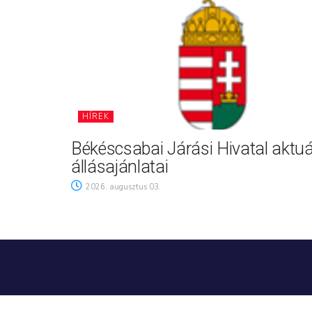
HÍREK
Békéscsabai Járási Hivatal aktuá
állásajánlatai
2026. augusztus 03.