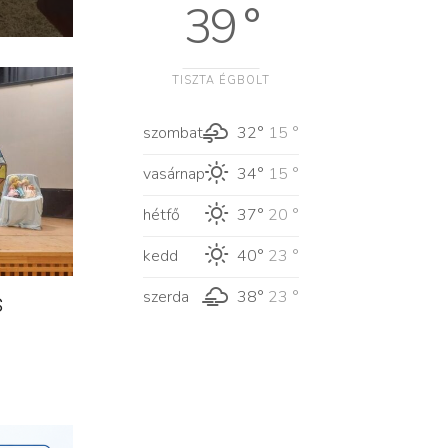
39 °
TISZTA ÉGBOLT
szombat
32°
15 °
vasárnap
34°
15 °
hétfő
37°
20 °
kedd
40°
23 °
szerda
38°
23 °
s