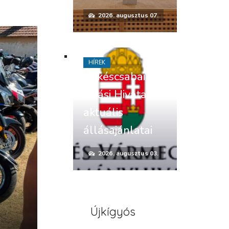
2026. augusztus 07.
HÍREK
Békéscsabai
Járási Hivatal
aktuális
állásajánlatai
2026. augusztus 03.
Újkígyós