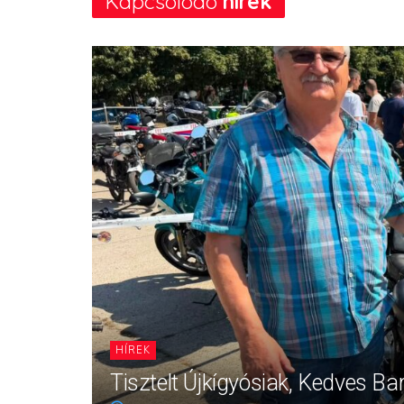
Kapcsolódó
hírek
HÍREK
Tisztelt Újkígyósiak, Kedves Ba