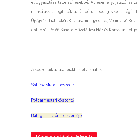
elfogyasztása tette színesebbé. Az eseményt játszóház 
munkájukkal segítették az átadó ünnepség sikerességét
Újkígyósi Fiatalokért Közhasznú Egyesület, Micimackó Kö
dolgozói, Petőfi Sándor Művelődési Ház és Könyvtár dolgo
A köszöntők az alábbiakban olvashatók:
Soltész Miklós beszéde
Polgármesteri köszöntő
Balogh Lászlóné köszöntője