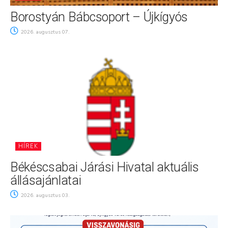
Borostyán Bábcsoport – Újkígyós
2026. augusztus 07.
HÍREK
Békéscsabai Járási Hivatal aktuális
állásajánlatai
2026. augusztus 03.