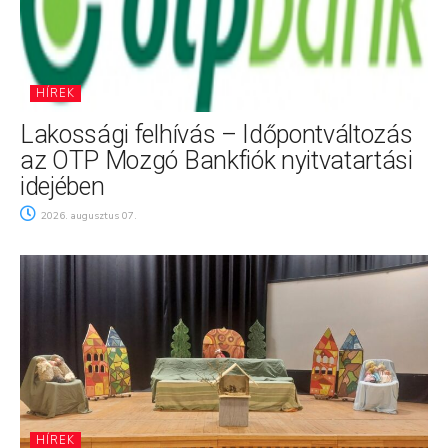
HÍREK
Lakossági felhívás – Időpontváltozás
az OTP Mozgó Bankfiók nyitvatartási
idejében
2026. augusztus 07.
HÍREK