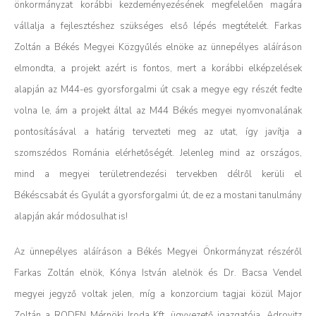
önkormányzat korábbi kezdeményezésének megfelelően magára
vállalja a fejlesztéshez szükséges első lépés megtételét.
Farkas
Zoltán a Békés Megyei Közgyűlés elnöke az ünnepélyes aláíráson
elmondta, a projekt azért is fontos, mert a korábbi elképzelések
alapján az M44-es gyorsforgalmi út csak a megye egy részét fedte
volna le, ám a projekt által az M44 Békés megyei nyomvonalának
pontosításával a határig tervezteti meg az utat, így javítja a
szomszédos Románia elérhetőségét.
Jelenleg mind az országos,
mind a megyei területrendezési tervekben délről kerüli el
Békéscsabát és Gyulát a gyorsforgalmi út, de ez a mostani tanulmány
alapján akár módosulhat is!
Az ünnepélyes aláíráson a Békés Megyei Önkormányzat részéről
Farkas Zoltán elnök, Kónya István alelnök és Dr. Bacsa Vendel
megyei jegyző voltak jelen, míg a konzorcium tagjai közül Major
Zoltán a RODEN Mérnöki Iroda Kft. ügyvezető igazgatója, Adrovitz