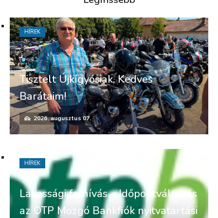
HÍREK
Tisztelt Újkígyósiak, Kedves
Barátaim!
2026. augusztus 07.
HÍREK
Lakossági felhívás – Időpontváltozás
az OTP Mozgó Bankfiók nyitvatartási