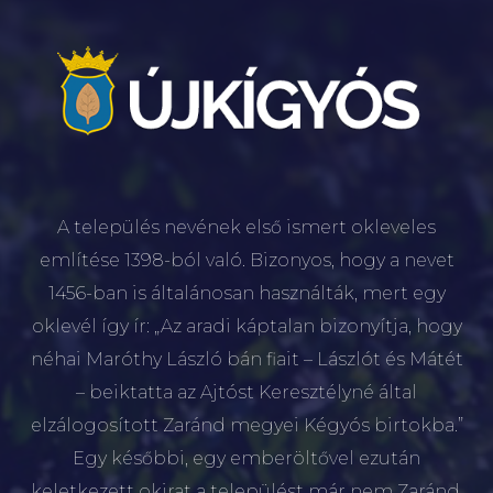
A település nevének első ismert okleveles
említése 1398-ból való. Bizonyos, hogy a nevet
1456-ban is általánosan használták, mert egy
oklevél így ír: „Az aradi káptalan bizonyítja, hogy
néhai Maróthy László bán fiait – Lászlót és Mátét
– beiktatta az Ajtóst Keresztélyné által
elzálogosított Zaránd megyei Kégyós birtokba.”
Egy későbbi, egy emberöltővel ezután
keletkezett okirat a települést már nem Zaránd,