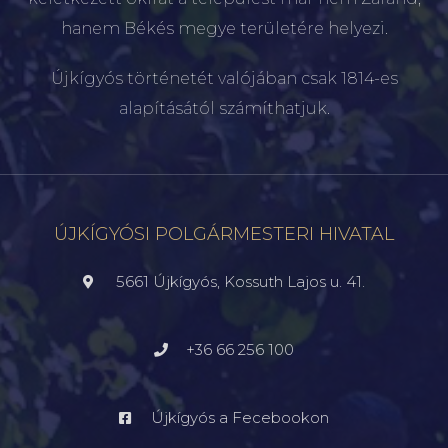
hanem Békés megye területére helyezi.
Újkígyós történetét valójában csak 1814-es
alapításától számíthatjuk.
ÚJKÍGYÓSI POLGÁRMESTERI HIVATAL
5661 Újkígyós, Kossuth Lajos u. 41.
+36 66 256 100
Újkígyós a Fecebookon