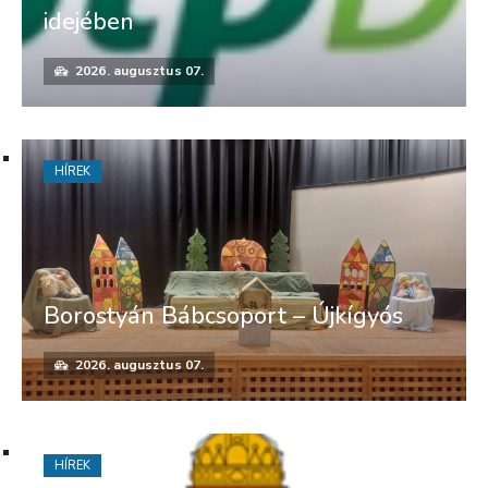
idejében
2026. augusztus 07.
HÍREK
Borostyán Bábcsoport – Újkígyós
2026. augusztus 07.
HÍREK