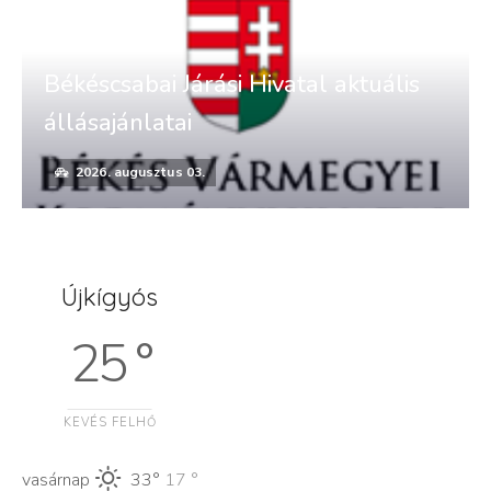
Békéscsabai Járási Hivatal aktuális
állásajánlatai
2026. augusztus 03.
Újkígyós
25 °
KEVÉS FELHŐ
vasárnap
33°
17 °