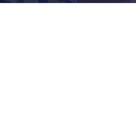
Aktualitások
Történelem
Infrastruktúra
Szervezetek
Civil Szervezetek
Hasznos Linkek
LEGFRISSEBB
Tisztelt Újkígyósiak, Kedves Barátaim!
Lakossági Felhívás – Időpontváltozás Az OTP
Mozgó Bankfiók Nyitvatartási Idejében