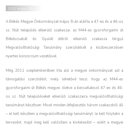
2013. május 09.
A
Békés Megyei Önkormányzat május 8-án aláírta a 47-es és a 46-os
sz. főút település elkerülő szakaszai, az M44-es gyorsforgalmi út
Békéscsabát és Gyulát délről elkerülő szakasza tárgyú
Megvalósíthatósági Tanulmány szerződését a közbeszerzésen
nyertes konzorcium vezetőivel.
Még 2011 szeptemberében írta alá a megyei önkormányzat azt a
támogatási szerződést, mely lehetővé teszi, hogy az M44-es
gyorsforgalmi út Békés megyei, illetve a becsatlakozó 47-es és 46-
os sz. főút településeket elkerülő szakaszaira megvalósíthatósági
tanulmányt készítsen.
Mivel minden útfejlesztés három szakaszból áll
– el kell készíteni a megvalósíthatósági tanulmányt, le kell folytatni a
tervezést, majd meg kell valósítani a kivitelezést – ezért a megyei