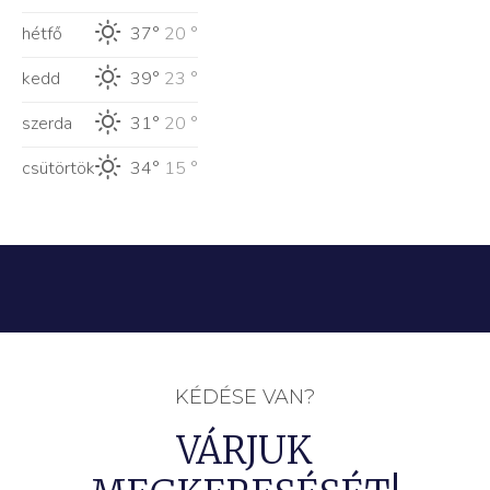
hétfő
37°
20 °
kedd
39°
23 °
szerda
31°
20 °
csütörtök
34°
15 °
KÉDÉSE VAN?
VÁRJUK