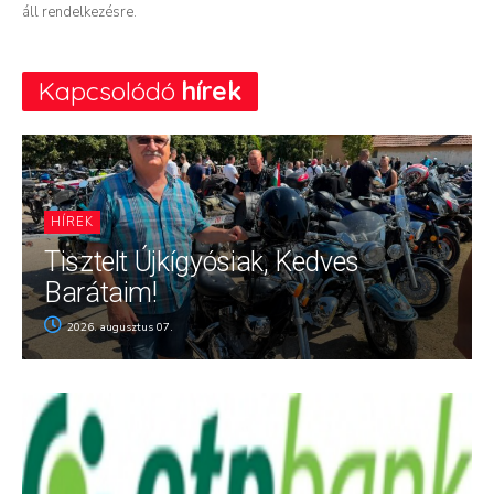
áll rendelkezésre.
Kapcsolódó
hírek
HÍREK
Tisztelt Újkígyósiak, Kedves
Barátaim!
2026. augusztus 07.