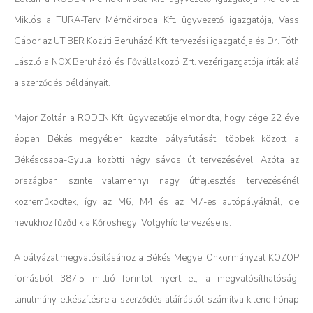
Miklós a TURA-Terv Mérnökiroda Kft. ügyvezető igazgatója, Vass
Gábor az UTIBER Közúti Beruházó Kft. tervezési igazgatója és Dr. Tóth
László a NOX Beruházó és Fővállalkozó Zrt. vezérigazgatója írták alá
a szerződés példányait.
Major Zoltán a RODEN Kft. ügyvezetője elmondta, hogy cége 22 éve
éppen Békés megyében kezdte pályafutását, többek között a
Békéscsaba-Gyula közötti négy sávos út tervezésével. Azóta az
országban szinte valamennyi nagy útfejlesztés tervezésénél
közreműködtek, így az M6, M4 és az M7-es autópályáknál, de
nevükhöz fűződik a Kőröshegyi Völgyhíd tervezése is.
A pályázat megvalósításához a Békés Megyei Önkormányzat KÖZOP
forrásból 387,5 millió forintot nyert el, a megvalósíthatósági
tanulmány elkészítésre a szerződés aláírástól számítva kilenc hónap