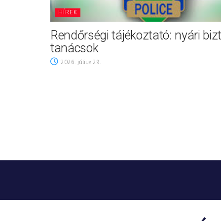
HÍREK
Rendőrségi tájékoztató: nyári biz
tanácsok
2026. július 29.