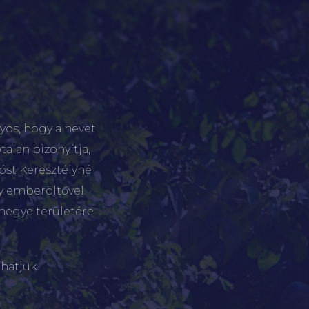
yos, hogy a nevet
talan bizonyítja,
tóst Keresztélyné
gy emberöltővel
megye területére
hatjuk.