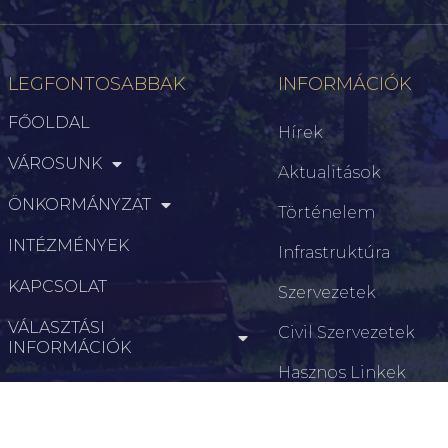
LEGFONTOSABBAK
INFORMÁCIÓK
FŐOLDAL
Hírek
VÁROSUNK
Aktualitások
ÖNKORMÁNYZAT
Történelem
INTÉZMÉNYEK
Infrastruktúra
KAPCSOLAT
Szervezetek
VÁLASZTÁSI
Civil Szervezetek
INFORMÁCIÓK
Hasznos Linkek