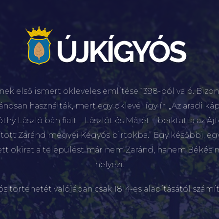
nek első ismert okleveles említése 1398-ból való. Bizon
lánosan használták, mert egy oklevél így ír: „Az aradi káp
hy László bán fiait – Lászlót és Mátét – beiktatta az Aj
sított Zaránd megyei Kégyós birtokba.” Egy későbbi, e
ett okirat a települést már nem Zaránd, hanem Békés 
helyezi.
ós történetét valójában csak 1814-es alapításától számít