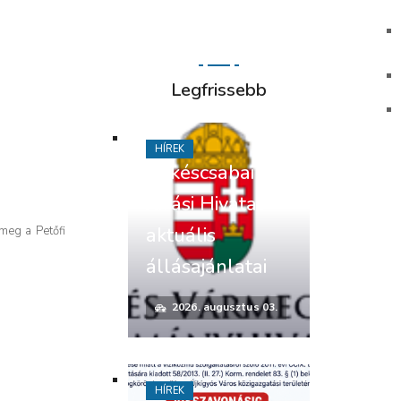
Legfrissebb
HÍREK
Békéscsabai
Járási Hivatal
aktuális
 meg a Petőfi
állásajánlatai
2026. augusztus 03.
HÍREK