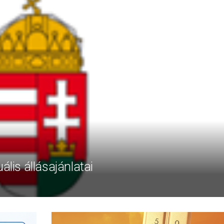
ális állásajánlatai