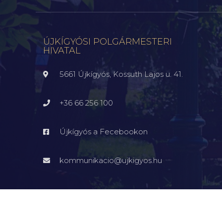
ÚJKÍGYÓSI POLGÁRMESTERI
HIVATAL
5661 Újkígyós, Kossuth Lajos u. 41.
+36 66 256 100
Újkígyós a Fecebookon
kommunikacio@ujkigyos.hu