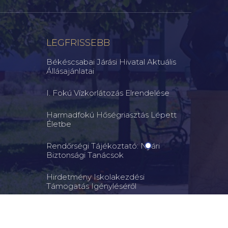
LEGFRISSEBB
Békéscsabai Járási Hivatal Aktuális
Állásajánlatai
I. Fokú Vízkorlátozás Elrendelése
Harmadfokú Hőségriasztás Lépett
Életbe
Rendőrségi Tájékoztató: Nyári
Biztonsági Tanácsok
Hirdetmény Iskolakezdési
Támogatás Igényléséről
Ne Engedje Szabadon Kutyáját! – A
Felelős Állattartás Közös Érdekünk