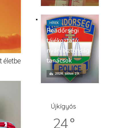
HÍREK
Rendőrségi
tájékoztató:
nyári biztonsági
tanácsok
 életbe
2026. július 29.
Újkígyós
24 °