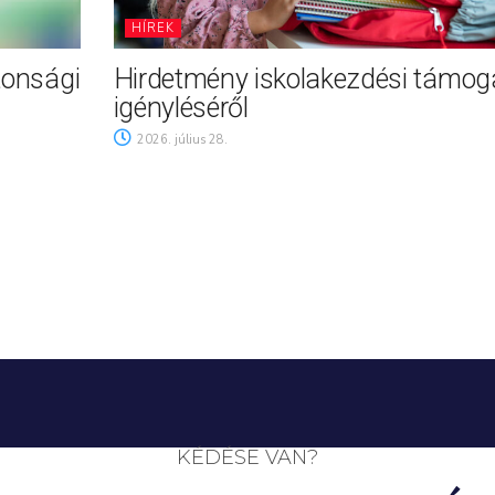
HÍREK
tonsági
Hirdetmény iskolakezdési támog
igényléséről
2026. július 28.
KÉDÉSE VAN?