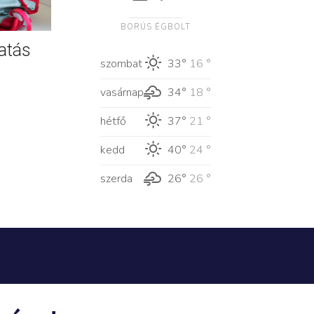
BORÚS ÉGBOLT
atás
szombat
33°
16 °
vasárnap
34°
18 °
hétfő
37°
21 °
kedd
40°
24 °
szerda
26°
26 °