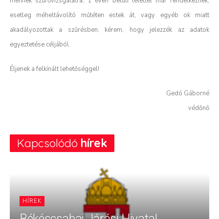
mennek szűrővizsgálatra, 1 éven belüli lelettel már rendelkeznek,
esetleg méheltávolító műtéten estek át, vagy egyéb ok miatt
akadályozottak a szűrésben, kérem, hogy jelezzék az adatok
egyeztetése céljából.
Éljenek a felkínált lehetőséggel!
Gedó Gáborné
védőnő
Kapcsolódó
hírek
HÍREK
Békéscsabai Járási Hivatal