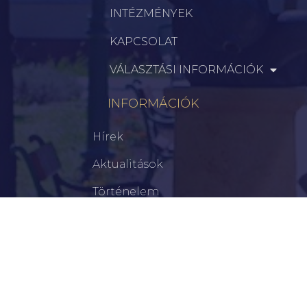
INTÉZMÉNYEK
KAPCSOLAT
VÁLASZTÁSI INFORMÁCIÓK
INFORMÁCIÓK
Hírek
Aktualitások
Történelem
Infrastruktúra
Szervezetek
Civil Szervezetek
Hasznos Linkek