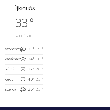
Újkígyós
33 °
TISZTA ÉGBOLT
szombat
33°
19 °
vasárnap
34°
18 °
hétfő
37°
20 °
kedd
40°
23 °
szerda
25°
23 °