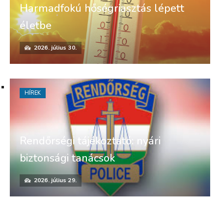
Harmadfokú hőségriasztás lépett
életbe
2026. július 30.
HÍREK
Rendőrségi tájékoztató: nyári
biztonsági tanácsok
2026. július 29.