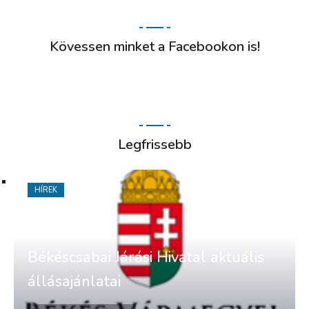
Kövessen minket a Facebookon is!
Legfrissebb
HÍREK
Békéscsabai Járási Hivatal aktuális
állásajánlatai