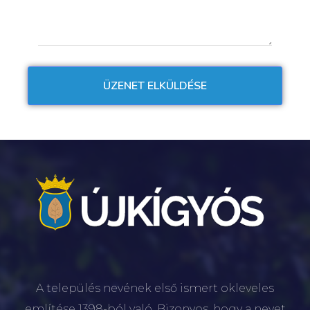
A település nevének első ismert okleveles
említése 1398-ból való. Bizonyos, hogy a nevet