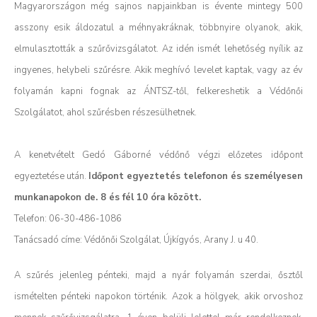
Magyarországon még sajnos napjainkban is évente mintegy 500
asszony esik áldozatul a méhnyakráknak, többnyire olyanok, akik,
elmulasztották a szűrővizsgálatot.
Az idén ismét lehetőség nyílik az
ingyenes, helybeli szűrésre.
Akik meghívó levelet kaptak, vagy az év
folyamán kapni fognak az ÁNTSZ-től, felkereshetik a Védőnői
Szolgálatot, ahol szűrésben részesülhetnek.
A kenetvételt Gedó Gáborné védőnő végzi előzetes időpont
egyeztetése után.
Időpont egyeztetés telefonon és személyesen
munkanapokon de. 8 és fél 10 óra között.
Telefon: 06-30-486-1086
Tanácsadó címe: Védőnői Szolgálat, Újkígyós, Arany J. u 40.
A szűrés jelenleg pénteki, majd a nyár folyamán szerdai, ősztől
ismételten pénteki napokon történik.
Azok a hölgyek, akik orvoshoz