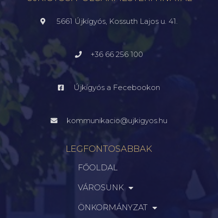
5661 Újkígyós, Kossuth Lajos u. 41.
+36 66 256 100
Újkígyós a Fecebookon
kommunikacio@ujkigyos.hu
LEGFONTOSABBAK
FŐOLDAL
VÁROSUNK
ÖNKORMÁNYZAT