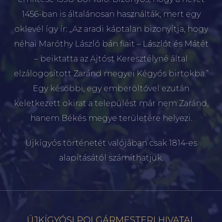
1456-ban is általánosan használták, mert egy
oklevél így ír: „Az aradi káptalan bizonyítja, hogy
néhai Maróthy László bán fiait – Lászlót és Mátét
– beiktatta az Ajtóst Keresztélyné által
elzálogosított Zaránd megyei Kégyós birtokba.”
Egy későbbi, egy emberöltővel ezután
keletkezett okirat a települést már nem Zaránd,
hanem Békés megye területére helyezi.
Újkígyós történetét valójában csak 1814-es
alapításától számíthatjuk.
ÚJKÍGYÓSI POLGÁRMESTERI HIVATAL