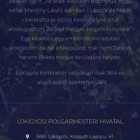
oklevél így ír: „Az aradi káptalan bizonyítja, hogy
néhai Maróthy László bán fiait – Lászlót és Mátét
– beiktatta az Ajtóst Keresztélyné által
elzálogosított Zaránd megyei Kégyós birtokba.”
Egy későbbi, egy emberöltővel ezután
keletkezett okirat a települést már nem Zaránd,
hanem Békés megye területére helyezi.
Újkígyós történetét valójában csak 1814-es
alapításától számíthatjuk.
ÚJKÍGYÓSI POLGÁRMESTERI HIVATAL
5661 Újkígyós, Kossuth Lajos u. 41.