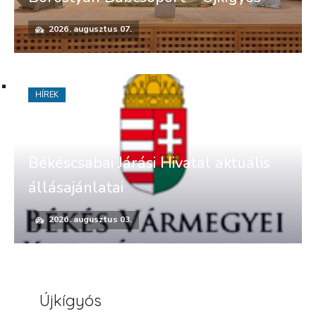
2026. augusztus 07.
HÍREK
Békéscsabai Járási Hivatal aktuális
állásajánlatai
2026. augusztus 03.
Újkígyós