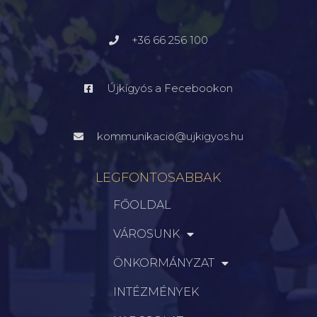
+36 66 256 100
Újkígyós a Fecebookon
kommunikacio@ujkigyos.hu
LEGFONTOSABBAK
FŐOLDAL
VÁROSUNK
ÖNKORMÁNYZAT
INTÉZMÉNYEK