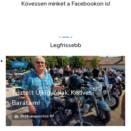
Kövessen minket a Facebookon is!
Legfrissebb
HÍREK
Tisztelt Újkígyósiak, Kedves
Barátaim!
2026. augusztus 07.