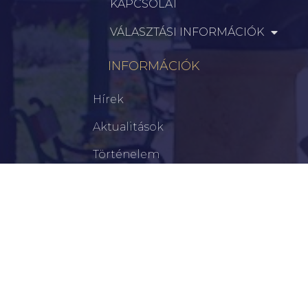
KAPCSOLAT
VÁLASZTÁSI INFORMÁCIÓK
INFORMÁCIÓK
Hírek
Aktualitások
Történelem
Infrastruktúra
Szervezetek
Civil Szervezetek
Hasznos Linkek