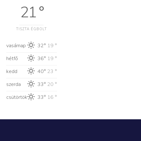
21 °
TISZTA ÉGBOLT
vasárnap
32°
19 °
hétfő
36°
19 °
kedd
40°
23 °
szerda
33°
20 °
csütörtök
33°
16 °