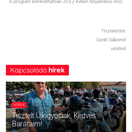
A program előreláthatóan 2012 évben folyamatos lesz.
Tisztelettel:
Gedó Gáborné
védőnő
Kapcsolódó
hírek
HÍREK
Tisztelt Újkígyósiak, Kedves
Barátaim!