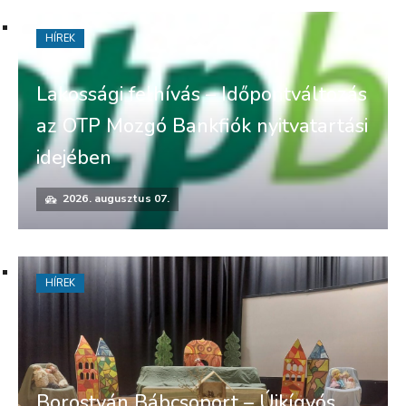
HÍREK
Lakossági felhívás – Időpontváltozás
az OTP Mozgó Bankfiók nyitvatartási
idejében
2026. augusztus 07.
HÍREK
Borostyán Bábcsoport – Újkígyós