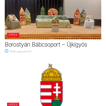
HÍREK
Borostyán Bábcsoport – Újkígyós
2026. augusztus 07.
HÍREK