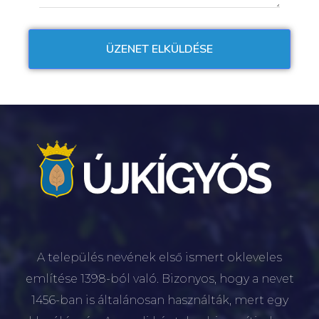
A település nevének első ismert okleveles
említése 1398-ból való. Bizonyos, hogy a nevet
1456-ban is általánosan használták, mert egy