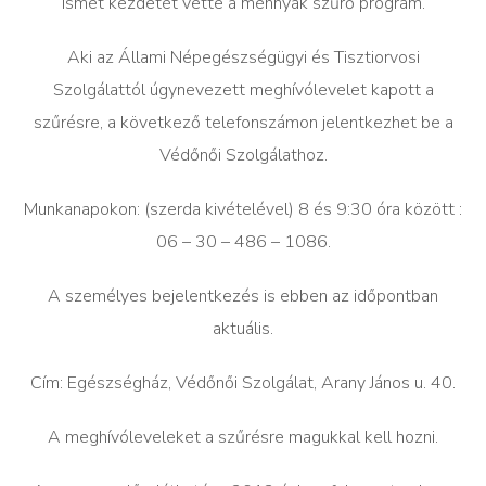
Ismét kezdetét vette a méhnyak szűrő program.
Aki az Állami Népegészségügyi és Tisztiorvosi
Szolgálattól úgynevezett meghívólevelet kapott a
szűrésre, a következő telefonszámon jelentkezhet be a
Védőnői Szolgálathoz.
Munkanapokon: (szerda kivételével) 8 és 9:30 óra között :
06 – 30 – 486 – 1086.
A személyes bejelentkezés is ebben az időpontban
aktuális.
Cím: Egészségház, Védőnői Szolgálat, Arany János u. 40.
A meghívóleveleket a szűrésre magukkal kell hozni.