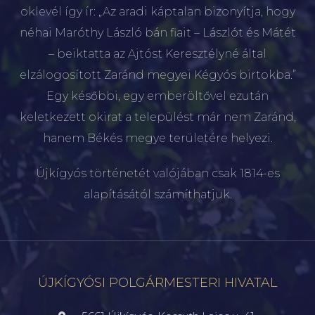
oklevél így ír: „Az aradi káptalan bizonyítja, hogy
néhai Maróthy László bán fiait – Lászlót és Mátét
– beiktatta az Ajtóst Keresztélyné által
elzálogosított Zaránd megyei Kégyós birtokba.”
Egy későbbi, egy emberöltővel ezután
keletkezett okirat a települést már nem Zaránd,
hanem Békés megye területére helyezi.
Újkígyós történetét valójában csak 1814-es
alapításától számíthatjuk.
ÚJKÍGYÓSI POLGÁRMESTERI HIVATAL