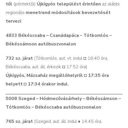
től
(péntektől)
Újkígyós települést érintően
az alábbi
regionális
menetrend módosítások bevezetését
tervezi
:
4833 Békéscsaba – Csanádapáca – Tótkomlós –
Békéssámson autóbuszvonalon
732 sz. járat
(Tótkomlós, aut. vt. indul ◘ 16:40 óra,
Békéscsaba, aut. áll. érkezik ◘ 17:52 óra)
Újkígyós, Mázsaház megállóhelyről ◘ 17:35 óra
helyett ◘ 17:34 órakor indul.
5008 Szeged – Hódmezővásárhely – Békéssámson –
Tótkomlós – Békéscsaba autóbuszvonalon
765 sz. járat
(Szeged, aut. áll. indul ♦ 14:45 óra,