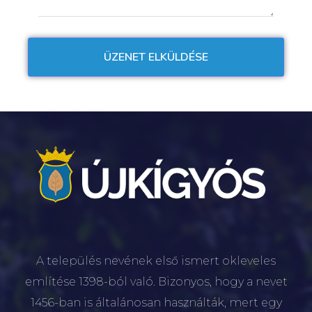
A település nevének első ismert okleveles
említése 1398-ból való. Bizonyos, hogy a nevet
1456-ban is általánosan használták, mert egy