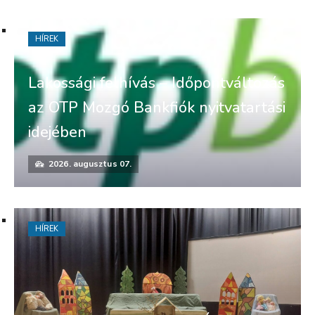
HÍREK
Lakossági felhívás – Időpontváltozás
az OTP Mozgó Bankfiók nyitvatartási
idejében
2026. augusztus 07.
HÍREK