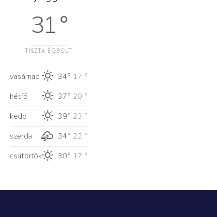
31 °
TISZTA ÉGBOLT
vasárnap
34°
17 °
hétfő
37°
20 °
kedd
39°
23 °
szerda
34°
22 °
csütörtök
30°
17 °