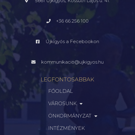
5661 Újkígyós, Kossuth Lajos u. 41.
+36 66 256 100
Újkígyós a Fecebookon
kommunikacio@ujkigyos.hu
LEGFONTOSABBAK
FŐOLDAL
VÁROSUNK
ÖNKORMÁNYZAT
INTÉZMÉNYEK