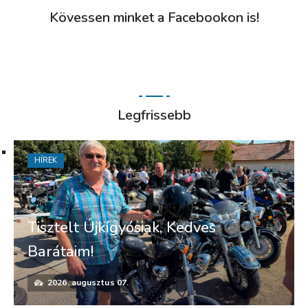
Kövessen minket a Facebookon is!
Legfrissebb
HÍREK
Tisztelt Újkígyósiak, Kedves
Barátaim!
2026. augusztus 07.