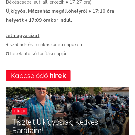
Békéscsaba, aut. áll. érkezik ♦ 17:27 óra)
Újkígyós, Mázsaház megállóhelyről ♦ 17:10 óra
helyett ♦ 17:09 órakor indul.
Jelmagyarázat
:
♦ szabad- és munkaszüneti napokon
◘ hetek utolsó tanítási napján
Kapcsolódó
hírek
HÍREK
Tisztelt Újkígyósiak, Kedves
Barátaim!