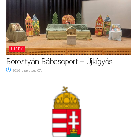
HÍREK
Borostyán Bábcsoport – Újkígyós
2026. augusztus 07.