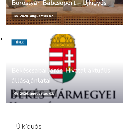
Borostyán Bábcsoport – Újkígyós
2026. augusztus 07.
HÍREK
Békéscsabai Járási Hivatal aktuális
állásajánlatai
2026. augusztus 03.
Újkígyós