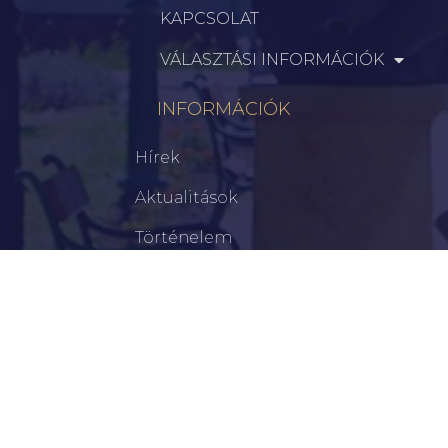
KAPCSOLAT
VÁLASZTÁSI INFORMÁCIÓK
INFORMÁCIÓK
Hírek
Aktualitások
Történelem
Infrastruktúra
Szervezetek
Civil Szervezetek
Hasznos Linkek