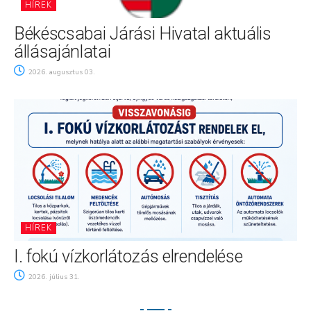
HÍREK
Békéscsabai Járási Hivatal aktuális
állásajánlatai
2026. augusztus 03.
HÍREK
I. fokú vízkorlátozás elrendelése
2026. július 31.