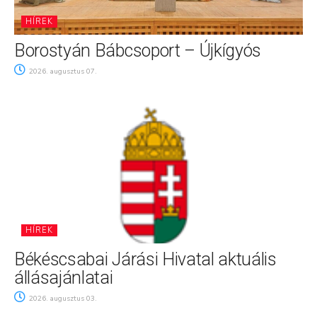
HÍREK
Borostyán Bábcsoport – Újkígyós
2026. augusztus 07.
HÍREK
Békéscsabai Járási Hivatal aktuális
állásajánlatai
2026. augusztus 03.