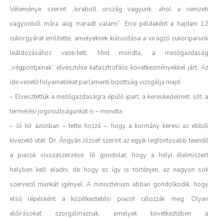
Véleménye szerint „kirabolt ország vagyunk, ahol a nemzeti
vagyonból mára alig maradt valami”. Erre példaként a hajdani 12
cukorgyárat említette, amelyeknek kiárusítása a virágzó cukoriparunk
leáldozásához veze-tett. Mint mondta, a mezőgazdaság
„végpontjainak” elvesztése katasztrofális következményekkel járt. Az
ide vezető folyamatokat parlamenti bizottság vizsgálja majd.
– Elvesztettük a mezőgazdaságra épülő ipart, a kereskedelmet, sőt, a
termelési jogosultságunkat is – mondta.
– Jó hír azonban – tette hozzá –, hogy a kormány keresi az ebből
kivezető utat.
Dr. Ángyán József szerint az egyik legfontosabb teendő
a piacok visszaszerzése. Jó gondolat, hogy a helyi élelmiszert
helyben kell eladni, de hogy ez így is történjen, az nagyon sok
szervező munkát igényel. A minisztérium abban gondolkodik, hogy
első lépésként a közétkeztetési piacot célozzák meg. Olyan
előírásokat szorgalmaznak, amelyek következtében a