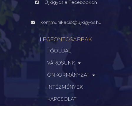
Újkígyós a Fecebookon
kommunikacio@ujkigyos.hu
LEGFONTOSABBAK
FŐOLDAL
VÁROSUNK
ÖNKORMÁNYZAT
INTÉZMÉNYEK
KAPCSOLAT
VÁLASZTÁSI INFORMÁCIÓK
INFORMÁCIÓK