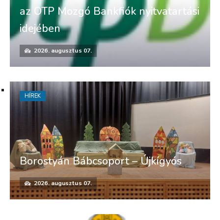
az OTP Mozgó Bankfiók nyitvatartási
idejében
2026. augusztus 07.
HÍREK
Borostyán Bábcsoport – Újkígyós
2026. augusztus 07.