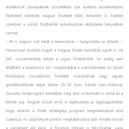
érdekkörök (amelyeknek összetétele sok esetben követhetetlen)
fillérekért bérelnek magyar földeket több évtizedre is. Ezekkel
szemben a valódi földbérlők nyilvánvalóan előnytelen helyzetben
vannak.
– Itt is nagyon sok tehát a tennivalónk – hangoztatta az előadó. –
Hamarosan tisztázni fogjuk a magyar földet használók ügyét is. Ha
kell, visszamenőleg kérjük a jogos földbérletet, ha pedig nem
átlátható a tulajdonosi kör, megtámadjuk a szerződéseket. Az állami
földalapba visszakerülő földeket családoknak vagy egyéni
gazdálkodóknak adjuk bérbe 25-30 éves bérleti szer-ződéssel.
Szociális földprogram keretében még akár örökölhető is lenne ez a
bérleti jog.
Ángyán József arról is tájékoztatta az egybegyűlteket,
hogy lezárult a Vidék stratégiája program megvitatásának első
szakasza. Az alapirányok pontos meghatározása után mindez ősszel
a parlament elé kerül.
A fórumon többen is felszólaltak, vagy