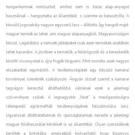
hungarikumnak minősülhet, amihez nem is hazai alap-anyagot
használnak – hangoztatta az államtitkár, s szerinte ez katasztrófa. A
készülő jogszabály nagyon egyszerű lesz – állította. Így hangzik majd:
magyar termék az lehet, ami magyar alapanyagból, Magyarországon
készül. Legalábbis a nemzeti jelképeket csak ezen termékek esetében
lehet használni.
A jövőben a termelők, a feldolgozók és a kereskedők
közötti viszonyokat is újra fogják tárgyalni. Mint mondta, ezek nagyon
elszakadtak egymástól. A tevékenységüket egy készülő kamarai
törvénnyel szeretnék szabályozni. Ángyán József szerint a kamarai
tagságon keresztül átláthatóbbá válnának ezek a jelenlegi
szövevényes szálak. A legnagyobb „falat” a mezőgazdaságra
rátelepedő agrármaffiák tevékenységének felszámolása lesz.
Ugyancsak átláthatatlannak és igazságtalannak nevezte a jelenlegi
magyar földhasználat kérdését is az államtitkár. Olyan szerződések
kerültek a birtokába, amelyekből kiolvasható, hogy bizonyos