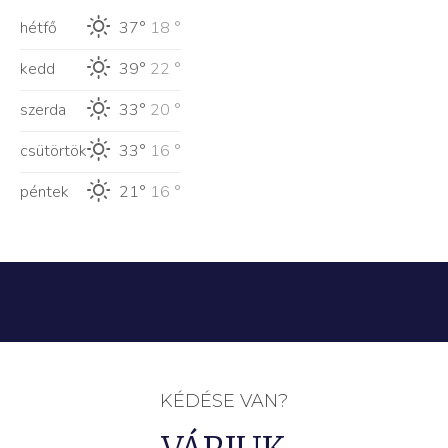
hétfő
37°
18 °
kedd
39°
22 °
szerda
33°
20 °
csütörtök
33°
16 °
péntek
21°
16 °
KÉDÉSE VAN?