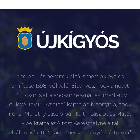
A település nevének első ismert okleveles
említése 1398-ból való. Bizonyos, hogy a nevet
1456-ban is általánosan használták, mert egy
oklevél így ír: „Az aradi káptalan bizonyítja, hogy
néhai Maróthy László bán fiait – Lászlót és Mátét
– beiktatta az Ajtóst Keresztélyné által
elzálogosított Zaránd megyei Kégyós birtokba.”