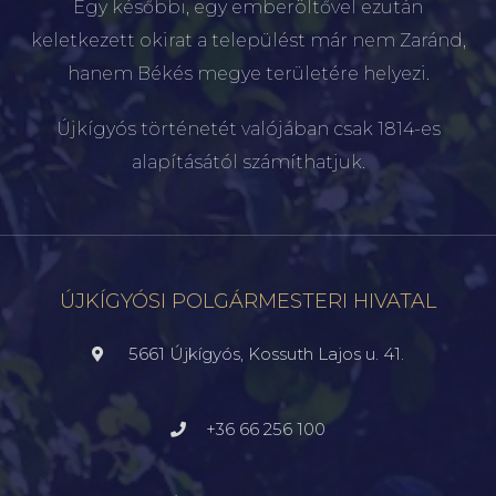
Egy későbbi, egy emberöltővel ezután
keletkezett okirat a települést már nem Zaránd,
hanem Békés megye területére helyezi.
Újkígyós történetét valójában csak 1814-es
alapításától számíthatjuk.
ÚJKÍGYÓSI POLGÁRMESTERI HIVATAL
5661 Újkígyós, Kossuth Lajos u. 41.
+36 66 256 100