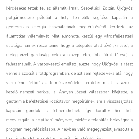
kérdéseket tettek fel az államtitkárnak. Szebellédi Zoltán, Újkígyós
polgármestere például a helyi termelők segítése kapcsán a
geotermikus energia használatának megtérüléséről kérdezte az
államtitkár véleményét. Mint elmondta, készül egy városfejlesztési
stratégia, ennek része lenne, hogy a település alatt lévő „kincset”, a
meleg vizet gazdasági célokra (középületek, fóliasátrak fűtése) is
felhasználnák. A városvezető emellett jelezte, hogy Újkígyós is részt
venne a szociális földprogramban, de azt sem rejtette véka alá, hogy
van némi súrlódás a természetvédelmi területek miatt az azokat
kezelő nemzeti parkkal is. Ángyán József válaszában kifejtette, a
geotermia befektetései középtávon megtérülnek, ám a visszasajtolás
kapcsán gondok is felmerülhetnek, így körültekintően kell
megvizsgálni a helyi körülményeket, mielőtt a település belevágna a
program megvalósításába. A helyben való megegyezést javasolta a
természetvédelmi területek használatának kérdésében is.