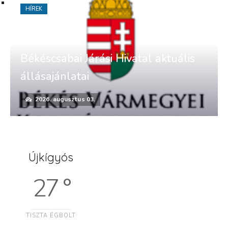
HÍREK
Békéscsabai Járási Hivatal aktuális
állásajánlatai
2026. augusztus 03.
Újkígyós
27 °
TISZTA ÉGBOLT