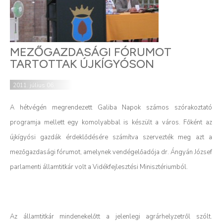
MEZŐGAZDASÁGI FÓRUMOT
TARTOTTAK ÚJKÍGYÓSON
2011. július 06.
A hétvégén megrendezett Galiba Napok számos szórakoztató
programja mellett egy komolyabbal is készült a város. Főként az
újkígyósi gazdák érdeklődésére számítva szervezték meg azt a
mezőgazdasági fórumot, amelynek vendégelőadója dr. Ángyán József
parlamenti államtitkár volt a Vidékfejlesztési Minisztériumból.
Az államtitkár mindenekelőtt a jelenlegi agrárhelyzetről szólt.