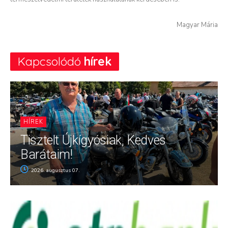
Magyar Mária
Kapcsolódó
hírek
HÍREK
Tisztelt Újkígyósiak, Kedves
Barátaim!
2026. augusztus 07.