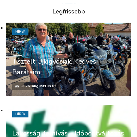
Legfrissebb
HÍREK
Tisztelt Újkígyósiak, Kedves
Barátaim!
2026. augusztus 07.
HÍREK
Lakossági felhívás – Időpontváltozás