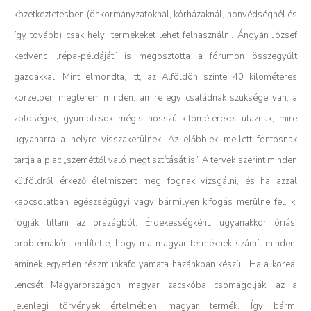
közétkeztetésben (önkormányzatoknál, kórházaknál, honvédségnél és
így tovább) csak helyi termékeket lehet felhasználni.
Ángyán József
kedvenc „répa-példáját” is megosztotta a fórumon összegyűlt
gazdákkal. Mint elmondta, itt, az Alföldön szinte 40 kilométeres
körzetben megterem minden, amire egy családnak szüksége van, a
zöldségek, gyümölcsök mégis hosszú kilométereket utaznak, mire
ugyanarra a helyre visszakerülnek.
Az előbbiek mellett fontosnak
tartja a piac „szeméttől való megtisztítását is”. A tervek szerint minden
külföldről érkező élelmiszert meg fognak vizsgálni, és ha azzal
kapcsolatban egészségügyi vagy bármilyen kifogás merülne fel, ki
fogják tiltani az országból.
Érdekességként, ugyanakkor óriási
problémaként említette, hogy ma magyar terméknek számít minden,
aminek egyetlen részmunkafolyamata hazánkban készül.
Ha a koreai
lencsét Magyarországon magyar zacskóba csomagolják, az a
jelenlegi törvények értelmében magyar termék. Így bármi