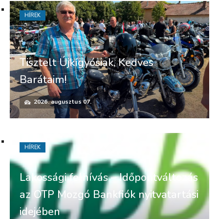
HÍREK
Tisztelt Újkígyósiak, Kedves
Barátaim!
2026. augusztus 07.
HÍREK
Lakossági felhívás – Időpontváltozás
az OTP Mozgó Bankfiók nyitvatartási
idejében