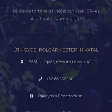
Újkígyós történetét valójában csak 1814-es
alapításától számíthatjuk.
ÚJKÍGYÓSI POLGÁRMESTERI HIVATAL
5661 Újkígyós, Kossuth Lajos u. 41.
+36 66 256 100
Újkígyós a Fecebookon