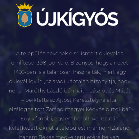
A település nevének első ismert okleveles
említése 1398-ból való. Bizonyos, hogy a nevet
1456-ban is általánosan használták, mert egy
oklevél így ír: „Az aradi káptalan bizonyítja, hogy
néhai Maróthy László bán fiait – Lászlót és Mátét
– beiktatta az Ajtóst Keresztélyné által
elzálogosított Zaránd megyei Kégyós birtokba.”
Egy későbbi, egy emberöltővel ezután
keletkezett okirat a települést már nem Zaránd,
hanem Békés megye területére helyezi.