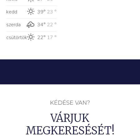
kedd
39°
23 °
szerda
34°
22 °
csütörtök
22°
17 °
KÉDÉSE VAN?
VÁRJUK
MEGKERESÉSÉT!