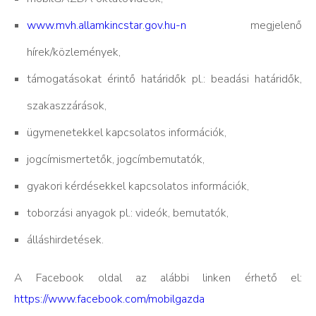
www.mvh.allamkincstar.gov.hu-n
megjelenő
hírek/közlemények,
támogatásokat érintő határidők pl.: beadási határidők,
szakaszzárások,
ügymenetekkel kapcsolatos információk,
jogcímismertetők, jogcímbemutatók,
gyakori kérdésekkel kapcsolatos információk,
toborzási anyagok pl.: videók, bemutatók,
álláshirdetések.
A Facebook oldal az alábbi linken érhető el:
https://www.facebook.com/mobilgazda