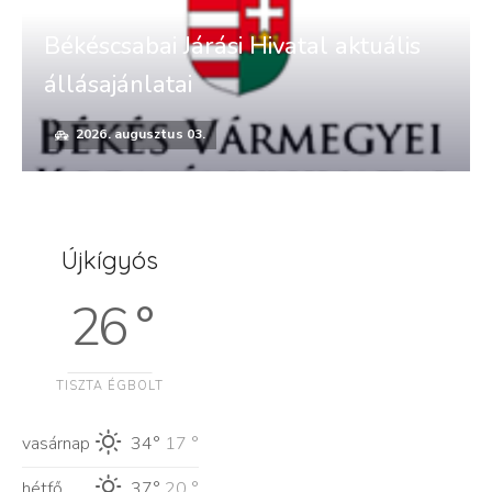
Békéscsabai Járási Hivatal aktuális
állásajánlatai
2026. augusztus 03.
Újkígyós
26 °
TISZTA ÉGBOLT
vasárnap
34°
17 °
hétfő
37°
20 °