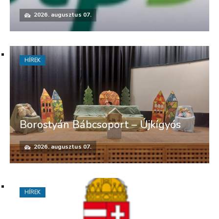
2026. augusztus 07.
HÍREK
Borostyán Bábcsoport – Újkígyós
2026. augusztus 07.
HÍREK