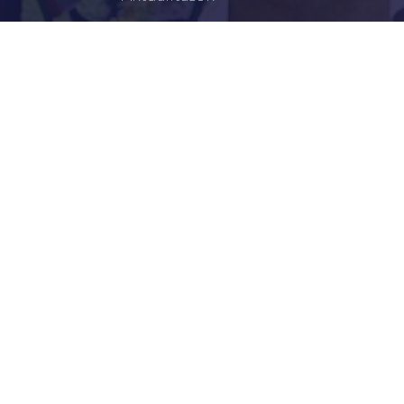
Történelem
Infrastruktúra
Szervezetek
Civil Szervezetek
Hasznos Linkek
LEGFRISSEBB
Tisztelt Újkígyósiak, Kedves Barátaim!
Lakossági Felhívás – Időpontváltozás Az OTP
Mozgó Bankfiók Nyitvatartási Idejében
Borostyán Bábcsoport – Újkígyós