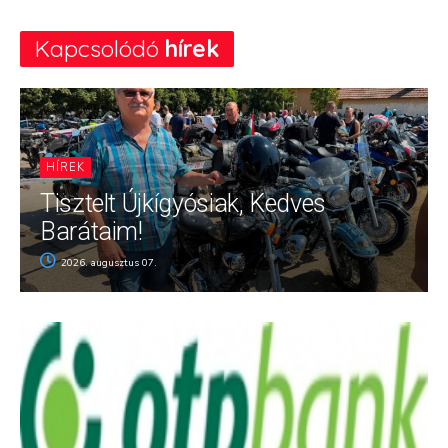
Kapcsolódó
hírek
HÍREK
Tisztelt Újkígyósiak, Kedves
Barátaim!
2026. augusztus 07.