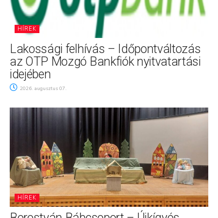
HÍREK
Lakossági felhívás – Időpontváltozás
az OTP Mozgó Bankfiók nyitvatartási
idejében
2026. augusztus 07.
HÍREK
Borostyán Bábcsoport – Újkígyós