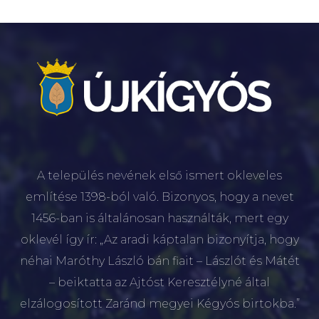
A település nevének első ismert okleveles
említése 1398-ból való. Bizonyos, hogy a nevet
1456-ban is általánosan használták, mert egy
oklevél így ír: „Az aradi káptalan bizonyítja, hogy
néhai Maróthy László bán fiait – Lászlót és Mátét
– beiktatta az Ajtóst Keresztélyné által
elzálogosított Zaránd megyei Kégyós birtokba.”