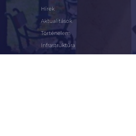
Hírek
Aktualitások
Történelem
Infrastruktúra
Szervezetek
Civil Szervezetek
Hasznos Linkek
LEGFRISSEBB
Békéscsabai Járási Hivatal Aktuális Állásajánlatai
I. Fokú Vízkorlátozás Elrendelése