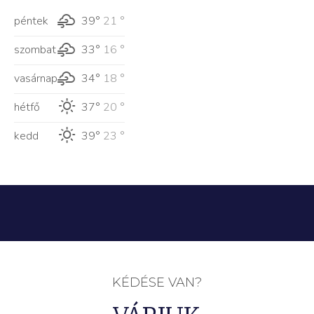
péntek
39°
21 °
szombat
33°
16 °
vasárnap
34°
18 °
hétfő
37°
20 °
kedd
39°
23 °
KÉDÉSE VAN?