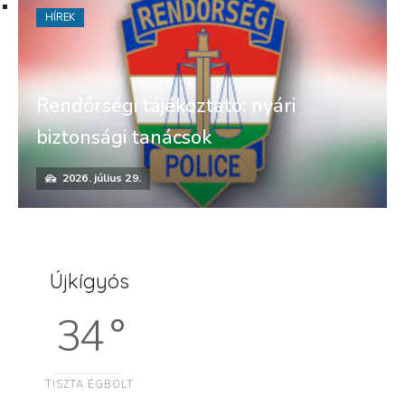
HÍREK
Rendőrségi tájékoztató: nyári
biztonsági tanácsok
2026. július 29.
Újkígyós
34 °
TISZTA ÉGBOLT