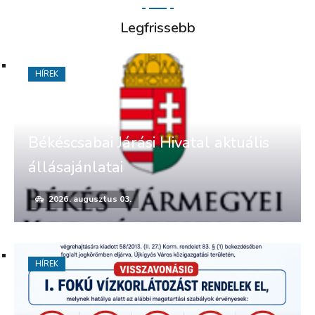
Legfrissebb
HÍREK
Békéscsabai Járási Hivatal aktuális
állásajánlatai
2026. augusztus 03.
HÍREK