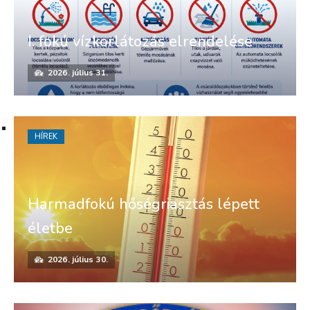
I. fokú vízkorlátozás elrendelése
2026. július 31.
HÍREK
Harmadfokú hőségriasztás lépett
életbe
2026. július 30.