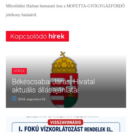
Művelődési Házban bemutató lesz a MOFETTA-GYÓGYGÁZFÜRDŐ
jótékony hatásáról.
Kapcsolódó
hírek
HÍREK
Békéscsabai Járási Hivatal
aktuális állásajánlatai
2026. augusztus 03.