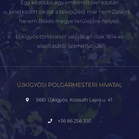
Egy későbbi, egy emberöltővel ezután
keletkezett okirat a települést már nem Zaránd,
hanem Békés megye területére helyezi.
Újkígyós történetét valójában csak 1814-es
alapításától számíthatjuk.
ÚJKÍGYÓSI POLGÁRMESTERI HIVATAL
5661 Újkígyós, Kossuth Lajos u. 41.
+36 66 256 100