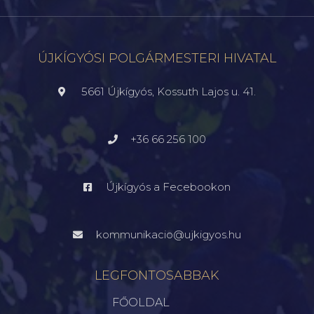
ÚJKÍGYÓSI POLGÁRMESTERI HIVATAL
5661 Újkígyós, Kossuth Lajos u. 41.
+36 66 256 100
Újkígyós a Fecebookon
kommunikacio@ujkigyos.hu
LEGFONTOSABBAK
FŐOLDAL