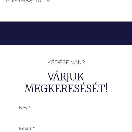
csütörtök
18°
16 °
KÉDÉSE VAN?
VÁRJUK
MEGKERESÉSÉT!