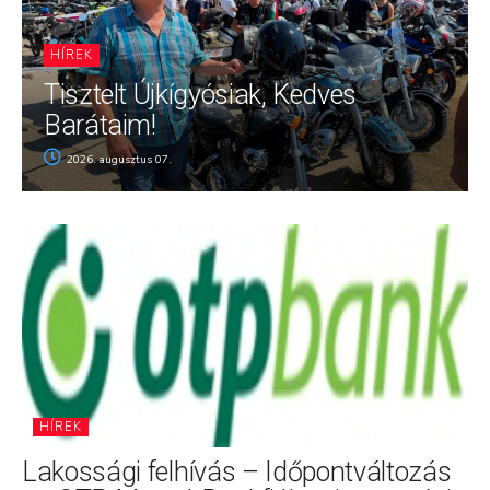
HÍREK
Tisztelt Újkígyósiak, Kedves
Barátaim!
2026. augusztus 07.
HÍREK
Lakossági felhívás – Időpontváltozás