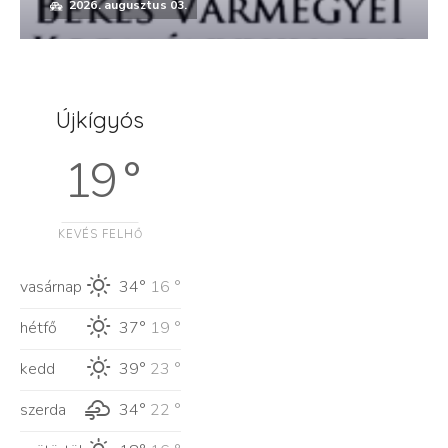
2026. augusztus 03.
Újkígyós
19 °
KEVÉS FELHŐ
vasárnap
34°
16 °
hétfő
37°
19 °
kedd
39°
23 °
szerda
34°
22 °