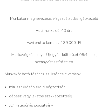
Munkakör megnevezése: vízgazdálkodási gépkezelő
Heti munkaidő: 40 óra
Havi bruttó kereset: 139.000,-Ft
Munkavégzés helye: Újkígyós, külterület 05/4 hrsz.,
szennyvíztisztító telep
Munkakör betöltéséhez szükséges elvárások:
min. szakközépiskolai végzettség
gépész vagy lakatos szakképzettség
„C” kategóriás jogosítvány