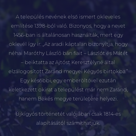
A település nevének első ismert okleveles
említése 1398-ból való. Bizonyos, hogy a nevet
1456-ban is általánosan használták, mert egy
oklevél így ír: „Az aradi káptalan bizonyítja, hogy
néhai Maróthy László bán fiait – Lászlót és Mátét
– beiktatta az Ajtóst Keresztélyné által
elzálogosított Zaránd megyei Kégyós birtokba.”
Egy későbbi, egy emberöltővel ezután
keletkezett okirat a települést már nem Zaránd,
hanem Békés megye területére helyezi.
Újkígyós történetét valójában csak 1814-es
alapításától számíthatjuk.