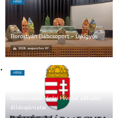
HÍREK
Borostyán Bábcsoport – Újkígyós
2026. augusztus 07.
HÍREK
Békéscsabai Járási Hivatal aktuális
állásajánlatai