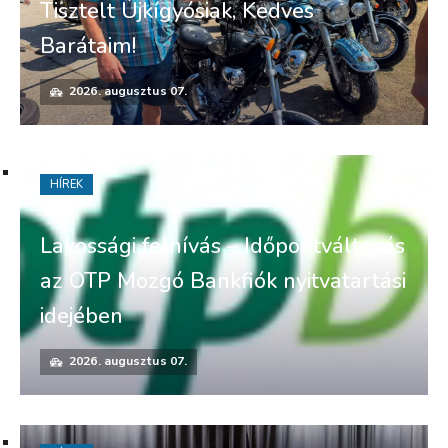
Tisztelt Újkígyósiak, Kedves
Barátaim!
2026. augusztus 07.
HÍREK
Lakossági felhívás – Időpontváltozás
az OTP Mozgó Bankfiók nyitvatartási
idejében
2026. augusztus 07.