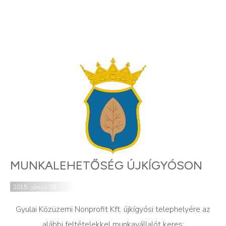
MUNKALEHETŐSÉG ÚJKÍGYÓSON
2015. június 08.
Gyulai Közüzemi Nonprofit Kft. újkígyósi telephelyére az
alábbi feltételekkel munkavállalót keres: