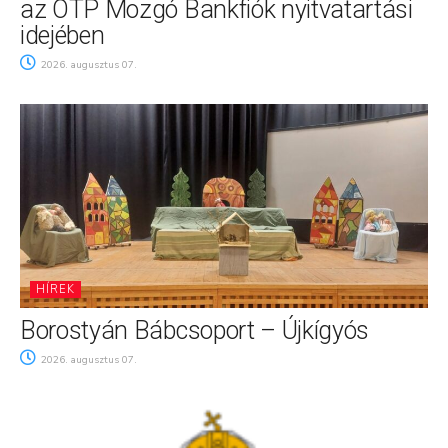
az OTP Mozgó Bankfiók nyitvatartási
idejében
2026. augusztus 07.
HÍREK
Borostyán Bábcsoport – Újkígyós
2026. augusztus 07.