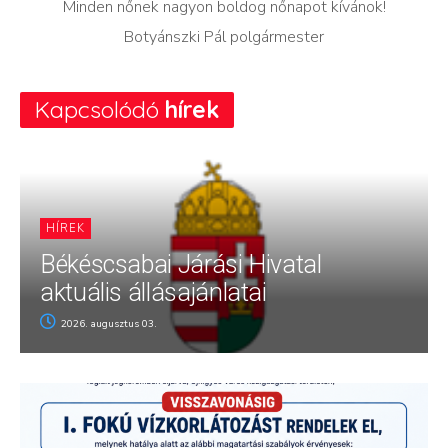
Minden nőnek nagyon boldog nőnapot kívánok!
Botyánszki Pál polgármester
Kapcsolódó
hírek
HÍREK
Békéscsabai Járási Hivatal
aktuális állásajánlatai
2026. augusztus 03.