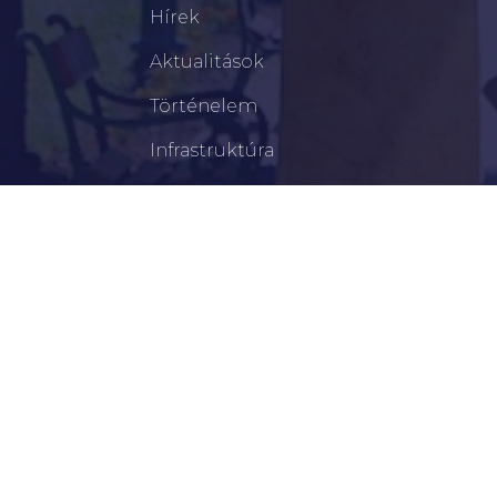
Hírek
Aktualitások
Történelem
Infrastruktúra
Szervezetek
Civil Szervezetek
Hasznos Linkek
LEGFRISSEBB
Békéscsabai Járási Hivatal Aktuális Állásajánlatai
I. Fokú Vízkorlátozás Elrendelése