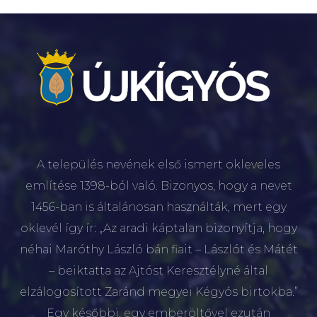
A település nevének első ismert okleveles
említése 1398-ból való. Bizonyos, hogy a nevet
1456-ban is általánosan használták, mert egy
oklevél így ír: „Az aradi káptalan bizonyítja, hogy
néhai Maróthy László bán fiait – Lászlót és Mátét
– beiktatta az Ajtóst Keresztélyné által
elzálogosított Zaránd megyei Kégyós birtokba.”
Egy későbbi, egy emberöltővel ezután