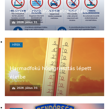
I. fokú vízkorlátozás elrendelése
2026. július 31.
HÍREK
Harmadfokú hőségriasztás lépett
életbe
2026. július 30.