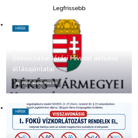
Legfrissebb
HÍREK
Békéscsabai Járási Hivatal aktuális
állásajánlatai
2026. augusztus 03.
HÍREK