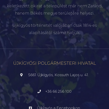
keletkezett okirat a települést már nem Zaránd,
hanem Békés megye területére helyezi.
Újkígyós történetét valójában csak 1814-es
alapításától számíthatjuk.
ÚJKÍGYÓSI POLGÁRMESTERI HIVATAL
5661 Újkígyós, Kossuth Lajos u. 41.
+36 66 256 100
Újkígyós a Fecebookon