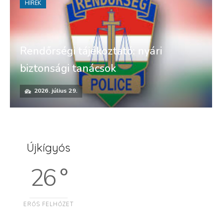
HÍREK
Rendőrségi tájékoztató: nyári
biztonsági tanácsok
2026. július 29.
Újkígyós
26 °
ERŐS FELHŐZET