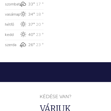
szombat
33°
17 °
vasárnap
34°
18 °
hétfő
37°
20 °
kedd
40°
23 °
szerda
26°
23 °
KÉDÉSE VAN?
VÁRJUK