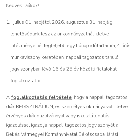
Kedves Diákok!
július 01. napjától 2026. augusztus 31. napjáig
lehetőségünk lesz az önkormányzatnál, illetve
intézményeinél legfeljebb egy hónap időtartamra, 4 órás
munkaviszony keretében, nappali tagozatos tanulói
jogviszonyban lévő 16 és 25 év közötti fiatalokat
foglalkoztatni.
A
foglalkoztatás feltétele
, hogy a nappali tagozatos
diák REGISZTRÁLJON, és személyes okmányaival, illetve
érvényes diákigazolvánnyal vagy iskolalátogatási
igazolással igazolja nappali tagozatos jogviszonyát a
Békés Vármegyei Kormányhivatal Békéscsabai Járási