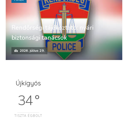
Rendőrségi tájékoztató: nyári
biztonsági tanácsok
2026. július 29.
Újkígyós
34 °
TISZTA ÉGBOLT