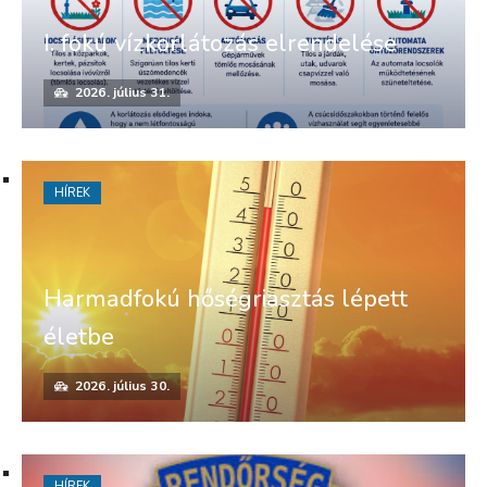
I. fokú vízkorlátozás elrendelése
2026. július 31.
HÍREK
Harmadfokú hőségriasztás lépett
életbe
2026. július 30.
HÍREK