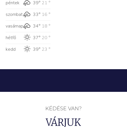
péntek
39°
21 °
szombat
33°
16 °
vasárnap
34°
18 °
hétfő
37°
20 °
kedd
39°
23 °
KÉDÉSE VAN?
VÁRJUK