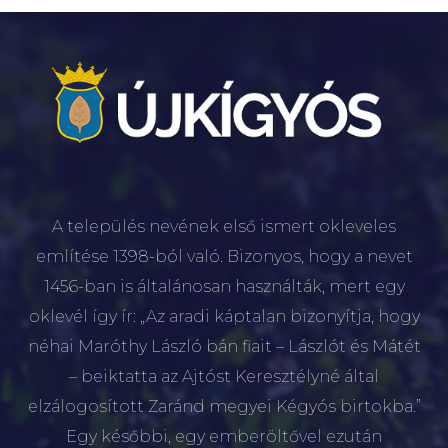
A település nevének első ismert okleveles
említése 1398-ból való. Bizonyos, hogy a nevet
1456-ban is általánosan használták, mert egy
oklevél így ír: „Az aradi káptalan bizonyítja, hogy
néhai Maróthy László bán fiait – Lászlót és Mátét
– beiktatta az Ajtóst Keresztélyné által
elzálogosított Zaránd megyei Kégyós birtokba.”
Egy későbbi, egy emberöltővel ezután