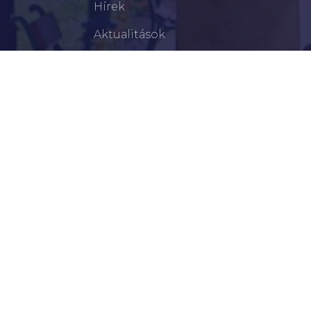
Hírek
Aktualitások
Történelem
Infrastruktúra
Szervezetek
Civil Szervezetek
Hasznos Linkek
LEGFRISSEBB
Békéscsabai Járási Hivatal Aktuális Állásajánlatai
I. Fokú Vízkorlátozás Elrendelése