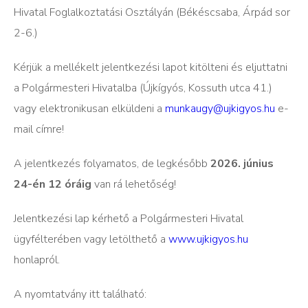
Hivatal Foglalkoztatási Osztályán (Békéscsaba, Árpád sor
2-6.)
Kérjük a mellékelt jelentkezési lapot kitölteni és eljuttatni
a Polgármesteri Hivatalba (Újkígyós, Kossuth utca 41.)
vagy elektronikusan elküldeni a
munkaugy@ujkigyos.hu
e-
mail címre!
A jelentkezés folyamatos, de legkésőbb
2026. június
24-én 12 óráig
van rá lehetőség!
Jelentkezési lap kérhető a Polgármesteri Hivatal
ügyfélterében vagy letölthető a
www.ujkigyos.hu
honlapról.
A nyomtatvány itt található: