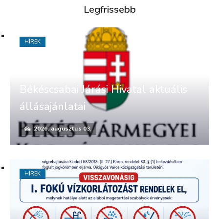
Legfrissebb
HÍREK
Békéscsabai Járási Hivatal aktuális
állásajánlatai
2026. augusztus 03.
HÍREK