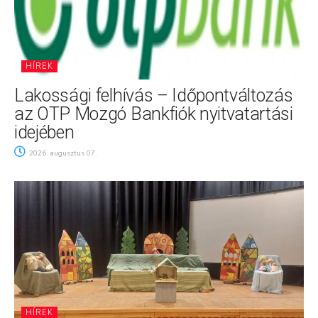
HÍREK
Lakossági felhívás – Időpontváltozás
az OTP Mozgó Bankfiók nyitvatartási
idejében
2026. augusztus 07.
HÍREK