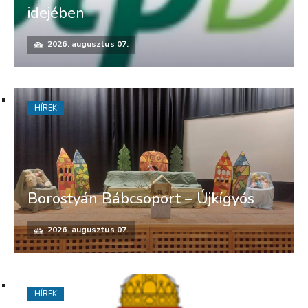
idejében
2026. augusztus 07.
HÍREK
Borostyán Bábcsoport – Újkígyós
2026. augusztus 07.
HÍREK