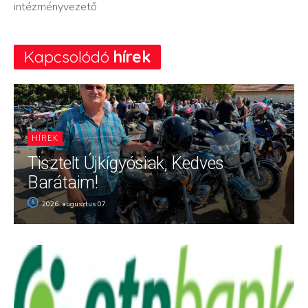
intézményvezető
Kapcsolódó
hírek
HÍREK
Tisztelt Újkígyósiak, Kedves
Barátaim!
2026. augusztus 07.