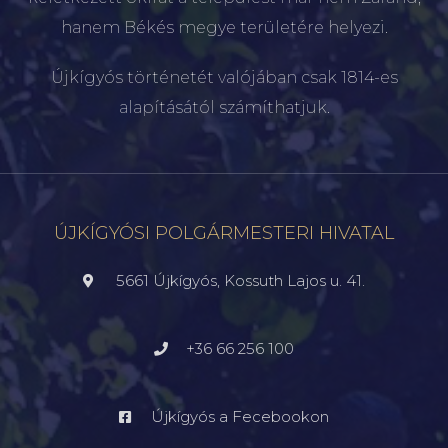
hanem Békés megye területére helyezi.
Újkígyós történetét valójában csak 1814-es
alapításától számíthatjuk.
ÚJKÍGYÓSI POLGÁRMESTERI HIVATAL
5661 Újkígyós, Kossuth Lajos u. 41.
+36 66 256 100
Újkígyós a Fecebookon