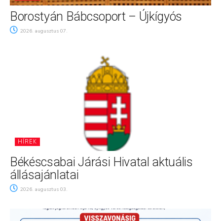
Borostyán Bábcsoport – Újkígyós
2026. augusztus 07.
HÍREK
Békéscsabai Járási Hivatal aktuális
állásajánlatai
2026. augusztus 03.