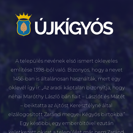
A település nevének első ismert okleveles
említése 1398-ból való. Bizonyos, hogy a nevet
1456-ban is általánosan használták, mert egy
oklevél így ír: „Az aradi káptalan bizonyítja, hogy
néhai Maróthy László bán fiait – Lászlót és Mátét
– beiktatta az Ajtóst Keresztélyné által
elzálogosított Zaránd megyei Kégyós birtokba.”
Egy későbbi, egy emberöltővel ezután
keletkezett okirat a települést már nem Zaránd,