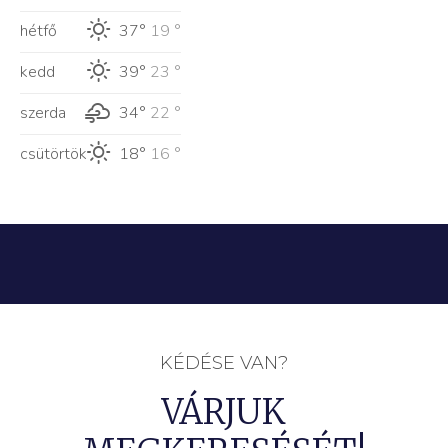
hétfő
37°
19 °
kedd
39°
23 °
szerda
34°
22 °
csütörtök
18°
16 °
KÉDÉSE VAN?
VÁRJUK