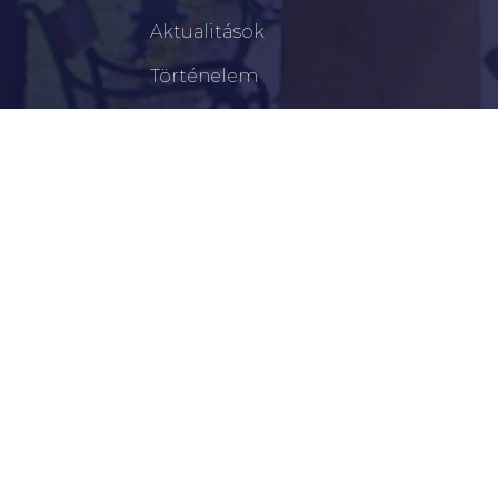
Aktualitások
Történelem
Infrastruktúra
Szervezetek
Civil Szervezetek
Hasznos Linkek
LEGFRISSEBB
Tisztelt Újkígyósiak, Kedves Barátaim!
Lakossági Felhívás – Időpontváltozás Az OTP
Mozgó Bankfiók Nyitvatartási Idejében