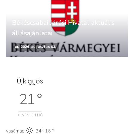
Békéscsabai Járási Hivatal aktuális
állásajánlatai
2026. augusztus 03.
Újkígyós
21 °
KEVÉS FELHŐ
vasárnap
34°
16 °