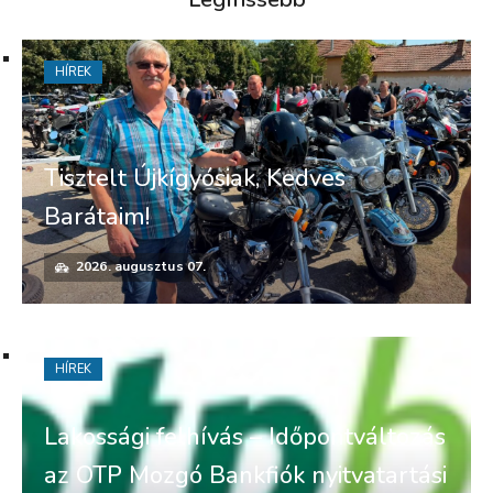
HÍREK
Tisztelt Újkígyósiak, Kedves
Barátaim!
2026. augusztus 07.
HÍREK
Lakossági felhívás – Időpontváltozás
az OTP Mozgó Bankfiók nyitvatartási