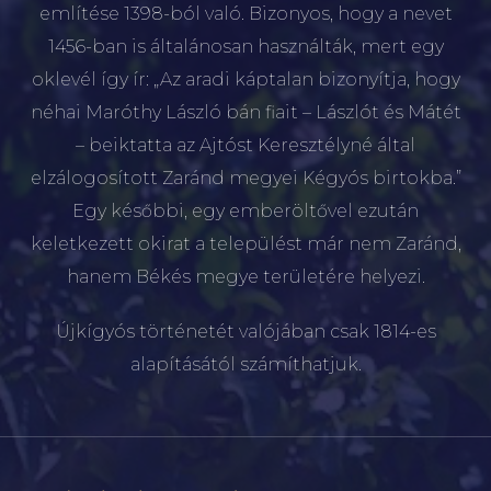
említése 1398-ból való. Bizonyos, hogy a nevet
1456-ban is általánosan használták, mert egy
oklevél így ír: „Az aradi káptalan bizonyítja, hogy
néhai Maróthy László bán fiait – Lászlót és Mátét
– beiktatta az Ajtóst Keresztélyné által
elzálogosított Zaránd megyei Kégyós birtokba.”
Egy későbbi, egy emberöltővel ezután
keletkezett okirat a települést már nem Zaránd,
hanem Békés megye területére helyezi.
Újkígyós történetét valójában csak 1814-es
alapításától számíthatjuk.