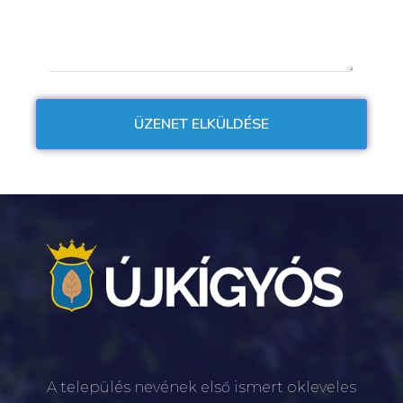
A település nevének első ismert okleveles