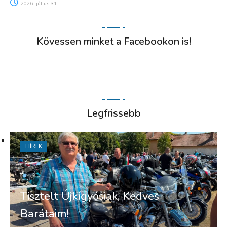
2026. július 31.
Kövessen minket a Facebookon is!
Legfrissebb
HÍREK
Tisztelt Újkígyósiak, Kedves
Barátaim!