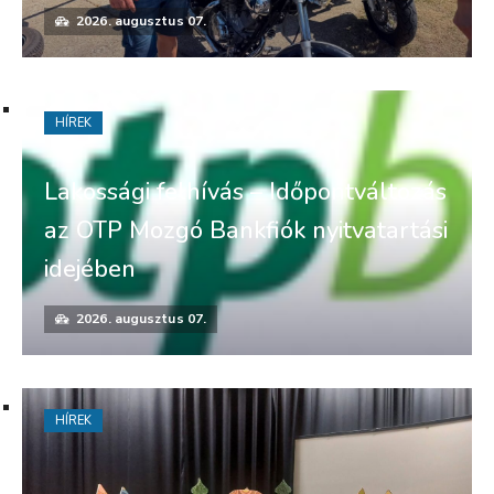
2026. augusztus 07.
HÍREK
Lakossági felhívás – Időpontváltozás
az OTP Mozgó Bankfiók nyitvatartási
idejében
2026. augusztus 07.
HÍREK