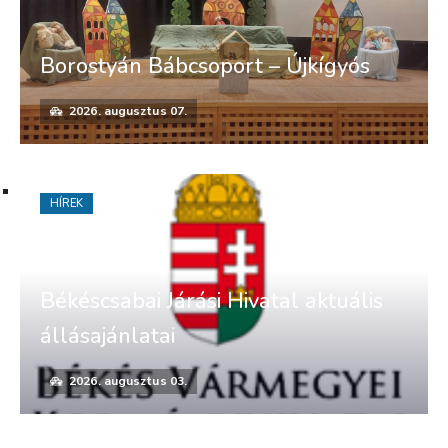
Borostyán Bábcsoport – Újkígyós
2026. augusztus 07.
HÍREK
Békéscsabai Járási Hivatal aktuális
állásajánlatai
2026. augusztus 03.