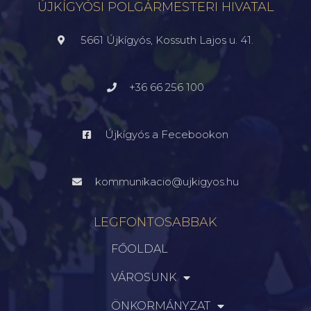
ÚJKÍGYÓSI POLGÁRMESTERI HIVATAL
5661 Újkígyós, Kossuth Lajos u. 41.
+36 66 256 100
Újkígyós a Fecebookon
kommunikacio@ujkigyos.hu
LEGFONTOSABBAK
FŐOLDAL
VÁROSUNK
ÖNKORMÁNYZAT