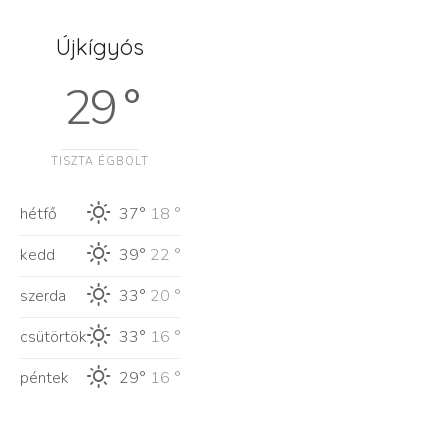
Újkígyós
29 °
TISZTA ÉGBOLT
hétfő
37°
18 °
kedd
39°
22 °
szerda
33°
20 °
csütörtök
33°
16 °
péntek
29°
16 °