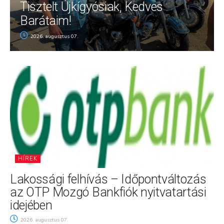
Tisztelt Újkígyósiak, Kedves
Barátaim!
2026. augusztus 07.
HÍREK
Lakossági felhívás – Időpontváltozás
az OTP Mozgó Bankfiók nyitvatartási
idejében
2026. augusztus 07.