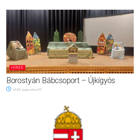
HÍREK
Borostyán Bábcsoport – Újkígyós
2026. augusztus 07.