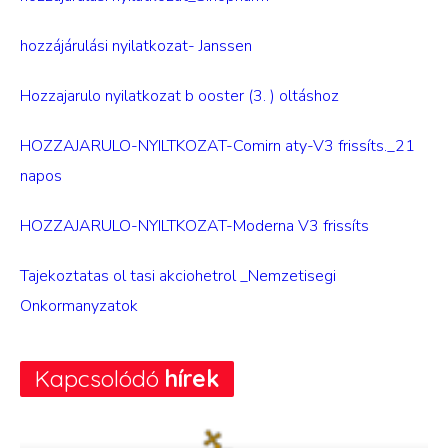
hozzájárulási nyilatkozat- Janssen
Hozzajarulo nyilatkozat b ooster (3. ) oltáshoz
HOZZAJARULO-NYILTKOZAT-Comirn aty-V3 frissíts._21
napos
HOZZAJARULO-NYILTKOZAT-Moderna V3 frissíts
Tajekoztatas ol tasi akciohetrol _Nemzetisegi
Onkormanyzatok
Kapcsolódó
hírek