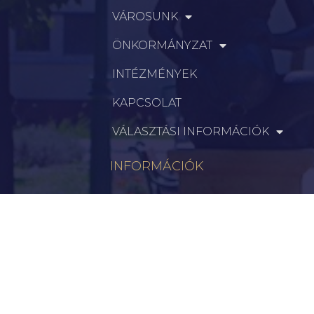
VÁROSUNK
ÖNKORMÁNYZAT
INTÉZMÉNYEK
KAPCSOLAT
VÁLASZTÁSI INFORMÁCIÓK
INFORMÁCIÓK
Hírek
Aktualitások
Történelem
Infrastruktúra
Szervezetek