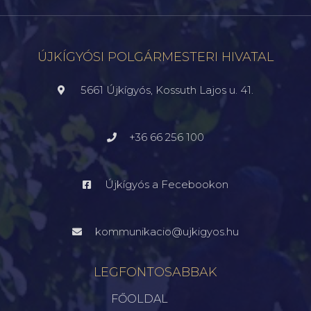
ÚJKÍGYÓSI POLGÁRMESTERI HIVATAL
5661 Újkígyós, Kossuth Lajos u. 41.
+36 66 256 100
Újkígyós a Fecebookon
kommunikacio@ujkigyos.hu
LEGFONTOSABBAK
FŐOLDAL