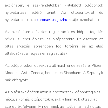
akcióhéten, e szakrendelőkben kialakított oltópontok
nyitvatartása eltérő lehet. Az oltópontokról és
nyitvatartásukról a
koronavirus.gov.hu
-n tájékozódhatnak.
Az akcióhéten előzetes regisztráció és időpontfoglalás
nélkül is lehet érkezni az oltópontokra. Ez esetben az
oltás érkezési sorrendben fog történni, és az első
oltakozókat a helyszínen regisztrálják.
Az oltópontokon öt vakcina áll majd rendelkezésre: Pfizer,
Moderna, AstraZeneca, Janssen és Sinopharm. A Szputnyik
már elfogyott.
Az oltási akcióhéten azok is érkezhetnek időpontfoglalás
nélkül a kórházi oltópontokra, akik a harmadik oltásukat
szeretnék felvenni. Mindenkinek ajánlott a harmadik oltás