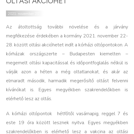
OLTÁSI AKCIÓHÉT
2021. november 20.
Az átoltottság további növelése és a járvány
megfékezése érdekében a kormány 2021. november 22-
28. között oltási akcióhetet indít a kórházi oltópontokon. A
kórházak országszerte – Budapesten kiemelten –
megemelt oltási kapacitással és időpontfoglalás nélkül is
várják azon a héten a még oltatlanokat, és akár az
elmaradt második, harmadik megerősítő oltást felvenni
kívánókat is. Egyes megyékben szakrendelőkben is
elérhető lesz az oltás.
A kórházi oltópontok hétfőtől vasárnapig, reggel 7 és
este 19 óra között lesznek nyitva. Egyes megyékben
szakrendelőkben is elérhető lesz a vakcina az oltási