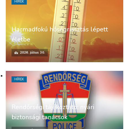
HÍREK
Harmadfokú hőségriasztás lépett
életbe
2026. július 30.
HÍREK
Rendőrségi tájékoztató: nyári
biztonsági tanácsok