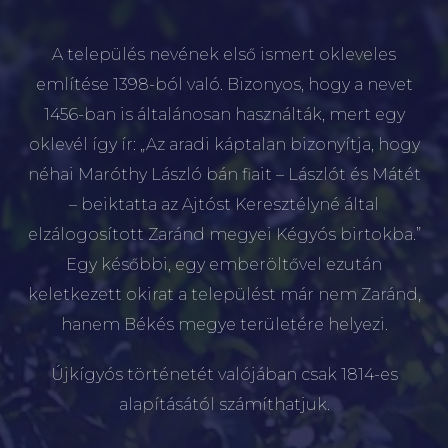
A település nevének első ismert okleveles
említése 1398-ból való. Bizonyos, hogy a nevet
1456-ban is általánosan használták, mert egy
oklevél így ír: „Az aradi káptalan bizonyítja, hogy
néhai Maróthy László bán fiait – Lászlót és Mátét
– beiktatta az Ajtóst Keresztélyné által
elzálogosított Zaránd megyei Kégyós birtokba.”
Egy későbbi, egy emberöltővel ezután
keletkezett okirat a települést már nem Zaránd,
hanem Békés megye területére helyezi.
Újkígyós történetét valójában csak 1814-es
alapításától számíthatjuk.