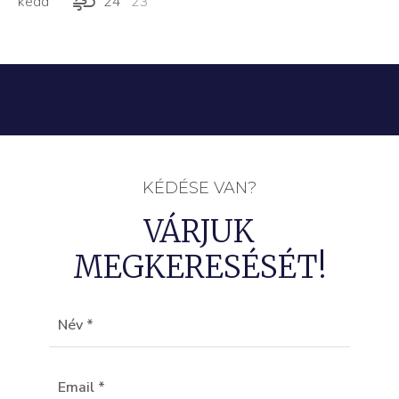
kedd
24°
23 °
KÉDÉSE VAN?
VÁRJUK
MEGKERESÉSÉT!