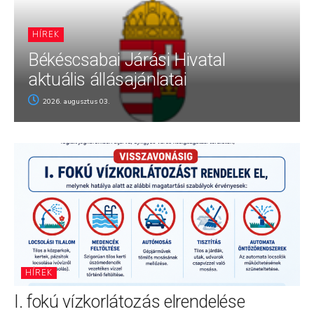
HÍREK
Békéscsabai Járási Hivatal
aktuális állásajánlatai
2026. augusztus 03.
HÍREK
I. fokú vízkorlátozás elrendelése