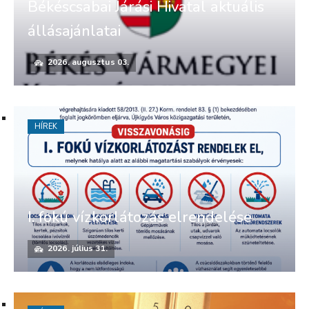
Békéscsabai Járási Hivatal aktuális
állásajánlatai
2026. augusztus 03.
HÍREK
I. fokú vízkorlátozás elrendelése
2026. július 31.