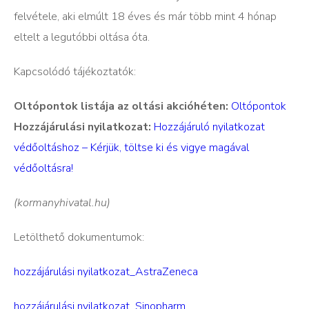
felvétele, aki elmúlt 18 éves és már több mint 4 hónap
eltelt a legutóbbi oltása óta.
Kapcsolódó tájékoztatók:
Oltópontok listája az oltási akcióhéten:
Oltópontok
Hozzájárulási nyilatkozat:
​Hozzájáruló nyilatkozat
védőoltáshoz – Kérjük, töltse ki és vigye magával
védőoltásra!
(kormanyhivatal.hu)
Letölthető dokumentumok:
hozzájárulási nyilatkozat_AstraZeneca
hozzájárulási nyilatkozat_Sinopharm