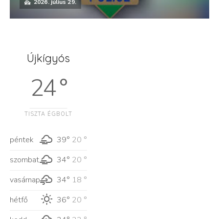
2026. július 29.
Újkígyós
24 °
TISZTA ÉGBOLT
péntek
39°
20 °
szombat
34°
20 °
vasárnap
34°
18 °
hétfő
36°
20 °