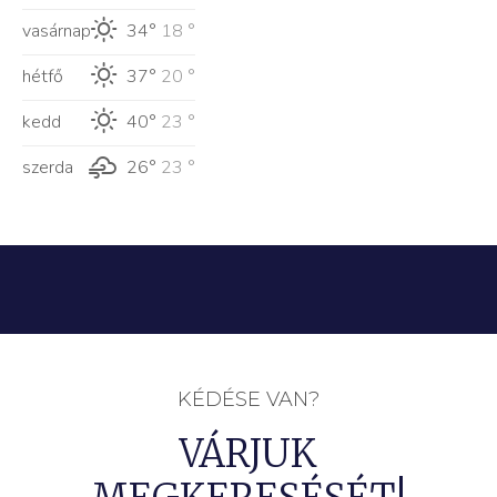
vasárnap
34°
18 °
hétfő
37°
20 °
kedd
40°
23 °
szerda
26°
23 °
KÉDÉSE VAN?
VÁRJUK