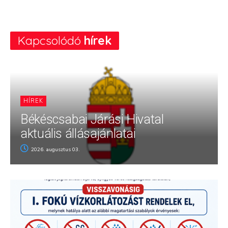
Kapcsolódó
hírek
HÍREK
Békéscsabai Járási Hivatal
aktuális állásajánlatai
2026. augusztus 03.