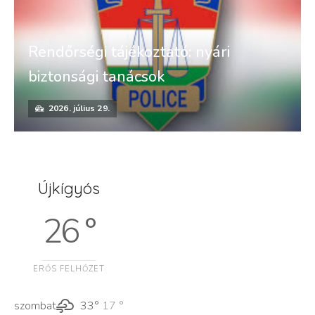
Rendőrségi tájékoztató: nyári
biztonsági tanácsok
2026. július 29.
Újkígyós
26 °
ERŐS FELHŐZET
szombat
33°
17 °