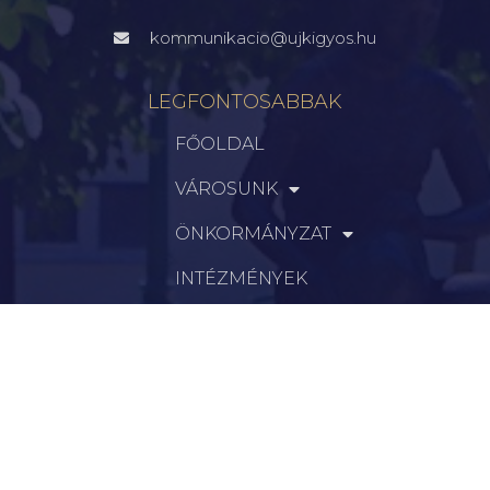
kommunikacio@ujkigyos.hu
LEGFONTOSABBAK
FŐOLDAL
VÁROSUNK
ÖNKORMÁNYZAT
INTÉZMÉNYEK
KAPCSOLAT
VÁLASZTÁSI INFORMÁCIÓK
INFORMÁCIÓK
Hírek