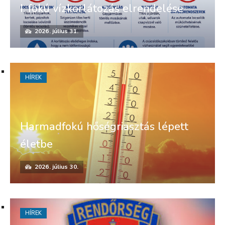
I. fokú vízkorlátozás elrendelése
2026. július 31.
HÍREK
Harmadfokú hőségriasztás lépett
életbe
2026. július 30.
HÍREK