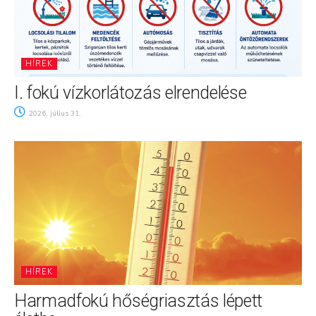
HÍREK
I. fokú vízkorlátozás elrendelése
2026. július 31.
HÍREK
Harmadfokú hőségriasztás lépett