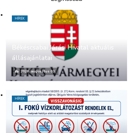
HÍREK
Békéscsabai Járási Hivatal aktuális
állásajánlatai
2026. augusztus 03.
HÍREK