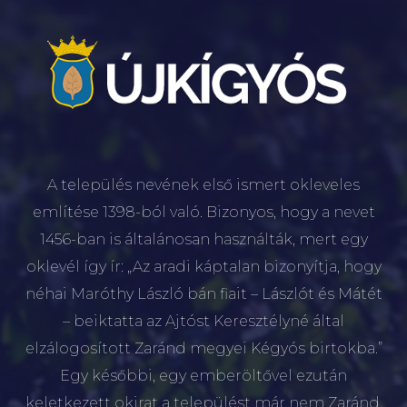
A település nevének első ismert okleveles
említése 1398-ból való. Bizonyos, hogy a nevet
1456-ban is általánosan használták, mert egy
oklevél így ír: „Az aradi káptalan bizonyítja, hogy
néhai Maróthy László bán fiait – Lászlót és Mátét
– beiktatta az Ajtóst Keresztélyné által
elzálogosított Zaránd megyei Kégyós birtokba.”
Egy későbbi, egy emberöltővel ezután
keletkezett okirat a települést már nem Zaránd,