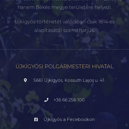
hanem Békés megye területére helyezi.
Újkígyós történetét valójában csak 1814-es
alapításától számíthatjuk.
ÚJKÍGYÓSI POLGÁRMESTERI HIVATAL
5661 Újkígyós, Kossuth Lajos u. 41.
+36 66 256 100
Újkígyós a Fecebookon