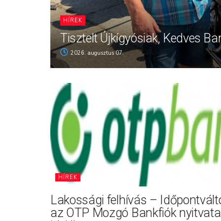
HÍREK
Tisztelt Újkígyósiak, Kedves Ba
2026. augusztus 07.
HÍREK
Lakossági felhívás – Időpontvál
az OTP Mozgó Bankfiók nyitvata