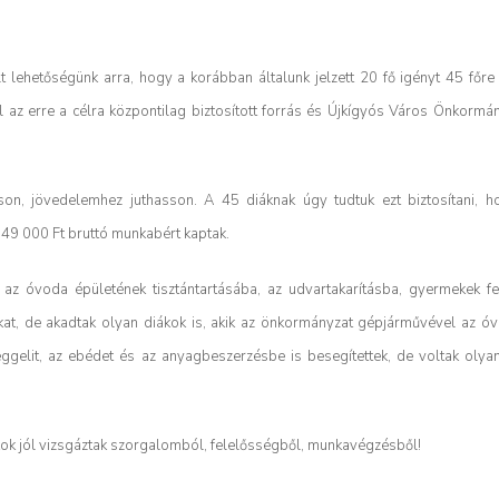
lehetőségünk arra, hogy a korábban általunk jelzett 20 fő igényt 45 főre
l az erre a célra központilag biztosított forrás és Újkígyós Város Önkormá
on, jövedelemhez juthasson. A 45 diáknak úgy tudtuk ezt biztosítani, h
t 49 000 Ft bruttó munkabért kaptak.
 az óvoda épületének tisztántartásába, az udvartakarításba, gyermekek fe
at, de akadtak olyan diákok is, akik az önkormányzat gépjárművével az ó
ggelit, az ebédet és az anyagbeszerzésbe is besegítettek, de voltak olyano
ákok jól vizsgáztak szorgalomból, felelősségből, munkavégzésből!