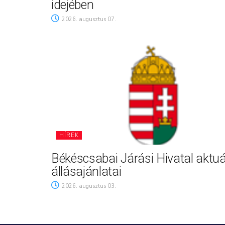
idejében
2026. augusztus 07.
HÍREK
Békéscsabai Járási Hivatal aktuá
állásajánlatai
2026. augusztus 03.