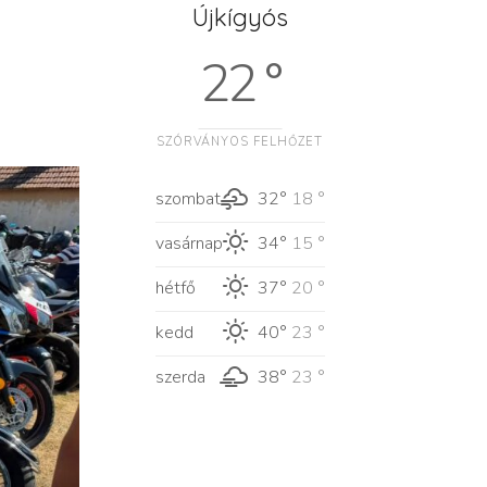
Újkígyós
22 °
SZÓRVÁNYOS FELHŐZET
szombat
32°
18 °
vasárnap
34°
15 °
hétfő
37°
20 °
kedd
40°
23 °
szerda
38°
23 °