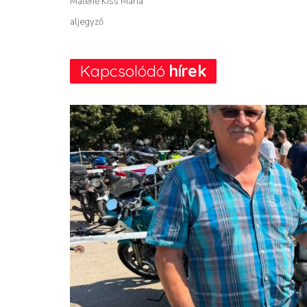
Máténé Kiss Mária
aljegyző
Kapcsolódó
hírek