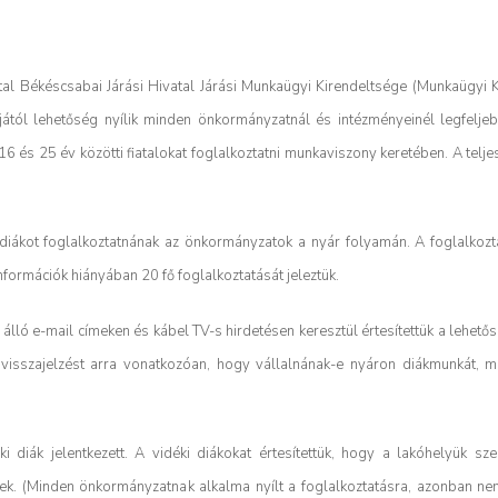
al Békéscsabai Járási Hivatal Járási Munkaügyi Kirendeltsége (Munkaügyi K
pjától lehetőség nyílik minden önkormányzatnál és intézményeinél legfelje
6 és 25 év közötti fiatalokat foglalkoztatni munkaviszony keretében. A telj
 diákot foglalkoztatnának az önkormányzatok a nyár folyamán. A foglalkozt
információk hiányában 20 fő foglalkoztatását jeleztük.
lló e-mail címeken és kábel TV-s hirdetésen keresztül értesítettük a lehető
k visszajelzést arra vonatkozóan, hogy vállalnának-e nyáron diákmunkát, m
iák jelentkezett. A vidéki diákokat értesítettük, hogy a lakóhelyük szeri
ének. (Minden önkormányzatnak alkalma nyílt a foglalkoztatásra, azonban n