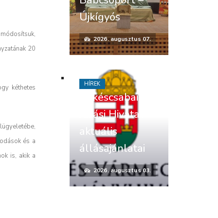
Újkígyós
 módosítsuk,
2026. augusztus 07.
nyzatának 20
HÍREK
ogy kéthetes
Békéscsabai
Járási Hivatal
lügyeletébe,
aktuális
vodások és a
állásajánlatai
k is, akik a
2026. augusztus 03.