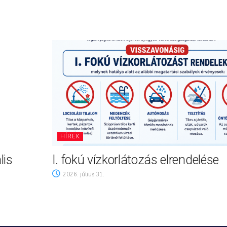
HÍREK
lis
I. fokú vízkorlátozás elrendelése
2026. július 31.