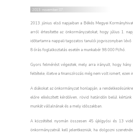
2013. november 07.
2013. június első napjaiban a Békés Megyei Kormányhivat
arról értesítette az önkormányzatokat, hogy július 1. na
időtartamra nappali tagozatos tanulói jogviszonyban lévő 1
8 órás foglalkoztatás esetén a munkabér 98 000 Ft/hó.
Gyors felmérést végeztek, mely arra irányult, hogy hány
feltétele, illetve a finanszírozás még nem volt ismert, ezen 
A diákokat az önkormányzat honlapján, a rendelkezésünkre á
előre elkészített kérdőíven, rövid határidőn belül kértün
munkát vállalnának és a mely időszakban.
A közzététel nyomán összesen 45 újkígyósi és 13 vidéki d
önkormányzatnál kell jelentkezniük, ha dolgozni szeretn