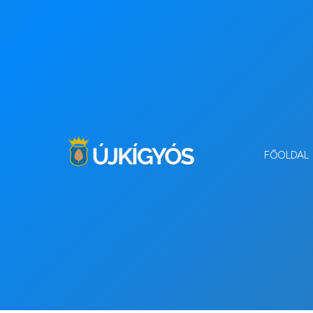
FŐOLDAL