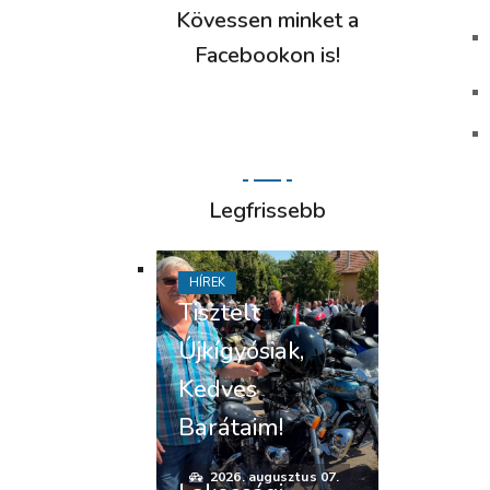
Kövessen minket a
Facebookon is!
Legfrissebb
HÍREK
Tisztelt
Újkígyósiak,
Kedves
Barátaim!
2026. augusztus 07.