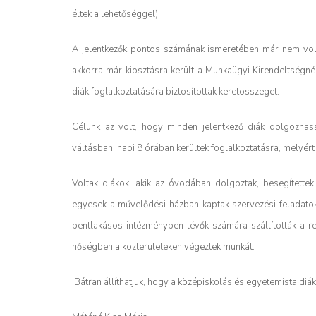
éltek a lehetőséggel).
A jelentkezők pontos számának ismeretében már nem volt 
akkorra már kiosztásra került a Munkaügyi Kirendeltségné
diák foglalkoztatására biztosítottak keretösszeget.
Célunk az volt, hogy minden jelentkező diák dolgozhass
váltásban, napi 8 órában kerültek foglalkoztatásra, melyér
Voltak diákok, akik az óvodában dolgoztak, besegítettek
egyesek a művelődési házban kaptak szervezési feladatok
bentlakásos intézményben lévők számára szállították a re
hőségben a közterületeken végeztek munkát.
Bátran állíthatjuk, hogy a középiskolás és egyetemista di