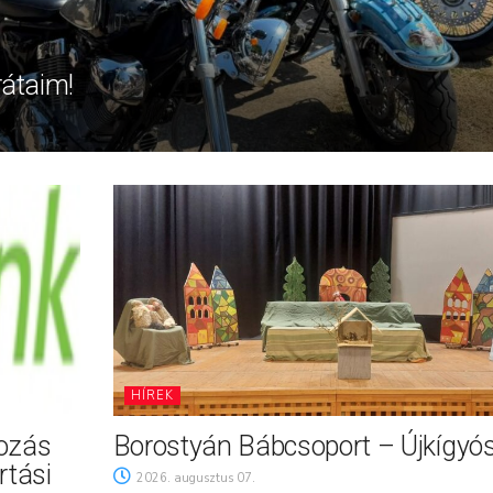
rátaim!
HÍREK
tozás
Borostyán Bábcsoport – Újkígyó
rtási
2026. augusztus 07.