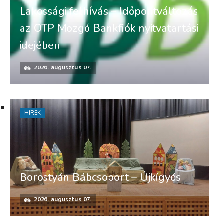
Lakossági felhívás – Időpontváltozás
az OTP Mozgó Bankfiók nyitvatartási
idejében
2026. augusztus 07.
HÍREK
Borostyán Bábcsoport – Újkígyós
2026. augusztus 07.