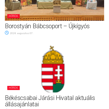
HÍREK
Borostyán Bábcsoport – Újkígyós
2026. augusztus 07.
HÍREK
Békéscsabai Járási Hivatal aktuális
állásajánlatai