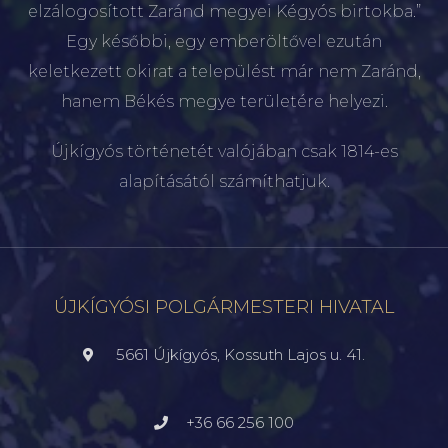
elzálogosított Zaránd megyei Kégyós birtokba.”
Egy későbbi, egy emberöltővel ezután
keletkezett okirat a települést már nem Zaránd,
hanem Békés megye területére helyezi.
Újkígyós történetét valójában csak 1814-es
alapításától számíthatjuk.
ÚJKÍGYÓSI POLGÁRMESTERI HIVATAL
5661 Újkígyós, Kossuth Lajos u. 41.
+36 66 256 100