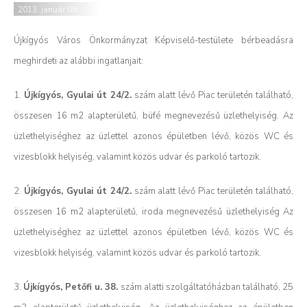
2013. január 09.
Újkígyós Város Önkormányzat Képviselő-testülete bérbeadásra
meghirdeti az alábbi ingatlanjait:
1.
Újkígyós, Gyulai út 24/2.
szám alatt lévő Piac területén található,
összesen 16 m2 alapterületű, büfé megnevezésű üzlethelyiség. Az
üzlethelyiséghez az üzlettel azonos épületben lévő, közös WC és
vizesblokk helyiség, valamint közös udvar és parkoló tartozik.
2.
Újkígyós, Gyulai út 24/2.
szám alatt lévő Piac területén található,
összesen 16 m2 alapterületű, iroda megnevezésű üzlethelyiség Az
üzlethelyiséghez az üzlettel azonos épületben lévő, közös WC és
vizesblokk helyiség, valamint közös udvar és parkoló tartozik.
3.
Újkígyós, Petőfi u. 38.
szám alatti szolgáltatóházban található, 25