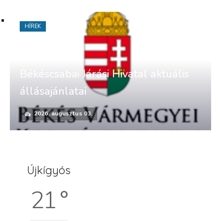
HÍREK
Békéscsabai Járási Hivatal aktuális
állásajánlatai
2026. augusztus 03.
Újkígyós
21 °