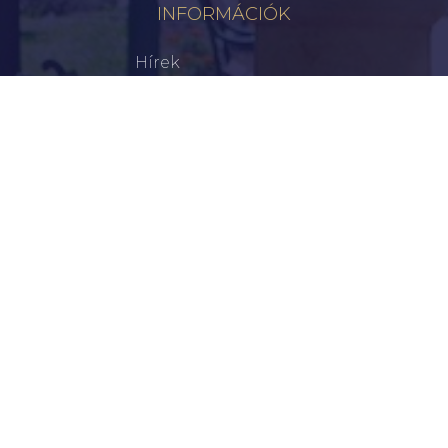
INFORMÁCIÓK
Hírek
Aktualitások
Történelem
Infrastruktúra
Szervezetek
Civil Szervezetek
Hasznos Linkek
LEGFRISSEBB
Tisztelt Újkígyósiak, Kedves Barátaim!