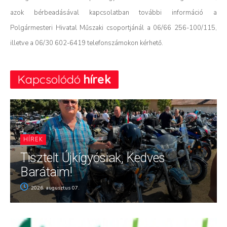
azok bérbeadásával kapcsolatban további információ a
Polgármesteri Hivatal Műszaki csoportjánál a 06/66 256-100/115,
illetve a 06/30 602-6419 telefonszámokon kérhető.
Kapcsolódó
hírek
HÍREK
Tisztelt Újkígyósiak, Kedves
Barátaim!
2026. augusztus 07.