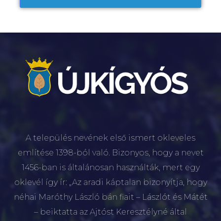
A település nevének első ismert okleveles
említése 1398-ból való. Bizonyos, hogy a nevet
1456-ban is általánosan használták, mert egy
oklevél így ír: „Az aradi káptalan bizonyítja, hogy
néhai Maróthy László bán fiait – Lászlót és Mátét
– beiktatta az Ajtóst Keresztélyné által