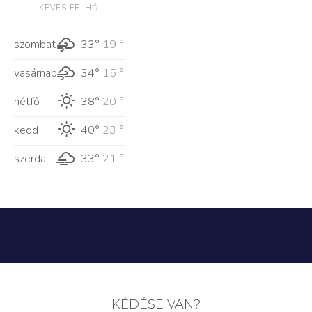
KEVÉS FELHŐ
szombat
33°
19 °
vasárnap
34°
15 °
hétfő
38°
20 °
kedd
40°
23 °
szerda
33°
21 °
KÉDÉSE VAN?