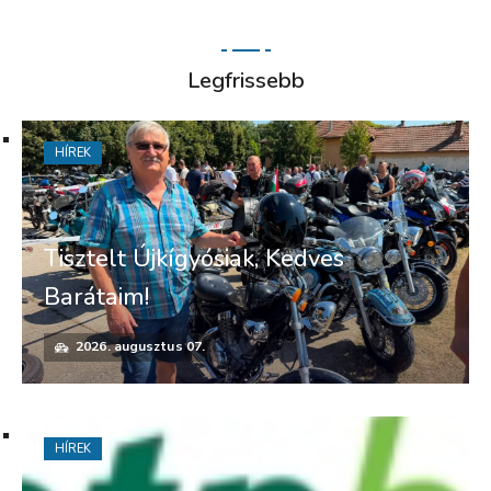
Legfrissebb
HÍREK
Tisztelt Újkígyósiak, Kedves
Barátaim!
2026. augusztus 07.
HÍREK