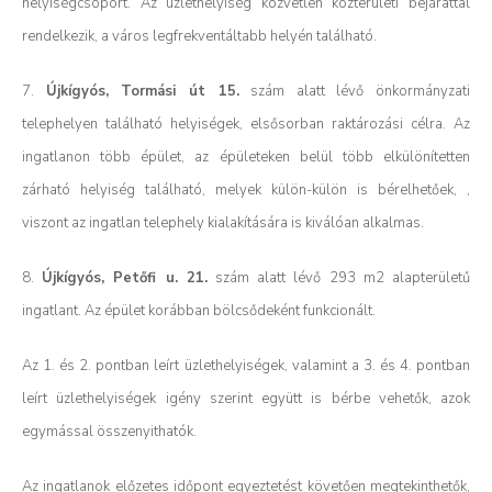
helyiségcsoport. Az üzlethelyiség közvetlen közterületi bejárattal
rendelkezik, a város legfrekventáltabb helyén található.
7.
Újkígyós, Tormási út 15.
szám alatt lévő önkormányzati
telephelyen található helyiségek, elsősorban raktározási célra. Az
ingatlanon több épület, az épületeken belül több elkülönítetten
zárható helyiség található, melyek külön-külön is bérelhetőek, ,
viszont az ingatlan telephely kialakítására is kiválóan alkalmas.
8.
Újkígyós, Petőfi u. 21.
szám alatt lévő 293 m2 alapterületű
ingatlant. Az épület korábban bölcsődeként funkcionált.
Az 1. és 2. pontban leírt üzlethelyiségek, valamint a 3. és 4. pontban
leírt üzlethelyiségek igény szerint együtt is bérbe vehetők, azok
egymással összenyithatók.
Az ingatlanok előzetes időpont egyeztetést követően megtekinthetők,