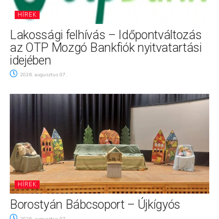
HÍREK
Lakossági felhívás – Időpontváltozás
az OTP Mozgó Bankfiók nyitvatartási
idejében
2026. augusztus 07.
HÍREK
Borostyán Bábcsoport – Újkígyós