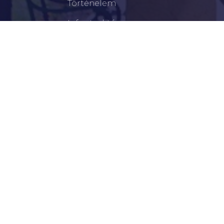
Történelem
Infrastruktúra
Szervezetek
Civil Szervezetek
Hasznos Linkek
LEGFRISSEBB
Tisztelt Újkígyósiak, Kedves Barátaim!
Lakossági Felhívás – Időpontváltozás Az OTP
Mozgó Bankfiók Nyitvatartási Idejében
Borostyán Bábcsoport – Újkígyós
Békéscsabai Járási Hivatal Aktuális Állásajánlatai