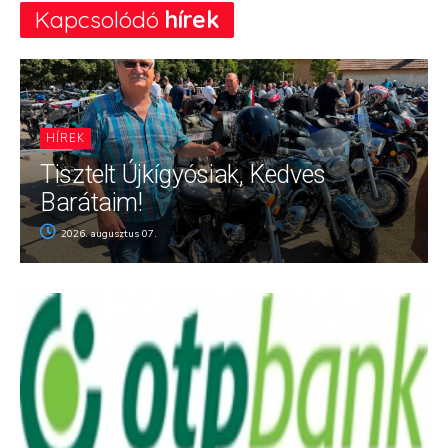
Kapcsolódó
hírek
HÍREK
Tisztelt Újkígyósiak, Kedves
Barátaim!
2026. augusztus 07.