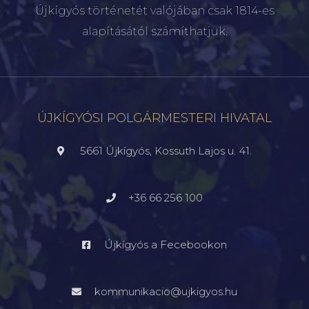
Újkígyós történetét valójában csak 1814-es
alapításától számíthatjuk.
ÚJKÍGYÓSI POLGÁRMESTERI HIVATAL
5661 Újkígyós, Kossuth Lajos u. 41.
+36 66 256 100
Újkígyós a Fecebookon
kommunikacio@ujkigyos.hu