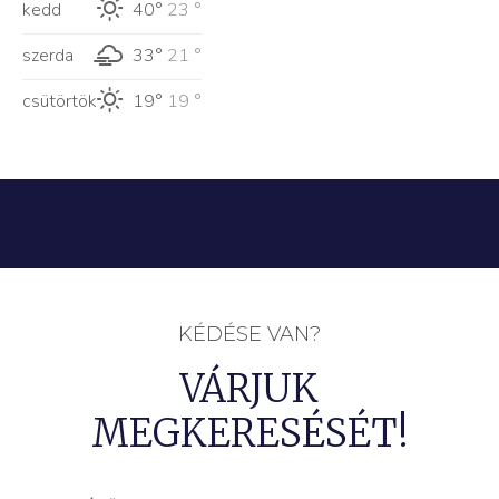
kedd
40°
23 °
szerda
33°
21 °
csütörtök
19°
19 °
KÉDÉSE VAN?
VÁRJUK
MEGKERESÉSÉT!