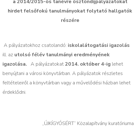
a 2014/2015-ös tanévre ösztöndíjpályázatokat
hirdet felsőfokú tanulmányokat folytató hallgatók
részére
A pályázatokhoz csatolandó:
iskolalátogatási igazolás
ill. az
utolsó félév tanulmányi eredményének
igazolása.
A pályázatokat
2014. október 4-ig
lehet
benyújtani a városi könyvtárban. A pályázatok részletes
feltételeiről a könyvtárban vagy a művelődési házban lehet
érdeklődni.
„ÚJKÍGYÓSÉRT” Közalapítvány kuratóriuma