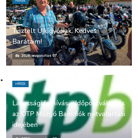
HÍREK
Tisztelt Újkígyósiak, Kedves
Barátaim!
2026. augusztus 07.
HÍREK
Lakossági felhívás – Időpontváltozás
az OTP Mozgó Bankfiók nyitvatartási
idejében