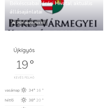
Békéscsabai Járási Hivatal aktuális
állásajánlatai
2026. augusztus 03.
Újkígyós
19 °
KEVÉS FELHŐ
vasárnap
34°
16 °
hétfő
38°
20 °