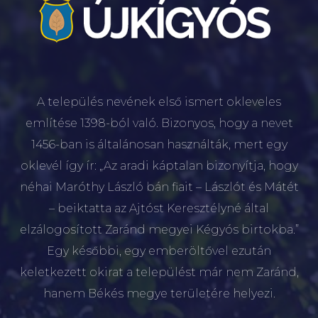
A település nevének első ismert okleveles
említése 1398-ból való. Bizonyos, hogy a nevet
1456-ban is általánosan használták, mert egy
oklevél így ír: „Az aradi káptalan bizonyítja, hogy
néhai Maróthy László bán fiait – Lászlót és Mátét
– beiktatta az Ajtóst Keresztélyné által
elzálogosított Zaránd megyei Kégyós birtokba.”
Egy későbbi, egy emberöltővel ezután
keletkezett okirat a települést már nem Zaránd,
hanem Békés megye területére helyezi.