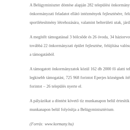
A Belügyminiszter döntése alapján 282 települési önkormányz
önkormányzati feladatot ellátó intézmények fejlesztésére, felúj
sportlétesítmény létrehozására, valamint belterületi utak, járd
A megítélt támogatással 3 bölcsőde és 26 óvoda, 34 háziorvos
továbbá 22 önkormányzati épület fejlesztése, felújítása valós
a támogatásból.
A támogatott önkormányzatok közül 162 db 2000 fő alatti tele
legkisebb támogatást, 725 968 forintot Eperjes községnek ít
forintot – 26 település nyerte el.
A pályázókat a döntést követő tíz munkanapon belül értesítik
munkanapon belül folyósítja a Belügyminisztérium.
(Forrás: www.kormany.hu)