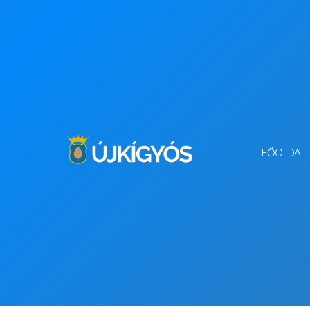
FŐOLDAL