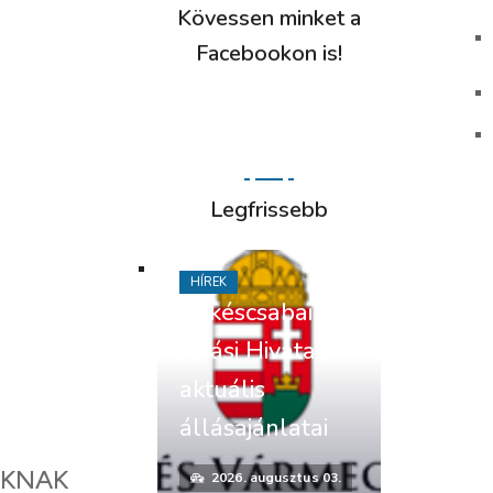
Kövessen minket a
Facebookon is!
Legfrissebb
HÍREK
Békéscsabai
Járási Hivatal
aktuális
állásajánlatai
OKNAK
2026. augusztus 03.