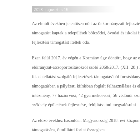
2018. augusztus 15.
Az elmúlt években jelentősen nőtt az önkormányzati fejleszté
támogatást kaptak a települések bölcsődei, óvodai és iskolai i
fejlesztési támogatást ítéltek oda.
Ezen felül 2017. év végén a Kormány úgy döntött, hogy az e
előirányzat-átcsoportosításokról szóló 2068/2017. (XII. 28.)
feladatellátást szolgáló fejlesztések támogatásából forráshi
támogatásban a pályázati kiírásban foglalt felhasználásra é
intézmény, 77 háziorvosi, 42 gyermekorvosi, 56 védőnői szolg
székhely épületének fejlesztése, felújítása tud megvalósulni.
Az előző évekhez hasonlóan Magyarország 2018. évi központi kö
támogatására, ötmilliárd forint összegben.