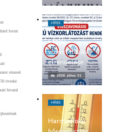
int
HÍREK
iárd forint
I. fokú
vízkorlátozás
nő
elrendelése
ati
atot részesít
2026. július 31.
 50 óvodai
ati hivatal
HÍREK
jlesztések
Harmadfokú
hőségriasztás