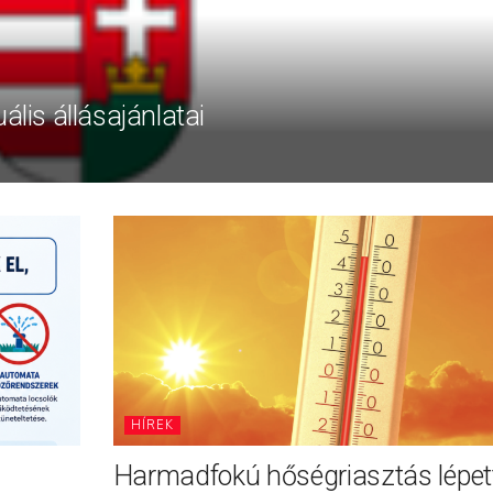
ális állásajánlatai
HÍREK
Harmadfokú hőségriasztás lépett