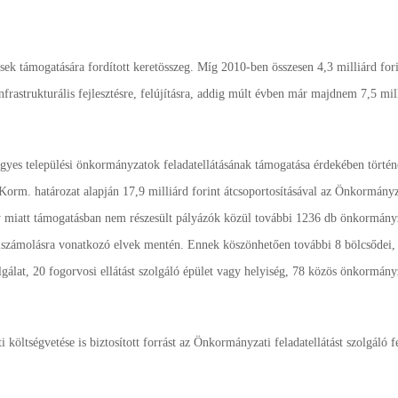
sek támogatására fordított keretösszeg. Míg 2010-ben összesen 4,3 milliárd for
nfrastrukturális fejlesztésre, felújításra, addig múlt évben már majdnem 7,5 mill
gyes települési önkormányzatok feladatellátásának támogatása érdekében törté
 Korm. határozat alapján 17,9 milliárd forint átcsoportosításával az Önkormányz
ány miatt támogatásban nem részesült pályázók közül további 1236 db önkormányz
s elszámolásra vonatkozó elvek mentén. Ennek köszönhetően további 8 bölcsődei,
álat, 20 fogorvosi ellátást szolgáló épület vagy helyiség, 78 közös önkormányz
ltségvetése is biztosított forrást az Önkormányzati feladatellátást szolgáló fe