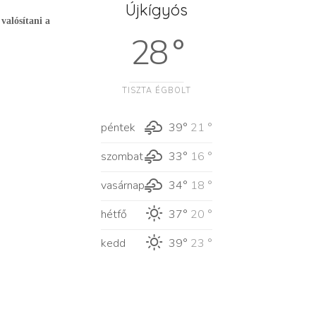
Újkígyós
valósítani a
28 °
TISZTA ÉGBOLT
péntek
39°
21 °
szombat
33°
16 °
vasárnap
34°
18 °
hétfő
37°
20 °
kedd
39°
23 °