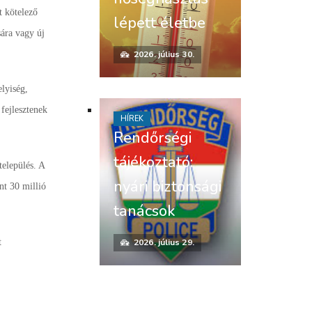
t kötelező
lépett életbe
sára vagy új
2026. július 30.
elyiség,
 fejlesztenek
HÍREK
Rendőrségi
tájékoztató:
település. A
nyári biztonsági
nt 30 millió
tanácsok
2026. július 29.
t