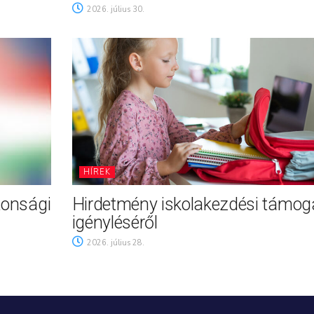
2026. július 30.
HÍREK
tonsági
Hirdetmény iskolakezdési támog
igényléséről
2026. július 28.