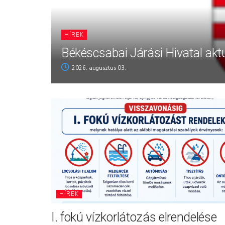
HÍREK
Békéscsabai Járási Hivatal aktu
2026. augusztus 03.
HÍREK
I. fokú vízkorlátozás elrendelése