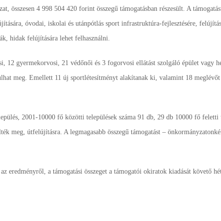
at, összesen 4 998 504 420 forint összegű támogatásban részesült. A támogatás
ítására, óvodai, iskolai és utánpótlás sport infrastruktúra-fejlesztésére, felújítá
ák, hidak felújítására lehet felhasználni.
i, 12 gyermekorvosi, 21 védőnői és 3 fogorvosi ellátást szolgáló épület vagy h
ulhat meg. Emellett 11 új sportlétesítményt alakítanak ki, valamint 18 meglévőt
pülés, 2001-10000 fő közötti települések száma 91 db, 29 db 10000 fő feletti 
élték meg, útfelújításra. A legmagasabb összegű támogatást – önkormányzatonké
 az eredményről, a támogatási összeget a támogatói okiratok kiadását követő hé