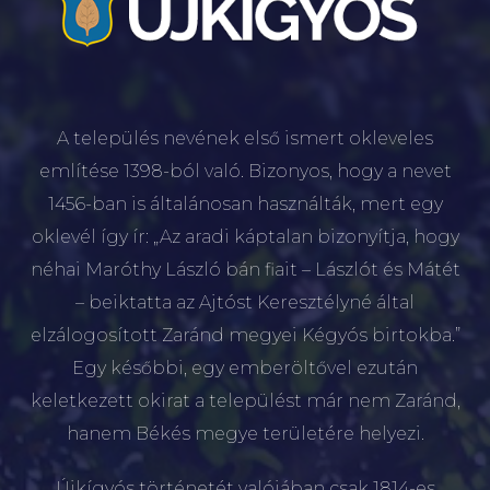
A település nevének első ismert okleveles
említése 1398-ból való. Bizonyos, hogy a nevet
1456-ban is általánosan használták, mert egy
oklevél így ír: „Az aradi káptalan bizonyítja, hogy
néhai Maróthy László bán fiait – Lászlót és Mátét
– beiktatta az Ajtóst Keresztélyné által
elzálogosított Zaránd megyei Kégyós birtokba.”
Egy későbbi, egy emberöltővel ezután
keletkezett okirat a települést már nem Zaránd,
hanem Békés megye területére helyezi.
Újkígyós történetét valójában csak 1814-es