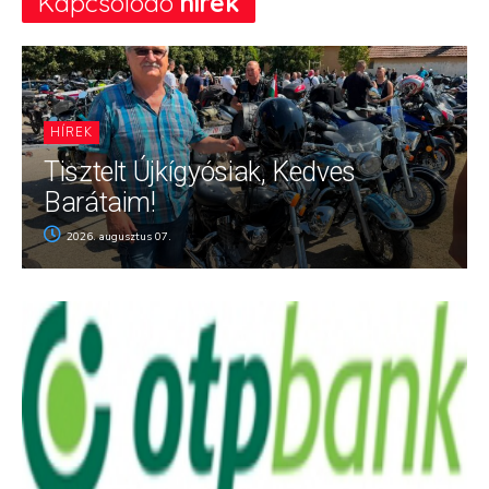
Kapcsolódó
hírek
HÍREK
Tisztelt Újkígyósiak, Kedves
Barátaim!
2026. augusztus 07.