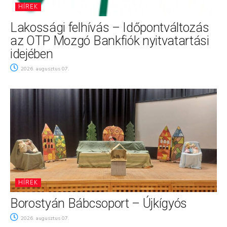
HÍREK
Lakossági felhívás – Időpontváltozás
az OTP Mozgó Bankfiók nyitvatartási
idejében
2026. augusztus 07.
HÍREK
Borostyán Bábcsoport – Újkígyós
2026. augusztus 07.