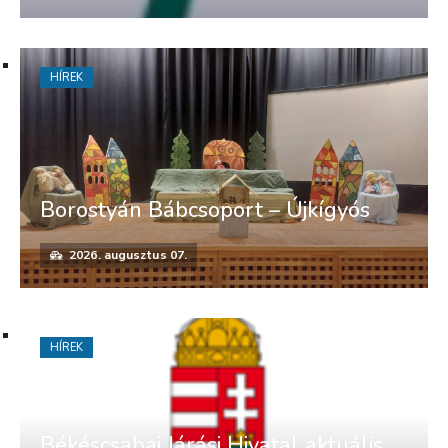
HÍREK
Borostyán Bábcsoport – Újkígyós
2026. augusztus 07.
HÍREK
Békéscsabai Járási Hivatal aktuális