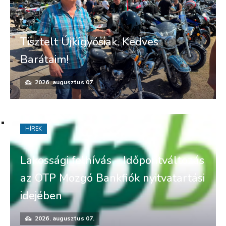
Tisztelt Újkígyósiak, Kedves
Barátaim!
2026. augusztus 07.
HÍREK
Lakossági felhívás – Időpontváltozás
az OTP Mozgó Bankfiók nyitvatartási
idejében
2026. augusztus 07.