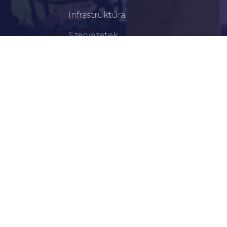
Infrastruktúra
Szervezetek
Civil Szervezetek
Hasznos Linkek
LEGFRISSEBB
Tisztelt Újkígyósiak, Kedves Barátaim!
Lakossági Felhívás – Időpontváltozás Az OTP
Mozgó Bankfiók Nyitvatartási Idejében
Borostyán Bábcsoport – Újkígyós
Békéscsabai Járási Hivatal Aktuális Állásajánlatai