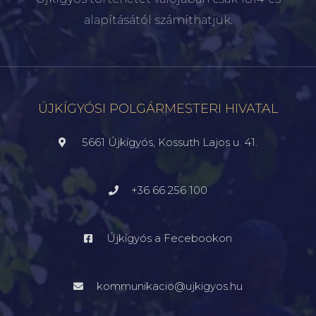
alapításától számíthatjuk.
ÚJKÍGYÓSI POLGÁRMESTERI HIVATAL
5661 Újkígyós, Kossuth Lajos u. 41.
+36 66 256 100
Újkígyós a Fecebookon
kommunikacio@ujkigyos.hu