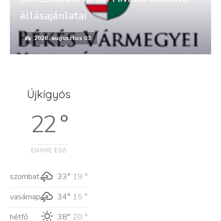
állásajánlatai
2026. augusztus 03.
Újkígyós
22 °
ENYHE ESŐ
szombat
33°
19 °
vasárnap
34°
15 °
hétfő
38°
20 °