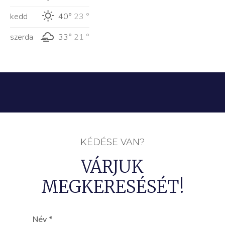
kedd
40°
23 °
szerda
33°
21 °
KÉDÉSE VAN?
VÁRJUK
MEGKERESÉSÉT!