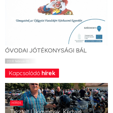
ÓVODAI JÓTÉKONYSÁGI BÁL
2018. február 01.
Kapcsolódó
hírek
HÍREK
Tisztelt Újkígyósiak, Kedves