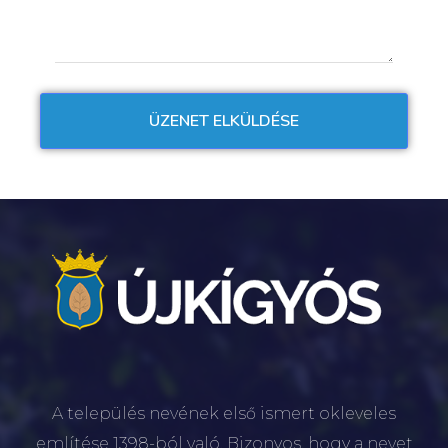
A település nevének első ismert okleveles
említése 1398-ból való. Bizonyos, hogy a nevet