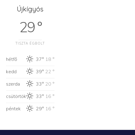
Újkígyós
29 °
TISZTA ÉGBOLT
hétfő
37°
18 °
kedd
39°
22 °
szerda
33°
20 °
csütörtök
33°
16 °
péntek
29°
16 °