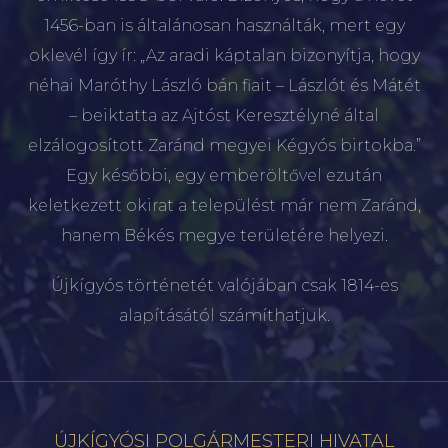
1456-ban is általánosan használták, mert egy
oklevél így ír: „Az aradi káptalan bizonyítja, hogy
néhai Maróthy László bán fiait – Lászlót és Mátét
– beiktatta az Ajtóst Keresztélyné által
elzálogosított Zaránd megyei Kégyós birtokba.”
Egy későbbi, egy emberöltővel ezután
keletkezett okirat a települést már nem Zaránd,
hanem Békés megye területére helyezi.
Újkígyós történetét valójában csak 1814-es
alapításától számíthatjuk.
ÚJKÍGYÓSI POLGÁRMESTERI HIVATAL