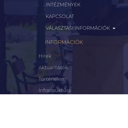
INTÉZMÉNYEK
KAPCSOLAT
VÁLASZTÁSI INFORMÁCIÓK
INFORMÁCIÓK
Hírek
Aktualitások
Történelem
Infrastruktúra
Szervezetek
Civil Szervezetek
Hasznos Linkek