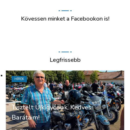
Kövessen minket a Facebookon is!
Legfrissebb
HÍREK
Tisztelt Újkígyósiak, Kedves
Barátaim!