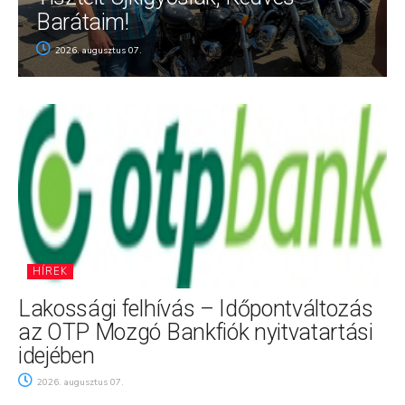
Barátaim!
2026. augusztus 07.
HÍREK
Lakossági felhívás – Időpontváltozás
az OTP Mozgó Bankfiók nyitvatartási
idejében
2026. augusztus 07.