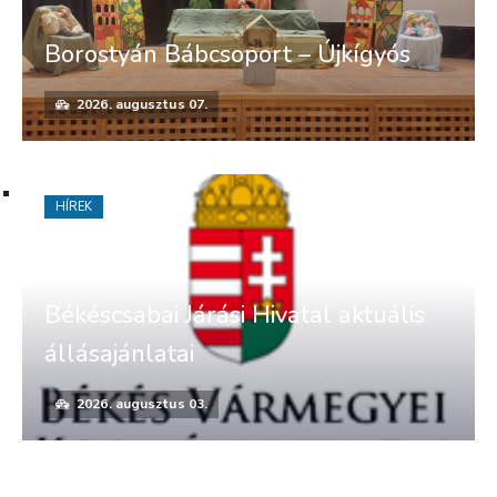
Borostyán Bábcsoport – Újkígyós
2026. augusztus 07.
HÍREK
Békéscsabai Járási Hivatal aktuális
állásajánlatai
2026. augusztus 03.