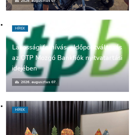
2026. augusztus 07.
HÍREK
Lakossági felhívás – Időpontváltozás
az OTP Mozgó Bankfiók nyitvatartási
idejében
2026. augusztus 07.
HÍREK