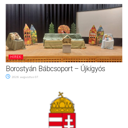
HÍREK
Borostyán Bábcsoport – Újkígyós
2026. augusztus 07.