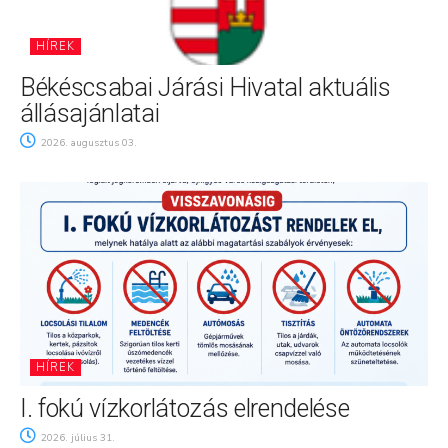
HÍREK
Békéscsabai Járási Hivatal aktuális
állásajánlatai
2026. augusztus 03.
HÍREK
I. fokú vízkorlátozás elrendelése
2026. július 31.