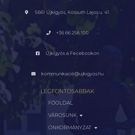
5661 Újkígyós, Kossuth Lajos u. 41.
+36 66 256 100
Újkígyós a Fecebookon
kommunikacio@ujkigyos.hu
LEGFONTOSABBAK
FŐOLDAL
VÁROSUNK
ÖNKORMÁNYZAT