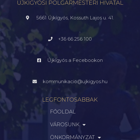
ÚJKÍGYÓSI POLGÁRMESTERI HIVATAL
5661 Újkígyós, Kossuth Lajos u. 41.
+36 66 256 100
Újkígyós a Fecebookon
kommunikacio@ujkigyos.hu
LEGFONTOSABBAK
FŐOLDAL
VÁROSUNK
ÖNKORMÁNYZAT