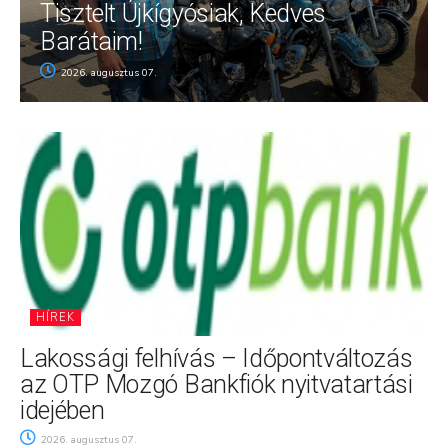
Tisztelt Újkígyósiak, Kedves
Barátaim!
2026. augusztus 07.
HÍREK
Lakossági felhívás – Időpontváltozás
az OTP Mozgó Bankfiók nyitvatartási
idejében
2026. augusztus 07.