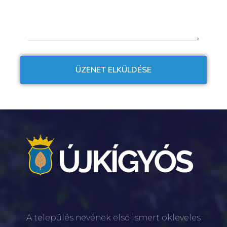
A település nevének első ismert okleveles