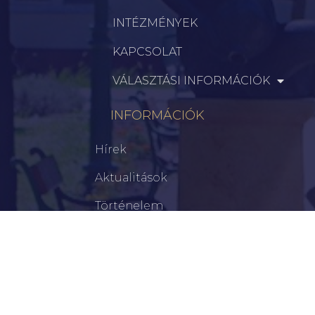
INTÉZMÉNYEK
KAPCSOLAT
VÁLASZTÁSI INFORMÁCIÓK
INFORMÁCIÓK
Hírek
Aktualitások
Történelem
Infrastruktúra
Szervezetek
Civil Szervezetek