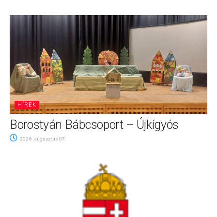
HÍREK
Borostyán Bábcsoport – Újkígyós
2026. augusztus 07.