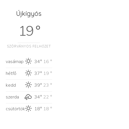
Újkígyós
19 °
SZÓRVÁNYOS FELHŐZET
vasárnap
34°
16 °
hétfő
37°
19 °
kedd
39°
23 °
szerda
34°
22 °
csütörtök
18°
18 °