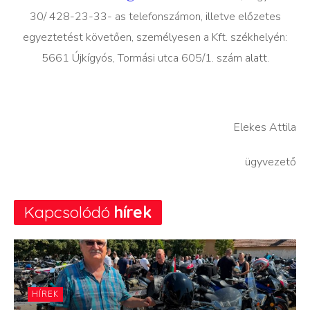
30/ 428-23-33- as telefonszámon, illetve előzetes
egyeztetést követően, személyesen a Kft. székhelyén:
5661 Újkígyós, Tormási utca 605/1. szám alatt.
Elekes Attila
ügyvezető
Kapcsolódó
hírek
HÍREK