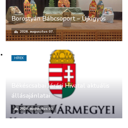
Borostyán Bábcsoport – Újkígyós
2026. augusztus 07.
HÍREK
Békéscsabai Járási Hivatal aktuális
állásajánlatai
2026. augusztus 03.