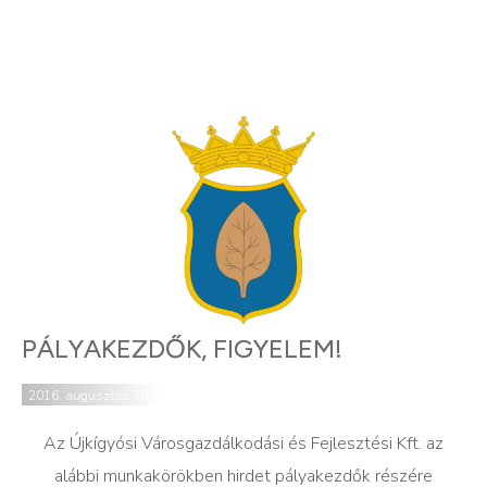
PÁLYAKEZDŐK, FIGYELEM!
2016. augusztus 30.
Az Újkígyósi Városgazdálkodási és Fejlesztési Kft. az
alábbi munkakörökben hirdet pályakezdők részére