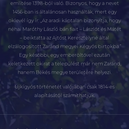
említése 1398-ból való. Bizonyos, hogy a nevet
1456-ban is általánosan használták, mert egy
oklevél így ír: „Az aradi káptalan bizonyítja, hogy
néhai Maróthy László bán fiait – Lászlót és Mátét
– beiktatta az Ajtóst Keresztélyné által
elzálogosított Zaránd megyei Kégyós birtokba.”
Egy későbbi, egy emberöltővel ezután
keletkezett okirat a települést már nem Zaránd,
hanem Békés megye területére helyezi.
Újkígyós történetét valójában csak 1814-es
alapításától számíthatjuk.