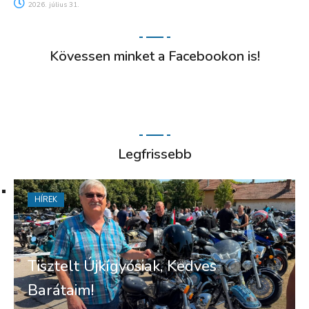
2026. július 31.
Kövessen minket a Facebookon is!
Legfrissebb
HÍREK
Tisztelt Újkígyósiak, Kedves
Barátaim!