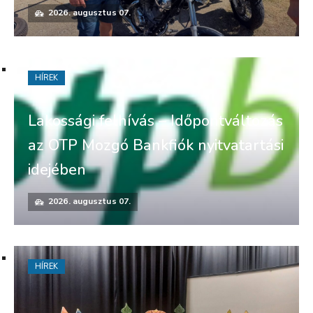
2026. augusztus 07.
HÍREK
Lakossági felhívás – Időpontváltozás
az OTP Mozgó Bankfiók nyitvatartási
idejében
2026. augusztus 07.
HÍREK