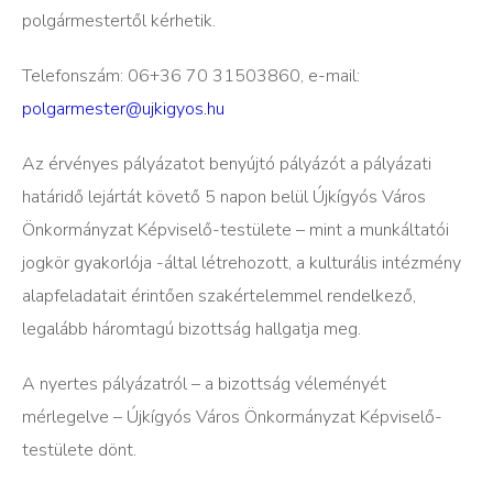
polgármestertől kérhetik.
Telefonszám: 06+36 70 31503860, e-mail:
polgarmester@ujkigyos.hu
Az érvényes pályázatot benyújtó pályázót a pályázati
határidő lejártát követő 5 napon belül Újkígyós Város
Önkormányzat Képviselő-testülete – mint a munkáltatói
jogkör gyakorlója -által létrehozott, a kulturális intézmény
alapfeladatait érintően szakértelemmel rendelkező,
legalább háromtagú bizottság hallgatja meg.
A nyertes pályázatról – a bizottság véleményét
mérlegelve – Újkígyós Város Önkormányzat Képviselő-
testülete dönt.