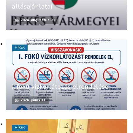
állásajánlatai
2026. augusztus 03.
HÍREK
I. fokú vízkorlátozás elrendelése
2026. július 31.
HÍREK