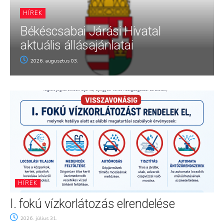
HÍREK
Békéscsabai Járási Hivatal
aktuális állásajánlatai
2026. augusztus 03.
HÍREK
I. fokú vízkorlátozás elrendelése
2026. július 31.