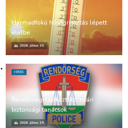
Harmadfokú hőségriasztás lépett
életbe
2026. július 30.
HÍREK
Rendőrségi tájékoztató: nyári
biztonsági tanácsok
2026. július 29.