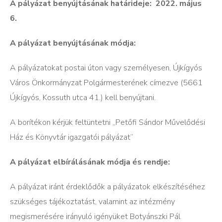
A pályázat benyújtásának határideje: 2022. május
6.
A pályázat benyújtásának módja:
A pályázatokat postai úton vagy személyesen, Újkígyós
Város Önkormányzat Polgármesterének címezve (5661
Újkígyós, Kossuth utca 41.) kell benyújtani.
A borítékon kérjük feltüntetni „Petőfi Sándor Művelődési
Ház és Könyvtár igazgatói pályázat”
A pályázat elbírálásának módja és rendje:
A pályázat iránt érdeklődők a pályázatok elkészítéséhez
szükséges tájékoztatást, valamint az intézmény
megismerésére irányuló igényüket Botyánszki Pál