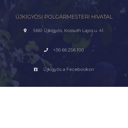
ÚJKÍGYÓSI POLGÁRMESTERI HIVATAL
5661 Újkígyós, Kossuth Lajos u. 41.
+36 66 256 100
Újkígyós a Fecebookon
kommunikacio@ujkigyos.hu
LEGFONTOSABBAK
FŐOLDAL