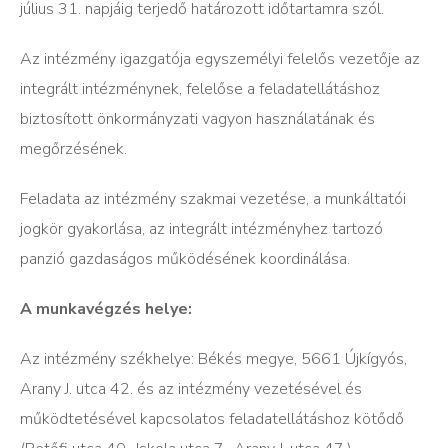
július 31. napjáig terjedő határozott időtartamra szól.
Az intézmény igazgatója egyszemélyi felelős vezetője az
integrált intézménynek, felelőse a feladatellátáshoz
biztosított önkormányzati vagyon használatának és
megőrzésének.
Feladata az intézmény szakmai vezetése, a munkáltatói
jogkör gyakorlása, az integrált intézményhez tartozó
panzió gazdaságos működésének koordinálása.
A munkavégzés helye:
Az intézmény székhelye: Békés megye, 5661 Újkígyós,
Arany J. utca 42. és az intézmény vezetésével és
működtetésével kapcsolatos feladatellátáshoz kötődő