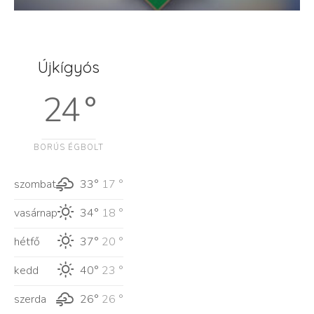
Újkígyós
24 °
BORÚS ÉGBOLT
szombat
33°
17 °
vasárnap
34°
18 °
hétfő
37°
20 °
kedd
40°
23 °
szerda
26°
26 °