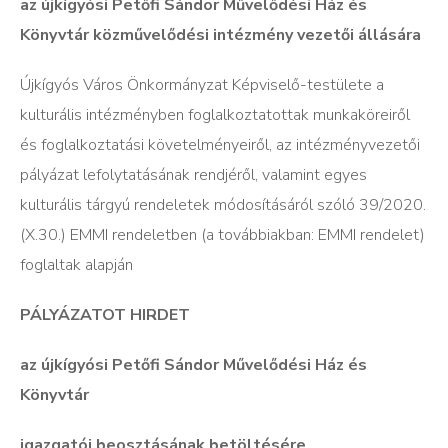
az újkígyósi Petőfi Sándor Művelődési Ház és
Könyvtár közművelődési intézmény vezetői állására
Újkígyós Város Önkormányzat Képviselő-testülete a
kulturális intézményben foglalkoztatottak munkaköreiről
és foglalkoztatási követelményeiről, az intézményvezetői
pályázat lefolytatásának rendjéről, valamint egyes
kulturális tárgyú rendeletek módosításáról szóló 39/2020.
(X.30.) EMMI rendeletben (a továbbiakban: EMMI rendelet)
foglaltak alapján
PÁLYÁZATOT HIRDET
az újkígyósi Petőfi Sándor Művelődési Ház és
Könyvtár
igazgatói beosztásának betöltésére