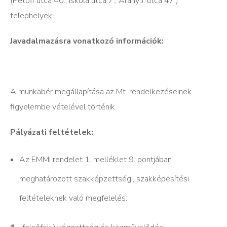
(Petőfi utca 40., Iskola utca 7., Arany J. utca 47.)
telephelyek.
Javadalmazásra vonatkozó információk:
A munkabér megállapítása az Mt. rendelkezéseinek
figyelembe vételével történik.
Pályázati feltételek:
Az EMMI rendelet 1. melléklet 9. pontjában
meghatározott szakképzettségi, szakképesítési
feltételeknek való megfelelés: