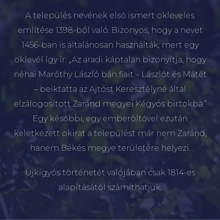
A település nevének első ismert okleveles
említése 1398-ból való. Bizonyos, hogy a nevet
1456-ban is általánosan használták, mert egy
oklevél így ír: „Az aradi káptalan bizonyítja, hogy
néhai Maróthy László bán fiait – Lászlót és Mátét
– beiktatta az Ajtóst Keresztélyné által
elzálogosított Zaránd megyei Kégyós birtokba.”
Egy későbbi, egy emberöltővel ezután
keletkezett okirat a települést már nem Zaránd,
hanem Békés megye területére helyezi.
Újkígyós történetét valójában csak 1814-es
alapításától számíthatjuk.