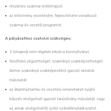
részletes szakmai önéletrajzot,
az intézmény vezetésére, fejlesztésére vonatkozó
szakmai és vezetői programot.
A pályázathoz csatolni szükséges:
3 hónapnál nem régebbi erkölcsi bizonyítványt,
felsőfokú végzettséget, szakirányú szakképzettséget,
illetve szakirányú szakképesítést igazoló okiratok
másolatát,
az államháztartási és vezetési ismereteket nyújtó
képzés elvégzését igazoló tanúsítvány másolatát, vagy
az annak elvégzéséről szóló szándéknyilatkozatot,