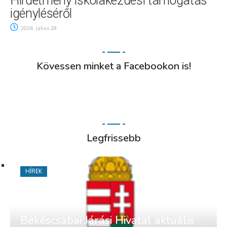
Hirdetmény iskolakezdési támogatás
igényléséről
2026. július 28.
Kövessen minket a Facebookon is!
Legfrissebb
HÍREK
Békéscsabai Járási Hivatal aktuális