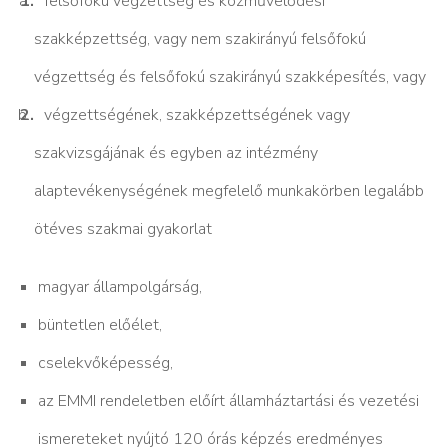
felsőfokú végzettség és közművelődési
szakképzettség, vagy nem szakirányú felsőfokú
végzettség és felsőfokú szakirányú szakképesítés, vagy
végzettségének, szakképzettségének vagy
szakvizsgájának és egyben az intézmény
alaptevékenységének megfelelő munkakörben legalább
ötéves szakmai gyakorlat
magyar állampolgárság,
büntetlen előélet,
cselekvőképesség,
az EMMI rendeletben előírt államháztartási és vezetési
ismereteket nyújtó 120 órás képzés eredményes