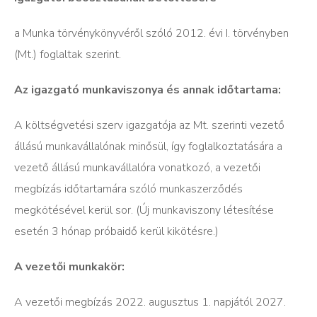
a Munka törvénykönyvéről szóló 2012. évi I. törvényben
(Mt.) foglaltak szerint.
Az igazgató munkaviszonya és annak időtartama:
A költségvetési szerv igazgatója az Mt. szerinti vezető
állású munkavállalónak minősül, így foglalkoztatására a
vezető állású munkavállalóra vonatkozó, a vezetői
megbízás időtartamára szóló munkaszerződés
megkötésével kerül sor. (Új munkaviszony létesítése
esetén 3 hónap próbaidő kerül kikötésre.)
A vezetői munkakör:
A vezetői megbízás 2022. augusztus 1. napjától 2027.