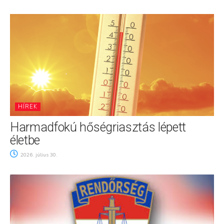
HÍREK
Harmadfokú hőségriasztás lépett
életbe
2026. július 30.