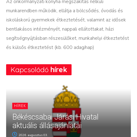
Az önkormányzati konyha megszakítás nélküli
munkarendben működik, ellátja a bölcsődés, óvodás és
iskoláskorú gyermekek étkeztetését, valamint az idősek
bentlakásos intézményét, nappali ellátottakat, házi
segítségnyújtásban részesülőket, munkahelyi étkeztetést
és külsős étkeztetést (kb. 600 adag/nap)
Kapcsolódó
hírek
HÍREK
Békéscsabai Járási Hivatal
aktuális állásajánlatai
2026. augusztus 03.