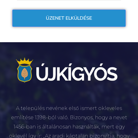
A település nevének első ismert okleveles
említése 1398-ból való. Bizonyos, hogy a nevet
1456-ban is általánosan használták, mert egy
oklevél így ír: „Az aradi káptalan bizonyítja, hogy