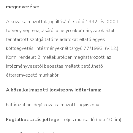
megnevezése:
A közalkalmazottak jogállásáról szóló 1992. évi XXXIII.
törvény végrehajtásáról a helyi önkormányzatok által
fenntartott szolgáltató feladatokat ellátó egyes
költségvetési intézményeknél tárgyú 77/1993. (V.12.)
Korm. rendelet 2. mellékletében meghatározott, az
intézményvezetői beosztás mellett betölthető
étteremvezető munkakör.
A közalkalmazotti jogviszony időtartama:
határozatlan idejű közalkalmazotti jogviszony
Foglalkoztatás jellege:
Teljes munkaidő (heti 40 óra)