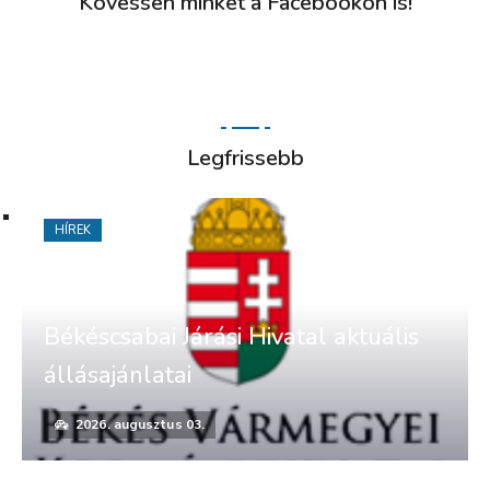
Kövessen minket a Facebookon is!
Legfrissebb
HÍREK
Békéscsabai Járási Hivatal aktuális
állásajánlatai
2026. augusztus 03.