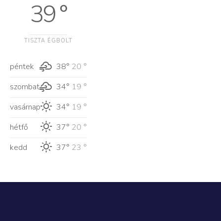
39 °
TISZTA ÉGBOLT
péntek
38°
20 °
szombat
34°
19 °
vasárnap
34°
19 °
hétfő
37°
20 °
kedd
37°
23 °