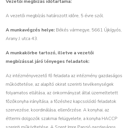
Vezetői megbízás időtartama:
A vezetői megbízás határozott időre, 5 évre szól.
A munkavégzés helye:
Békés vármegye, 5661 Újkígyós,
Arany J. utca 43.
A munkakörbe tartozó, illetve a vezetői
megbízással járó lényeges feladatok:
Az intézményvezető fő feladata az intézmény gazdaságos
működtetése, az alapító okirat szerinti tevékenységek
folyamatos ellátása, az önkormányzat által üzemeltetett
főzőkonyha irányítása, a főzéshez kapcsolódó feladatok
szervezése, koordinálása, ellenőrzése. A konyhai, az
éttermi dolgozók szakmai felügyelete, a konyha HACCP
szerinti működtetése. A Szent Imre Panzió gazdaságos