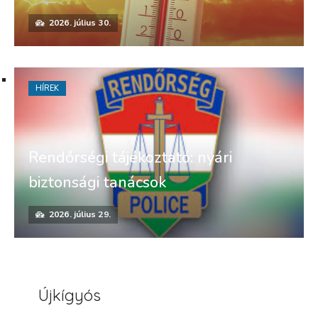
2026. július 30.
HÍREK
Rendőrségi tájékoztató: nyári
biztonsági tanácsok
2026. július 29.
Újkígyós