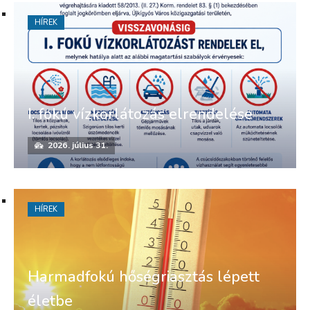
HÍREK
I. fokú vízkorlátozás elrendelése
2026. július 31.
HÍREK
Harmadfokú hőségriasztás lépett
életbe