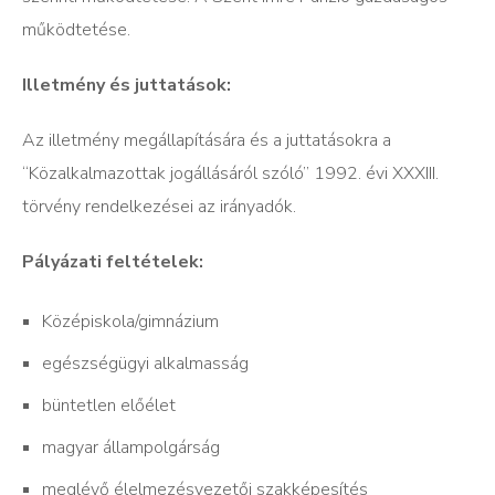
működtetése.
Illetmény és juttatások:
Az illetmény megállapítására és a juttatásokra a
“Közalkalmazottak jogállásáról szóló” 1992. évi XXXIII.
törvény rendelkezései az irányadók.
Pályázati feltételek:
Középiskola/gimnázium
egészségügyi alkalmasság
büntetlen előélet
magyar állampolgárság
meglévő élelmezésvezetői szakképesítés