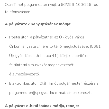
Oláh Timót polgármester nyújt, a 66/256-100/126 -os
telefonszámon.
A pályázatok benyújtásának módja:
Postai úton, a pályázatnak az Újkígyós Város
Önkormányzata címére történő megküldésével (5661
Újkígyós, Kossuth L. utca 41.). Kérjük a borítékon
feltüntetni a munkakör megnevezését:
élelmezésvezető.
Elektronikus úton Oláh Timót polgármester részére a
polgarmester@ujkigyos.hu e-mail címen keresztül.
A pályázat elbírálásának módja, rendje: