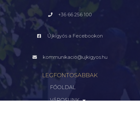
+36 66 256 100
Újkígyós a Fecebookon
kommunikacio@ujkigyos.hu
LEGFONTOSABBAK
FŐOLDAL
VÁROSUNK
ÖNKORMÁNYZAT
INTÉZMÉNYEK
KAPCSOLAT