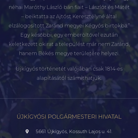
néhai Maróthy László bán fiait – Lászlót és Mátét
– beiktatta az Ajtóst Keresztélyné által
elzálogosított Zaránd megyei Kégyós birtokba.”
Egy későbbi, egy emberöltővel ezután
keletkezett okirat a települést már nem Zaránd,
hanem Békés megye területére helyezi.
Újkígyós történetét valójában csak 1814-es
alapításától számíthatjuk.
ÚJKÍGYÓSI POLGÁRMESTERI HIVATAL
5661 Újkígyós, Kossuth Lajos u. 41.