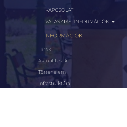
KAPCSOLAT
VÁLASZTÁSI INFORMÁCIÓK
INFORMÁCIÓK
Hírek
Aktualitások
Történelem
Infrastruktúra
Szervezetek
Civil Szervezetek
Hasznos Linkek