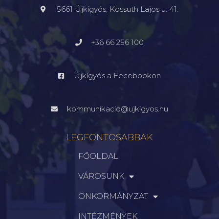
5661 Újkígyós, Kossuth Lajos u. 41.
+36 66 256 100
Újkígyós a Fecebookon
kommunikacio@ujkigyos.hu
LEGFONTOSABBAK
FŐOLDAL
VÁROSUNK
ÖNKORMÁNYZAT
INTÉZMÉNYEK