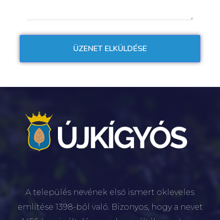
A település nevének első ismert okleveles
említése 1398-ból való. Bizonyos, hogy a nevet