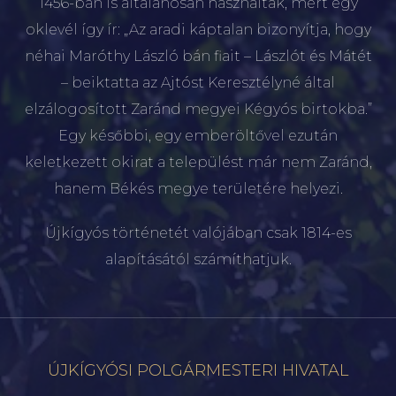
1456-ban is általánosan használták, mert egy
oklevél így ír: „Az aradi káptalan bizonyítja, hogy
néhai Maróthy László bán fiait – Lászlót és Mátét
– beiktatta az Ajtóst Keresztélyné által
elzálogosított Zaránd megyei Kégyós birtokba.”
Egy későbbi, egy emberöltővel ezután
keletkezett okirat a települést már nem Zaránd,
hanem Békés megye területére helyezi.
Újkígyós történetét valójában csak 1814-es
alapításától számíthatjuk.
ÚJKÍGYÓSI POLGÁRMESTERI HIVATAL