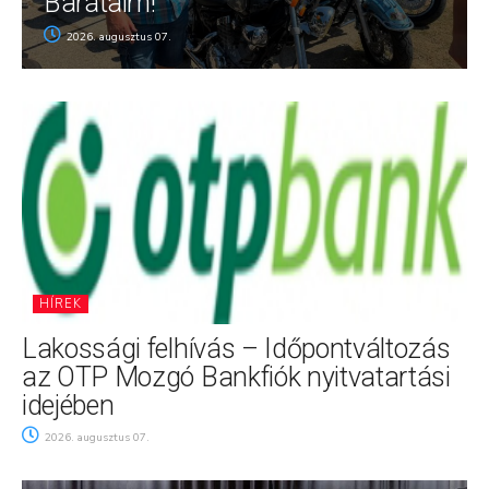
Barátaim!
2026. augusztus 07.
HÍREK
Lakossági felhívás – Időpontváltozás
az OTP Mozgó Bankfiók nyitvatartási
idejében
2026. augusztus 07.