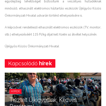
egyidejűleg
lehetőséget biztosítunk a veszélyes hulladéknak
minősülő, elhasznált elektromos háztartási eszközök Újkígyósi Közös
Önkormányzati Hivatal udvarán történő elhelyezésére is.
A képcsővel rendelkező elhasznált elektromos eszközök (TV, monitor,
stb.) elhelyezéséért 115 Ft/kg díjat kell fizetni az átvétel helyszínén.
Újkígyósi Közös Önkormányzati Hivatal
Kapcsolódó
hírek
HÍREK
Tisztelt Újkígyósiak, Kedves