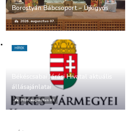
Borostyán Bábcsoport – Újkígyós
2026. augusztus 07.
HÍREK
Békéscsabai Járási Hivatal aktuális
állásajánlatai
2026. augusztus 03.