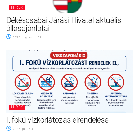
HÍREK
Békéscsabai Járási Hivatal aktuális
állásajánlatai
2026. augusztus 03.
HÍREK
I. fokú vízkorlátozás elrendelése
2026. július 31.