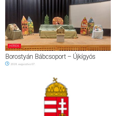
HÍREK
Borostyán Bábcsoport – Újkígyós
2026. augusztus 07.