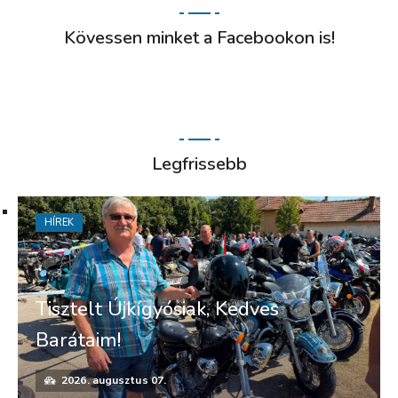
Kövessen minket a Facebookon is!
Legfrissebb
HÍREK
Tisztelt Újkígyósiak, Kedves
Barátaim!
2026. augusztus 07.