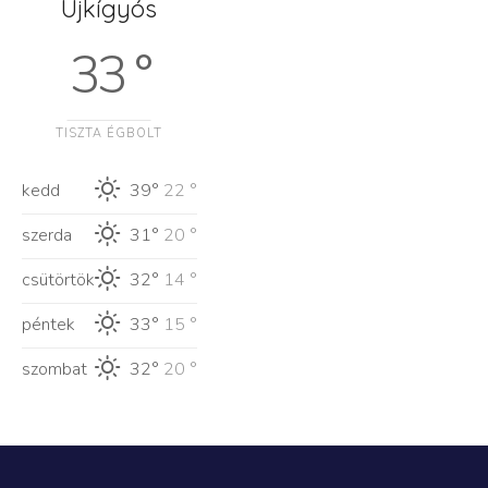
Újkígyós
33 °
TISZTA ÉGBOLT
kedd
39°
22 °
szerda
31°
20 °
csütörtök
32°
14 °
péntek
33°
15 °
szombat
32°
20 °