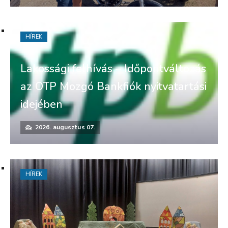
HÍREK
Lakossági felhívás – Időpontváltozás
az OTP Mozgó Bankfiók nyitvatartási
idejében
2026. augusztus 07.
HÍREK