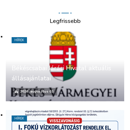
Legfrissebb
HÍREK
Békéscsabai Járási Hivatal aktuális
állásajánlatai
2026. augusztus 03.
HÍREK