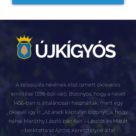
A település nevének első ismert okleveles
említése 1398-ból való. Bizonyos, hogy a nevet
1456-ban is általánosan használták, mert egy
oklevél így ír: „Az aradi káptalan bizonyítja, hogy
néhai Maróthy László bán fiait – Lászlót és Mátét
– beiktatta az Ajtóst Keresztélyné által