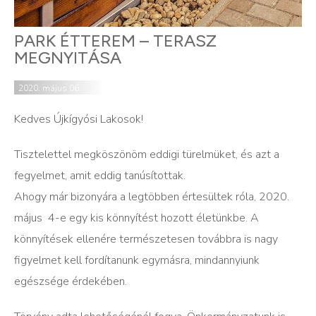
PARK ÉTTEREM – TERASZ
MEGNYITÁSA
2020. május 06.
Kedves Újkígyósi Lakosok!
Tisztelettel megköszönöm eddigi türelmüket, és azt a
fegyelmet, amit eddig tanúsítottak.
Ahogy már bizonyára a legtöbben értesültek róla, 2020.
május 4-e egy kis könnyítést hozott életünkbe. A
könnyítések ellenére természetesen továbbra is nagy
figyelmet kell fordítanunk egymásra, mindannyiunk
egészsége érdekében.