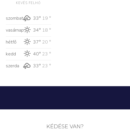
KEVÉS FELHŐ
szombat
33°
19 °
vasárnap
34°
18 °
hétfő
37°
20 °
kedd
40°
23 °
szerda
33°
23 °
KÉDÉSE VAN?