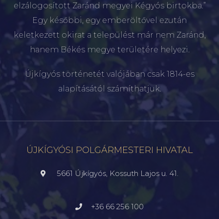
elzálogosított Zaránd megyei Kégyós birtokba.”
Egy későbbi, egy emberöltővel ezután
keletkezett okirat a települést már nem Zaránd,
hanem Békés megye területére helyezi.
Újkígyós történetét valójában csak 1814-es
alapításától számíthatjuk.
ÚJKÍGYÓSI POLGÁRMESTERI HIVATAL
5661 Újkígyós, Kossuth Lajos u. 41.
+36 66 256 100