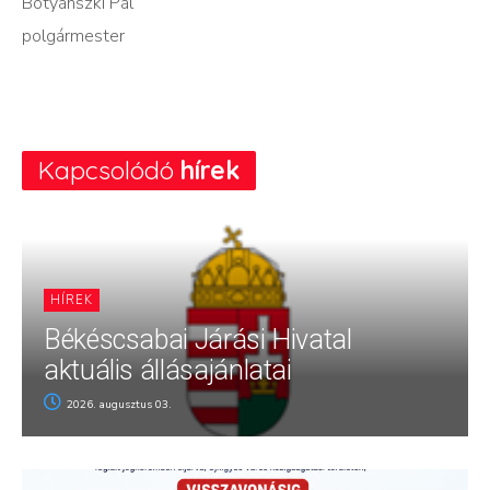
Botyánszki Pál
polgármester
Kapcsolódó
hírek
HÍREK
Békéscsabai Járási Hivatal
aktuális állásajánlatai
2026. augusztus 03.