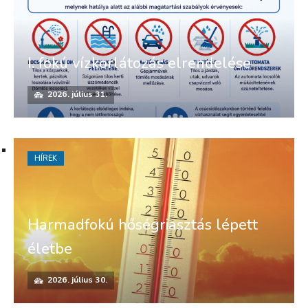
I. fokú vízkorlátozás elrendelése
2026. július 31.
HÍREK
Harmadfokú hőségriasztás lépett
életbe
2026. július 30.