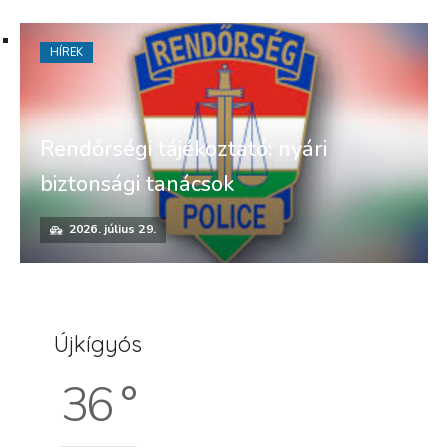
HÍREK
Rendőrségi tájékoztató: nyári
biztonsági tanácsok
2026. július 29.
Újkígyós
36 °