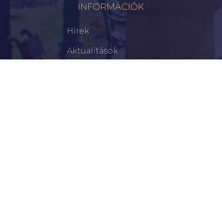
INFORMÁCIÓK
Hírek
Aktualitások
Történelem
Infrastruktúra
Szervezetek
Civil Szervezetek
Hasznos Linkek
LEGFRISSEBB
Békéscsabai Járási Hivatal Aktuális Állásajánlatai