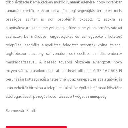
több évtizede kiemelkedően működik, annak ellenére, hogy korábban
támadások érték, elsősorban a házi segítségnyújtás területén, mely
országos szinten is sok problémát okozott. Itt azokra az
alapítványokra utalt, melyek megkerülve a helyi önkormányzatokat
szerezték be működési engedélyüket és az egyébként kötelező
települési szociális alapellátás feladatát szerették volna átvenni,
legtöbbször alacsony színvonalon, sok esetben az idős emberek
megkárosításával. A beszéd további részében elhangzott, hogy
milyen változtatásokon esett át az idősek otthona. A 37 167 505 Ft
beruházási költségvetésű létesítményt az ünnepélyes szalagátvágás
után vehették birtokba a település lakói. Az épület bejárását követően
állófogadással, pezsgős koccintással ért véget az ünnepség.
Szamosvári Zsolt