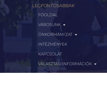
LEGFONTOSABBAK
FŐOLDAL
VÁROSUNK
ÖNKORMÁNYZAT
INTÉZMÉNYEK
KAPCSOLAT
VÁLASZTÁSI INFORMÁCIÓK
INFORMÁCIÓK
Hírek
Aktualitások
Történelem