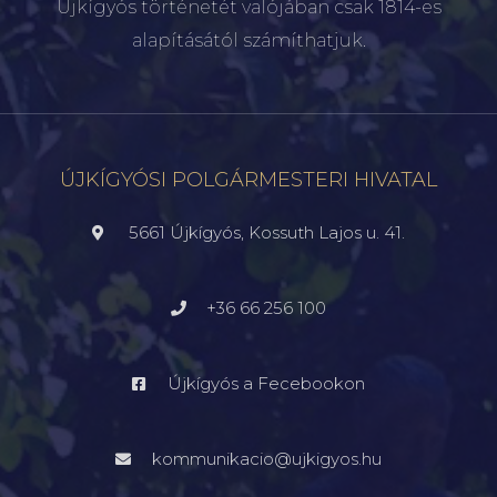
Újkígyós történetét valójában csak 1814-es
alapításától számíthatjuk.
ÚJKÍGYÓSI POLGÁRMESTERI HIVATAL
5661 Újkígyós, Kossuth Lajos u. 41.
+36 66 256 100
Újkígyós a Fecebookon
kommunikacio@ujkigyos.hu