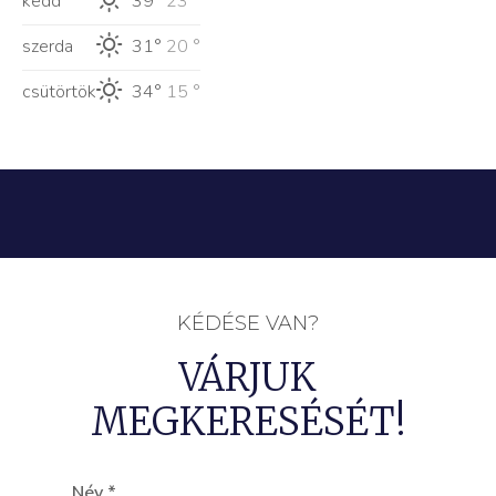
kedd
39°
23 °
szerda
31°
20 °
csütörtök
34°
15 °
KÉDÉSE VAN?
VÁRJUK
MEGKERESÉSÉT!