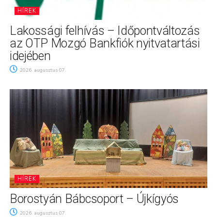
HÍREK
Lakossági felhívás – Időpontváltozás
az OTP Mozgó Bankfiók nyitvatartási
idejében
2026. augusztus 07.
HÍREK
Borostyán Bábcsoport – Újkígyós
2026. augusztus 07.