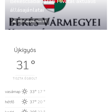
Békéscsabai Járási Hivatal aktuális
állásajánlatai
2026. augusztus 03.
Újkígyós
31 °
TISZTA ÉGBOLT
vasárnap
33°
17 °
hétfő
37°
20 °