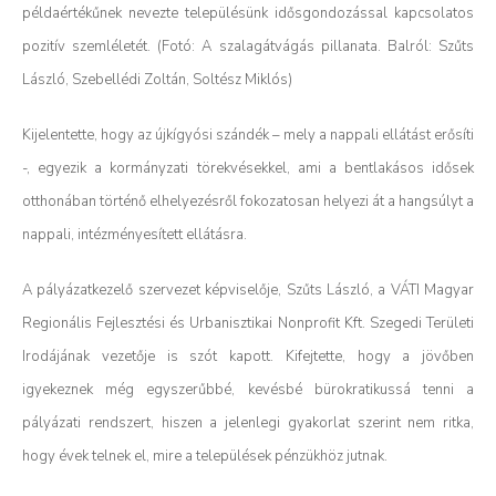
példaértékűnek nevezte településünk idősgondozással kapcsolatos
pozitív szemléletét. (Fotó:
A szalagátvágás pillanata. Balról: Szűts
László, Szebellédi Zoltán, Soltész Miklós)
Kijelentette, hogy az újkígyósi szándék – mely a nappali ellátást erősíti
-, egyezik a kormányzati törekvésekkel, ami a bentlakásos idősek
otthonában történő elhelyezésről fokozatosan helyezi át a hangsúlyt a
nappali, intézményesített ellátásra.
A pályázatkezelő szervezet képviselője, Szűts László, a VÁTI Magyar
Regionális Fejlesztési és Urbanisztikai Nonprofit Kft. Szegedi Területi
Irodájának vezetője is szót kapott. Kifejtette, hogy a jövőben
igyekeznek még egyszerűbbé, kevésbé bürokratikussá tenni a
pályázati rendszert, hiszen a jelenlegi gyakorlat szerint nem ritka,
hogy évek telnek el, mire a települések pénzükhöz jutnak.