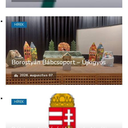
HÍREK
Borostyán Bábcsoport – Újkígyós
2026. augusztus 07.
HÍREK