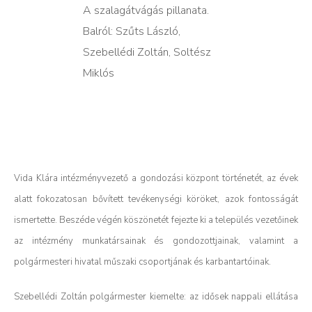
A szalagátvágás pillanata.
Balról: Szűts László,
Szebellédi Zoltán, Soltész
Miklós
Vida Klára intézményvezető a gondozási központ történetét, az évek
alatt fokozatosan bővített tevékenységi köröket, azok fontosságát
ismertette. Beszéde végén köszönetét fejezte ki a település vezetőinek
az intézmény munkatársainak és gondozottjainak, valamint a
polgármesteri hivatal műszaki csoportjának és karbantartóinak.
Szebellédi Zoltán polgármester kiemelte: az idősek nappali ellátása