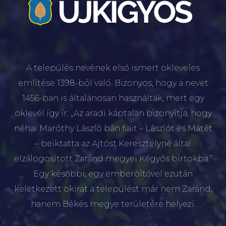
A település nevének első ismert okleveles
említése 1398-ból való. Bizonyos, hogy a nevet
1456-ban is általánosan használták, mert egy
oklevél így ír: „Az aradi káptalan bizonyítja, hogy
néhai Maróthy László bán fiait – Lászlót és Mátét
– beiktatta az Ajtóst Keresztélyné által
elzálogosított Zaránd megyei Kégyós birtokba.”
Egy későbbi, egy emberöltővel ezután
keletkezett okirat a települést már nem Zaránd,
hanem Békés megye területére helyezi.