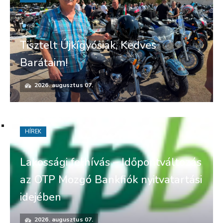
Tisztelt Újkígyósiak, Kedves
Barátaim!
2026. augusztus 07.
HÍREK
Lakossági felhívás – Időpontváltozás
az OTP Mozgó Bankfiók nyitvatartási
idejében
2026. augusztus 07.