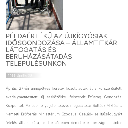
PÉLDAÉRTÉKŰ AZ ÚJKÍGYÓSIAK
IDŐSGONDOZÁSA – ÁLLAMTITKÁRI
LÁTOGATÁS ÉS
BERUHÁZÁSÁTADÁS
TELEPÜLÉSÜNKÖN
2011. április 28.
Április 27-én ünnepélyes keretek között adták át a korszerűsített,
akadálymentesített, új eszközökkel felszerelt Ezüstág Gondozási
Központot. Az eseményt jelenlétével megtisztelte Soltész Miklós, a
Nemzeti Erőforrás Minisztérium Szociális, Család- és Ifjúságügyért
felelős államtitkára, aki beszédében kiemelte és országos szinten