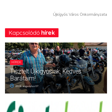
Újkígyós Város Önkormányzata
Kapcsolódó
hírek
HÍREK
Tisztelt Újkígyósiak, Kedves
Barátaim!
2026. augusztus 07.