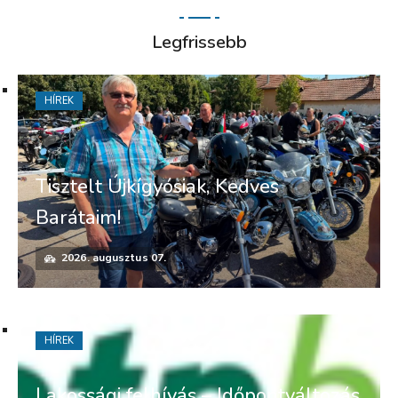
Legfrissebb
HÍREK
Tisztelt Újkígyósiak, Kedves
Barátaim!
2026. augusztus 07.
HÍREK
Lakossági felhívás – Időpontváltozás