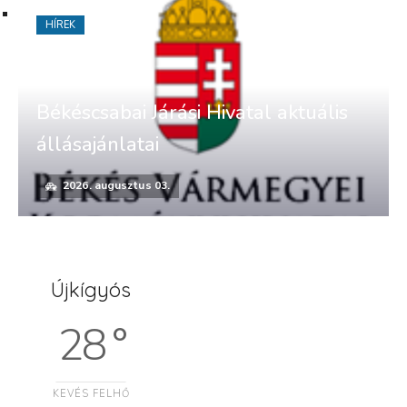
HÍREK
Békéscsabai Járási Hivatal aktuális
állásajánlatai
2026. augusztus 03.
Újkígyós
28 °
KEVÉS FELHŐ