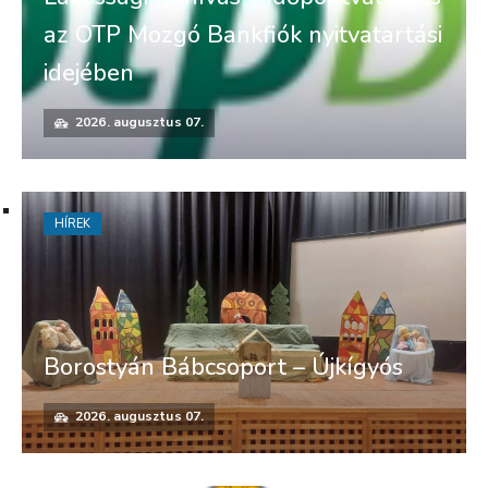
az OTP Mozgó Bankfiók nyitvatartási
idejében
2026. augusztus 07.
HÍREK
Borostyán Bábcsoport – Újkígyós
2026. augusztus 07.