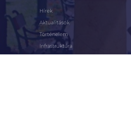
Hírek
Aktualitások
Történelem
Infrastruktúra
Szervezetek
Civil Szervezetek
Hasznos Linkek
LEGFRISSEBB
Tisztelt Újkígyósiak, Kedves Barátaim!