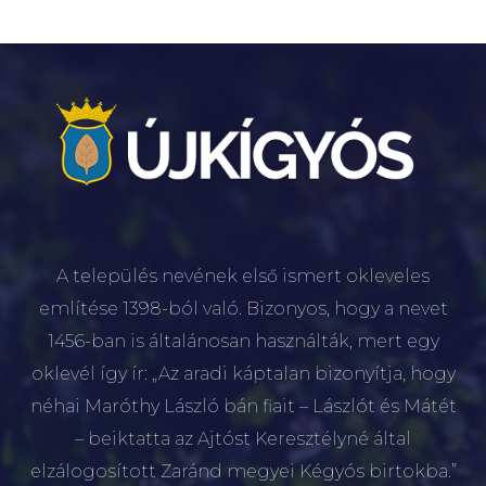
A település nevének első ismert okleveles
említése 1398-ból való. Bizonyos, hogy a nevet
1456-ban is általánosan használták, mert egy
oklevél így ír: „Az aradi káptalan bizonyítja, hogy
néhai Maróthy László bán fiait – Lászlót és Mátét
– beiktatta az Ajtóst Keresztélyné által
elzálogosított Zaránd megyei Kégyós birtokba.”