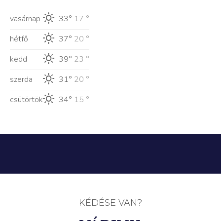
vasárnap
33°
17 °
hétfő
37°
20 °
kedd
39°
23 °
szerda
31°
20 °
csütörtök
34°
15 °
KÉDÉSE VAN?