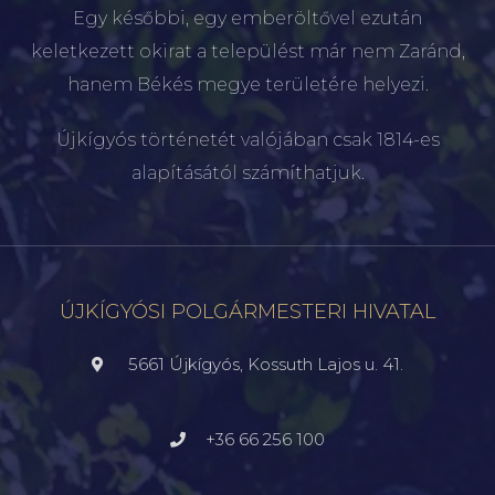
Egy későbbi, egy emberöltővel ezután
keletkezett okirat a települést már nem Zaránd,
hanem Békés megye területére helyezi.
Újkígyós történetét valójában csak 1814-es
alapításától számíthatjuk.
ÚJKÍGYÓSI POLGÁRMESTERI HIVATAL
5661 Újkígyós, Kossuth Lajos u. 41.
+36 66 256 100