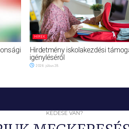
HÍREK
tonsági
Hirdetmény iskolakezdési támog
igényléséről
2026. július 28.
KÉDÉSE VAN?