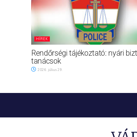
HÍREK
Rendőrségi tájékoztató: nyári biz
tanácsok
2026. július 29.