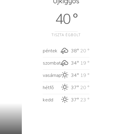
Újkígyós
40 °
TISZTA ÉGBOLT
péntek
38°
20 °
szombat
34°
19 °
vasárnap
34°
19 °
hétfő
37°
20 °
kedd
37°
23 °