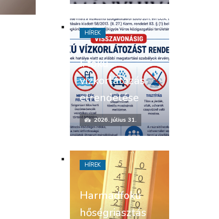
HÍREK
I. fokú
vízkorlátozás
elrendelése
2026. július 31.
HÍREK
Harmadfokú
hőségriasztás