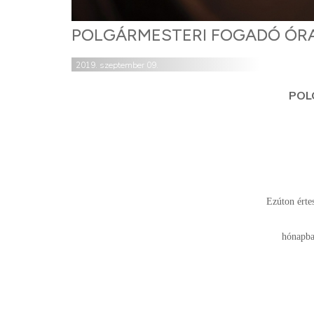
POLGÁRMESTERI FOGADÓ ÓR
2019. szeptember 09.
POL
Ezúton értes
hónapba