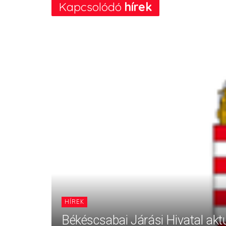
Kapcsolódó
hírek
HÍREK
Békéscsabai Járási Hivatal aktu