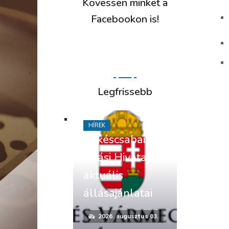
Kövessen minket a
Facebookon is!
Legfrissebb
HÍREK
Békéscsabai
Járási Hivatal
aktuális
állásajánlatai
2026. augusztus 03.