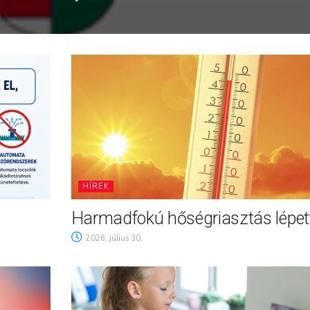
HÍREK
Harmadfokú hőségriasztás lépett
2026. július 30.