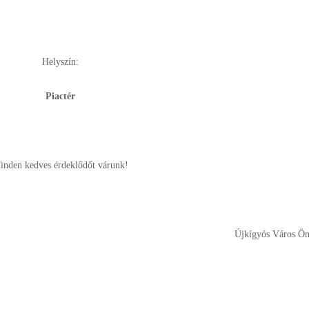
Helyszín:
Piactér
inden kedves érdeklődőt várunk!
Újkígyós Város Ö