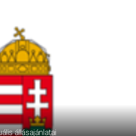
ális állásajánlatai