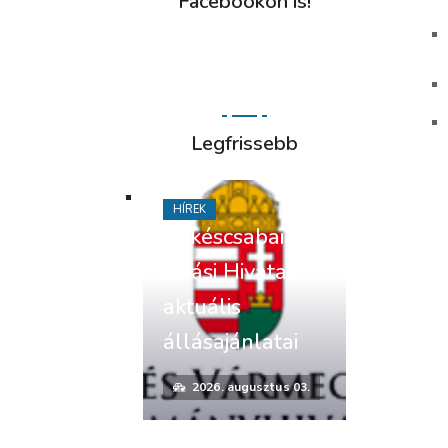
Facebookon is!
Legfrissebb
HÍREK
Békéscsabai
Járási Hivatal
aktuális
állásajánlatai
2026. augusztus 03.