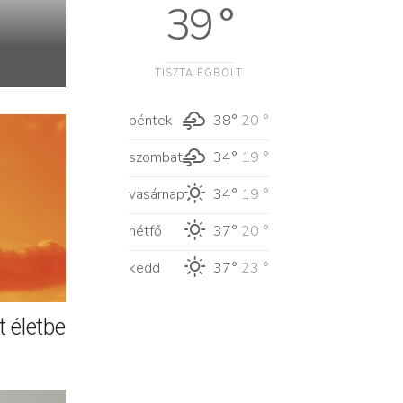
39 °
TISZTA ÉGBOLT
péntek
38°
20 °
szombat
34°
19 °
vasárnap
34°
19 °
hétfő
37°
20 °
kedd
37°
23 °
 életbe