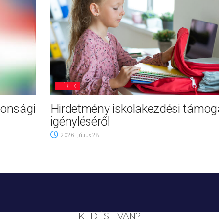
HÍREK
tonsági
Hirdetmény iskolakezdési támog
igényléséről
2026. július 28.
KÉDÉSE VAN?