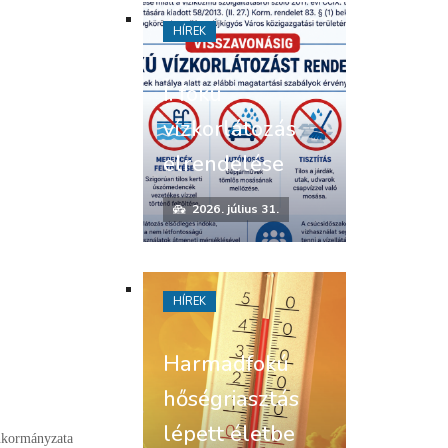
HÍREK
I. fokú
vízkorlátozás
elrendelése
2026. július 31.
HÍREK
Harmadfokú
hőségriasztás
lépett életbe
nkormányzata