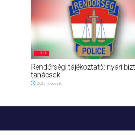
HÍREK
Rendőrségi tájékoztató: nyári biz
tanácsok
2026. július 29.