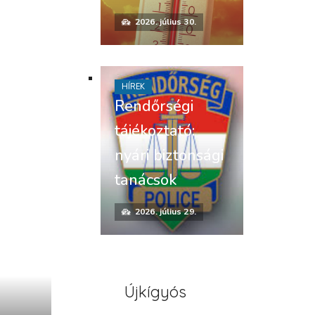
2026. július 30.
HÍREK
Rendőrségi
tájékoztató:
nyári biztonsági
tanácsok
2026. július 29.
Újkígyós