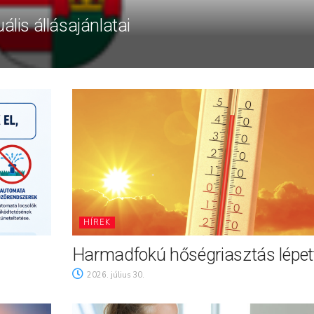
ális állásajánlatai
HÍREK
Harmadfokú hőségriasztás lépett
2026. július 30.