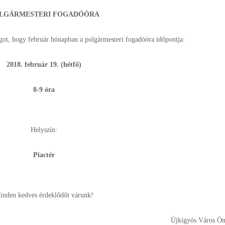
LGÁRMESTERI FOGADÓÓRA
ságot, hogy február hónapban a polgármesteri fogadóóra időpontja:
2018. február 19. (hétfő)
8-9 óra
Helyszín:
Piactér
inden kedves érdeklődőt várunk!
Újkígyós Város Ö