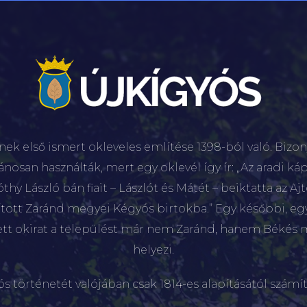
nek első ismert okleveles említése 1398-ból való. Bizon
lánosan használták, mert egy oklevél így ír: „Az aradi káp
hy László bán fiait – Lászlót és Mátét – beiktatta az Aj
sított Zaránd megyei Kégyós birtokba.” Egy későbbi, e
ett okirat a települést már nem Zaránd, hanem Békés 
helyezi.
ós történetét valójában csak 1814-es alapításától számít