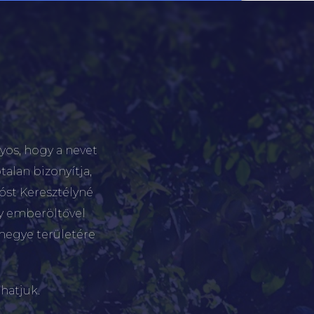
yos, hogy a nevet
talan bizonyítja,
tóst Keresztélyné
gy emberöltővel
megye területére
hatjuk.