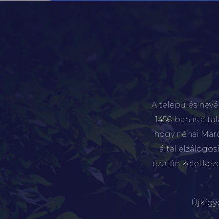
A település nevé
1456-ban is álta
hogy néhai Marót
által elzálogo
ezután keletkez
Újkígy