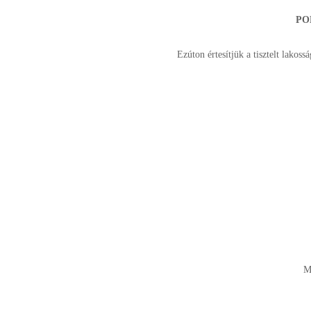
PO
Ezúton értesítjük a tisztelt lakos
M