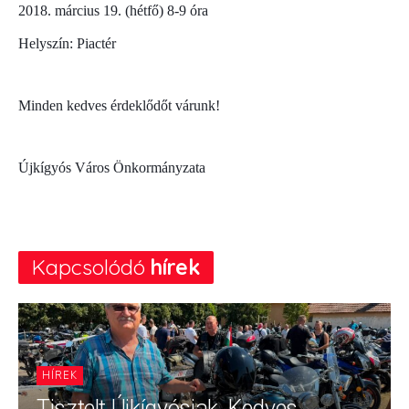
2018. március 19. (hétfő) 8-9 óra
Helyszín: Piactér
Minden kedves érdeklődőt várunk!
Újkígyós Város Önkormányzata
Kapcsolódó
hírek
HÍREK
Tisztelt Újkígyósiak, Kedves