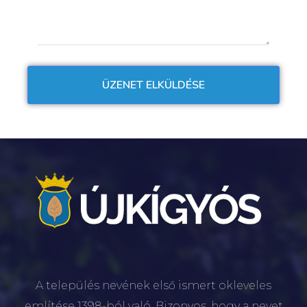
A település nevének első ismert okleveles
említése 1398-ból való. Bizonyos, hogy a nevet