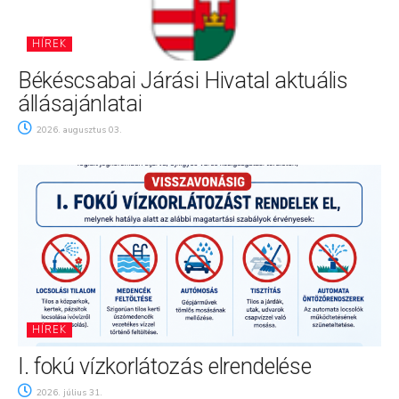
HÍREK
Békéscsabai Járási Hivatal aktuális
állásajánlatai
2026. augusztus 03.
HÍREK
I. fokú vízkorlátozás elrendelése
2026. július 31.