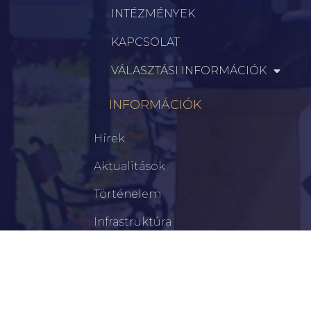
INTÉZMÉNYEK
KAPCSOLAT
VÁLASZTÁSI INFORMÁCIÓK
INFORMÁCIÓK
Hírek
Aktualitások
Történelem
Infrastruktúra
Szervezetek
Civil Szervezetek
Hasznos Linkek