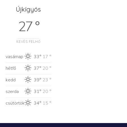
Újkígyós
27 °
KEVÉS FELHŐ
vasárnap
33°
17 °
hétfő
37°
20 °
kedd
39°
23 °
szerda
31°
20 °
csütörtök
34°
15 °