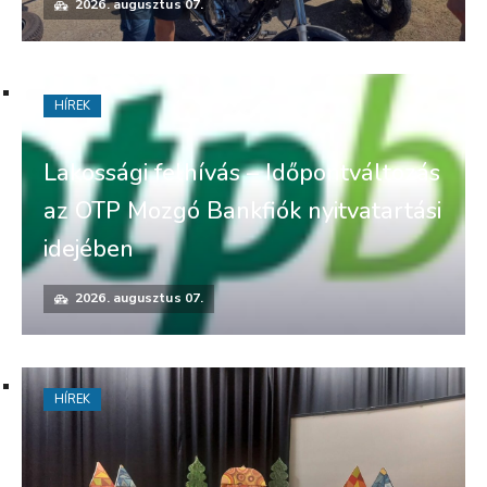
2026. augusztus 07.
HÍREK
Lakossági felhívás – Időpontváltozás
az OTP Mozgó Bankfiók nyitvatartási
idejében
2026. augusztus 07.
HÍREK