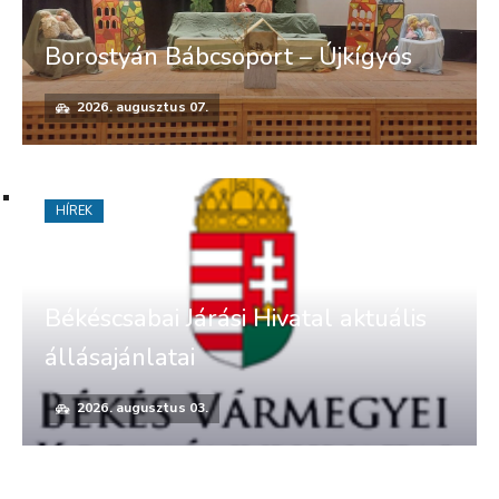
Borostyán Bábcsoport – Újkígyós
2026. augusztus 07.
HÍREK
Békéscsabai Járási Hivatal aktuális
állásajánlatai
2026. augusztus 03.