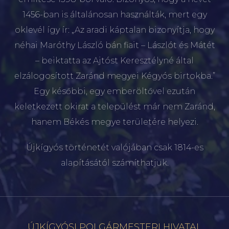
1456-ban is általánosan használták, mert egy
oklevél így ír: „Az aradi káptalan bizonyítja, hogy
néhai Maróthy László bán fiait – Lászlót és Mátét
– beiktatta az Ajtóst Keresztélyné által
elzálogosított Zaránd megyei Kégyós birtokba.”
Egy későbbi, egy emberöltővel ezután
keletkezett okirat a települést már nem Zaránd,
hanem Békés megye területére helyezi.
Újkígyós történetét valójában csak 1814-es
alapításától számíthatjuk.
ÚJKÍGYÓSI POLGÁRMESTERI HIVATAL