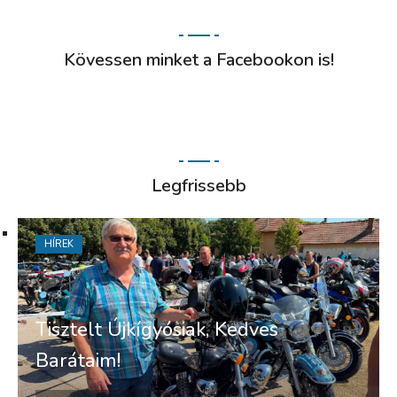
Kövessen minket a Facebookon is!
Legfrissebb
HÍREK
Tisztelt Újkígyósiak, Kedves
Barátaim!