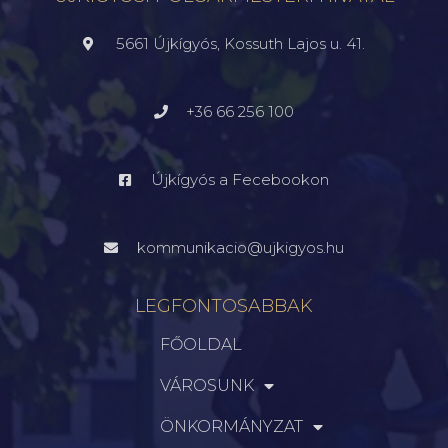
5661 Újkígyós, Kossuth Lajos u. 41.
+36 66 256 100
Újkígyós a Fecebookon
kommunikacio@ujkigyos.hu
LEGFONTOSABBAK
FŐOLDAL
VÁROSUNK
ÖNKORMÁNYZAT