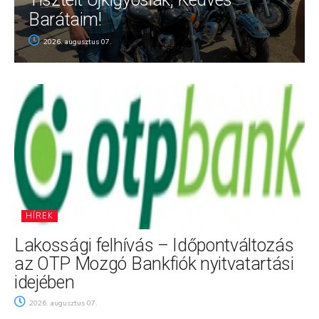
Barátaim!
2026. augusztus 07.
HÍREK
Lakossági felhívás – Időpontváltozás
az OTP Mozgó Bankfiók nyitvatartási
idejében
2026. augusztus 07.