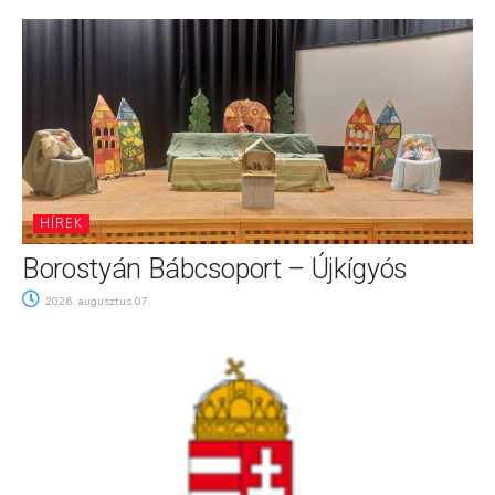
HÍREK
Borostyán Bábcsoport – Újkígyós
2026. augusztus 07.